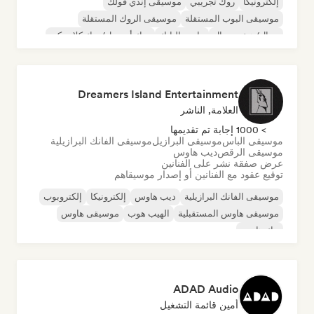
إلكترونيكا
روك تجريبي
موسيقى إندي فولك
موسيقى البوب المستقلة
موسيقى الروك المستقلة
ميتال/هيفي ميتال
ما بعد البانك
روك أند رول/روك كلاسيكي
Dreamers Island Entertainment
العلامة, الناشر
> 1000 إجابة تم تقديمها
موسيقى الباس
موسيقى البرازيل
موسيقى الفانك البرازيلية
موسيقى الرقص
ديب هاوس
عرض صفقة نشر على الفنانين
توقيع عقود مع الفنانين أو إصدار موسيقاهم
موسيقى الفانك البرازيلية
ديب هاوس
إلكترونيكا
إلكتروبوب
موسيقى هاوس المستقبلية
الهيب هوب
موسيقى هاوس
تيك هاوس
ADAD Audio
أمين قائمة التشغيل