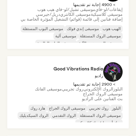
> 4900 إجابة تم تقديمها
إيقاعات/لو-فاي
موسيقى تشيل/لو-فاي هيب هوب
موسيقى كلاسيكية
موسيقى الكانتري
دريل/جيرسي
إضافة فنانين إلى قائمة (قوائم) التشغيل المؤثرة الخاصة بي
الهيب هوب
موسيقى إندي فولك
موسيقى البوب المستقلة
موسيقى الروك المستقلة
موسيقى آلية
موسيقى الهيب هوب الآلية
موسيقى الراب العالمية
الراب باللغة الإنجليزية
Good Vibrations Radio
راديو
> 2900 إجابة تم تقديمها
البلوز
الروك الإلكتروني
روك تجريبي
موسيقى الفانك
موسيقى الروك الجراج
بث الفنانين على الراديو
البلوز
روك تجريبي
موسيقى الروك الجراج
هارد روك
موسيقى الروك المستقلة
الروك التقدمي
الروك السيكديليك
روك أند رول/روك كلاسيكي