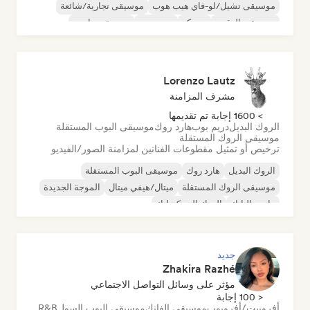
موسيقى تشيل/لو-فاي هيب هوب
موسيقى تجارية/شائعة
موسيقى الرقص
ديسكو
دريم بوب
موسيقى هاوس
Lorenzo Lautz
مشرف المزامنة
> 1600 إجابة تم تقديمها
الروك البديل
دريم بوب
هارد روك
موسيقى البوب المستقلة
موسيقى الروك المستقلة
ترخيص أو تمثيل مقطوعات الفنانين لمزامنة الصور/الفيديو
الروك البديل
هارد روك
موسيقى البوب المستقلة
موسيقى الروك المستقلة
ميتال/هيفي ميتال
الموجة الجديدة
ما بعد البانك
الروك السيكديليك
جديد
Zhakira Razhé
مؤثر على وسائل التواصل الاجتماعي
< 100 إجابة
أفروبيت/أفروبوب
موسيقى الفانك
موسيقى البوب السول
R&B