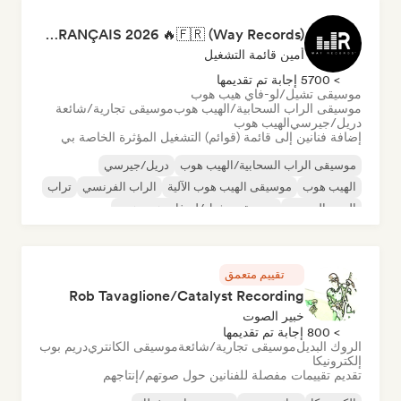
RAP FRANÇAIS 2026 🔥🇫🇷 (Way Records)
أمين قائمة التشغيل
> 5700 إجابة تم تقديمها
موسيقى تشيل/لو-فاي هيب هوب
موسيقى الراب السحابية/الهيب هوب
موسيقى تجارية/شائعة
دريل/جيرسي
الهيب هوب
إضافة فنانين إلى قائمة (قوائم) التشغيل المؤثرة الخاصة بي
موسيقى الراب السحابية/الهيب هوب
دريل/جيرسي
الهيب هوب
موسيقى الهيب هوب الآلية
الراب الفرنسي
تراب
البوب الحضري
موسيقى تشيل/لو-فاي هيب هوب
تقييم متعمق
Rob Tavaglione/Catalyst Recording
خبير الصوت
> 800 إجابة تم تقديمها
الروك البديل
موسيقى تجارية/شائعة
موسيقى الكانتري
دريم بوب
إلكترونيكا
تقديم تقييمات مفصلة للفنانين حول صوتهم/إنتاجهم