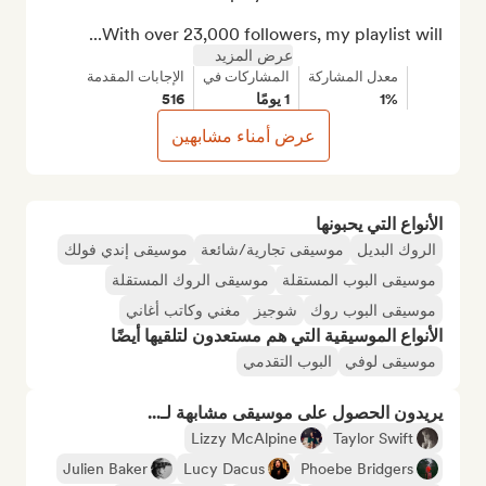
With over 23,000 followers, my playlist will...
عرض المزيد
معدل المشاركة
المشاركات في
الإجابات المقدمة
1%
1 يومًا
516
عرض أمناء مشابهين
الأنواع التي يحبونها
الروك البديل
موسيقى تجارية/شائعة
موسيقى إندي فولك
موسيقى البوب المستقلة
موسيقى الروك المستقلة
موسيقى البوب روك
شوجيز
مغني وكاتب أغاني
الأنواع الموسيقية التي هم مستعدون لتلقيها أيضًا
موسيقى لوفي
البوب التقدمي
يريدون الحصول على موسيقى مشابهة لـ...
Lizzy McAlpine
Taylor Swift
Julien Baker
Lucy Dacus
Phoebe Bridgers