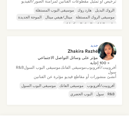
ترخيص أو تمثيل مقطوعات الفنانين لمزامنة الصور/الفيديو
الروك البديل
هارد روك
موسيقى البوب المستقلة
موسيقى الروك المستقلة
ميتال/هيفي ميتال
الموجة الجديدة
ما بعد البانك
الروك السيكديليك
جديد
Zhakira Razhé
مؤثر على وسائل التواصل الاجتماعي
< 100 إجابة
أفروبيت/أفروبوب
موسيقى الفانك
موسيقى البوب السول
R&B
سول
أنشئ منشورات أو مقاطع فيديو مؤثرة عن الفنانين
أفروبيت/أفروبوب
موسيقى الفانك
موسيقى البوب السول
R&B
سول
البوب الحضري