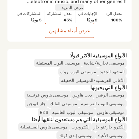
electronic music, and many other genres fi...
عرض المزيد
معدل الرد
الإجابات في
معدل المشاركة
المشاركات في
100%
2 يومًا
43%
5 يومًا
عرض أمناء مشابهين
الأنواع الموسيقية الأكثر قبولًا
موسيقى تجارية/شائعة
موسيقى البوب المستقلة
المشهد الجديد
موسيقى البوب روك
الأغاني الفرنسية/الموسيقى الخفيفة
الأنواع التي يحبونها
موسيقى الرقص
ديب هاوس
موسيقى هاوس فرنسية
موسيقى البوب الفرنسية
موسيقى الفانك
جاز فيوجن
موسيقى هاوس
موسيقى البوب العالمية
R&B
الأنواع الموسيقية التي هم مستعدون لتلقيها أيضًا
إلكترو جاز/نو جاز
إلكتروبوب
موسيقى هاوس المستقبلية
موسيقى الأعياد
موسيقى إندي فولك