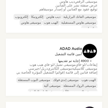
موسيقى الرقص
ديب هاوس
عرض صفقة نشر على الفنانين
توقيع عقود مع الفنانين أو إصدار موسيقاهم
موسيقى الفانك البرازيلية
ديب هاوس
إلكترونيكا
إلكتروبوب
موسيقى هاوس المستقبلية
الهيب هوب
موسيقى هاوس
تيك هاوس
ADAD Audio
أمين قائمة التشغيل
> 4900 إجابة تم تقديمها
إيقاعات/لو-فاي
موسيقى تشيل/لو-فاي هيب هوب
موسيقى كلاسيكية
موسيقى الكانتري
دريل/جيرسي
إضافة فنانين إلى قائمة (قوائم) التشغيل المؤثرة الخاصة بي
الهيب هوب
موسيقى إندي فولك
موسيقى البوب المستقلة
موسيقى الروك المستقلة
موسيقى آلية
موسيقى الهيب هوب الآلية
موسيقى الراب العالمية
الراب باللغة الإنجليزية