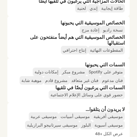
الحالات المزاجية التي يرغبون في تلقيها أيضًا
طاقة إيجابية
إندي
لحنية
الخصائص الموسيقية التي يحبونها
نسخة راديو
إعادة مزج
الخصائص الموسيقية التي هم أيضاً منفتحون على
استقبالها
المقطوعات النهائية
إنتاج احترافي
السمات التي يحبونها
متوفر على Spotify
مشروع مبكر
إمكانات دولية
فنان مدعوم
فنان غير متعاقد
مشروع قادم
موهبة شابة
السمات التي يرغبون أيضًا في تلقيها
حضور قوي على وسائل الإعلام الاجتماعية
لا يريدون أن يتلقوا...
موسيقى أفريقية
موسيقى أمبيانت
موسيقى عربية
موسيقى آسيوية
البلوز
موسيقى سيرتانيجو البرازيلية
عرض الكل +48