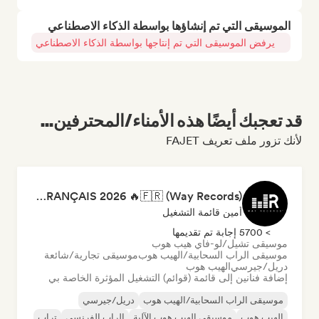
الموسيقى التي تم إنشاؤها بواسطة الذكاء الاصطناعي
يرفض الموسيقى التي تم إنتاجها بواسطة الذكاء الاصطناعي
قد تعجبك أيضًا هذه الأمناء/المحترفين...
لأنك تزور ملف تعريف FAJET
RAP FRANÇAIS 2026 🔥🇫🇷 (Way Records)
أمين قائمة التشغيل
> 5700 إجابة تم تقديمها
موسيقى تشيل/لو-فاي هيب هوب
موسيقى الراب السحابية/الهيب هوب
موسيقى تجارية/شائعة
دريل/جيرسي
الهيب هوب
إضافة فنانين إلى قائمة (قوائم) التشغيل المؤثرة الخاصة بي
موسيقى الراب السحابية/الهيب هوب
دريل/جيرسي
الهيب هوب
موسيقى الهيب هوب الآلية
الراب الفرنسي
تراب