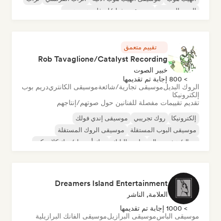
البوب الحضري
موسيقى تشيل/لو-فاي هيب هوب
تقييم متعمق
Rob Tavaglione/Catalyst Recording
خبير الصوت
> 800 إجابة تم تقديمها
الروك البديل
موسيقى تجارية/شائعة
موسيقى الكانتري
دريم بوب
إلكترونيكا
تقديم تقييمات مفصلة للفنانين حول صوتهم/إنتاجهم
إلكترونيكا
روك تجريبي
موسيقى إندي فولك
موسيقى البوب المستقلة
موسيقى الروك المستقلة
ميتال/هيفي ميتال
ما بعد البانك
روك أند رول/روك كلاسيكي
Dreamers Island Entertainment
العلامة, الناشر
> 1000 إجابة تم تقديمها
موسيقى الباس
موسيقى البرازيل
موسيقى الفانك البرازيلية