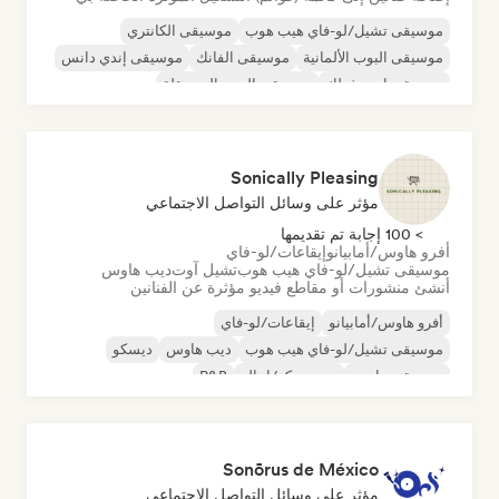
موسيقى تشيل/لو-فاي هيب هوب
موسيقى الكانتري
موسيقى البوب الألمانية
موسيقى الفانك
موسيقى إندي دانس
موسيقى إندي فولك
موسيقى البوب المستقلة
موسيقى الروك المستقلة
Sonically Pleasing
مؤثر على وسائل التواصل الاجتماعي
> 100 إجابة تم تقديمها
أفرو هاوس/أمابيانو
إيقاعات/لو-فاي
موسيقى تشيل/لو-فاي هيب هوب
تشيل آوت
ديب هاوس
أنشئ منشورات أو مقاطع فيديو مؤثرة عن الفنانين
أفرو هاوس/أمابيانو
إيقاعات/لو-فاي
موسيقى تشيل/لو-فاي هيب هوب
ديب هاوس
ديسكو
موسيقى هاوس
نيو ديسكو/إيتالو
R&B
Sonōrus de México
مؤثر على وسائل التواصل الاجتماعي