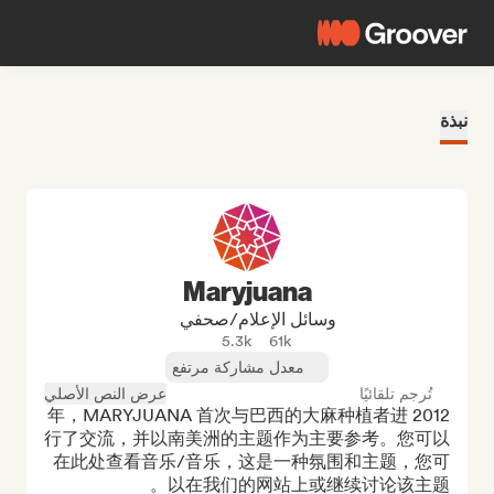
نبذة
Maryjuana
وسائل الإعلام/صحفي
5.3k
61k
معدل مشاركة مرتفع
تُرجم تلقائيًا
عرض النص الأصلي
2012 年，MARYJUANA 首次与巴西的大麻种植者进
行了交流，并以南美洲的主题作为主要参考。您可以
在此处查看音乐/音乐，这是一种氛围和主题，您可