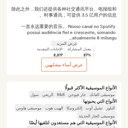
除此之外，我们还提供各种社交通讯平台、电报组和
一首永远重要的音乐。 Nosso canal no Spotify 
possui audiência fiel e crescente, somando 
atualmente 8 milsegu...
عرض المزيد
معدل المشاركة
الإجابات المقدمة
2,217
27%
عرض أمناء مشابهين
الأنواع الموسيقية الأكثر قبولًا
موسيقى الفانك
جاز فيوجن
R&B
الريغي
سول
الأنواع التي يحبونها
البلوز
تشيل آوت
إلكترونيكا
الهيب هوب
موسيقى هاوس
موسيقى الجاز الحديثة
الأنواع الموسيقية التي هم مستعدون لتلقيها أيضًا