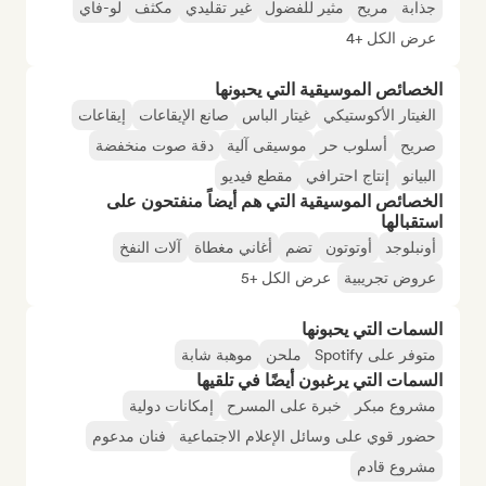
جذابة
مريح
مثير للفضول
غير تقليدي
مكثف
لو-فاي
عرض الكل +4
الخصائص الموسيقية التي يحبونها
الغيتار الأكوستيكي
غيتار الباس
صانع الإيقاعات
إيقاعات
صريح
أسلوب حر
موسيقى آلية
دقة صوت منخفضة
البيانو
إنتاج احترافي
مقطع فيديو
الخصائص الموسيقية التي هم أيضاً منفتحون على
استقبالها
أونبلوجد
أوتوتون
تضم
أغاني مغطاة
آلات النفخ
عروض تجريبية
عرض الكل +5
السمات التي يحبونها
متوفر على Spotify
ملحن
موهبة شابة
السمات التي يرغبون أيضًا في تلقيها
مشروع مبكر
خبرة على المسرح
إمكانات دولية
حضور قوي على وسائل الإعلام الاجتماعية
فنان مدعوم
مشروع قادم