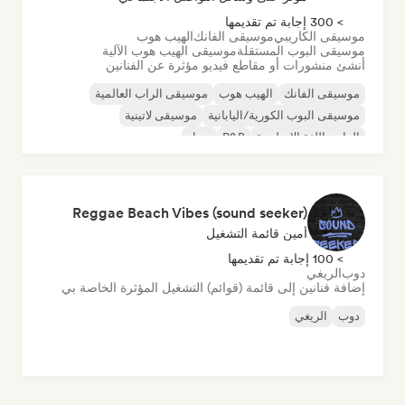
> 300 إجابة تم تقديمها
موسيقى الكاريبي
موسيقى الفانك
الهيب هوب
موسيقى البوب المستقلة
موسيقى الهيب هوب الآلية
أنشئ منشورات أو مقاطع فيديو مؤثرة عن الفنانين
موسيقى الفانك
الهيب هوب
موسيقى الراب العالمية
موسيقى البوب الكورية/اليابانية
موسيقى لاتينية
الراب باللغة الإنجليزية
R&B
سول
Reggae Beach Vibes (sound seeker)
أمين قائمة التشغيل
> 100 إجابة تم تقديمها
دوب
الريغي
إضافة فنانين إلى قائمة (قوائم) التشغيل المؤثرة الخاصة بي
دوب
الريغي