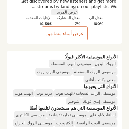
Get discovered by new listeners and get more 
streams by landing on our playlists. We ...
عرض المزيد
معدل الرد
معدل المشاركة
الإجابات المقدمة
12,596
7%
100%
عرض أمناء مشابهين
الأنواع الموسيقية الأكثر قبولًا
الروك البديل
موسيقى البوب المستقلة
موسيقى الروك المستقلة
موسيقى البوب روك
مغني وكاتب أغاني
الأنواع التي يحبونها
موسيقى الراب السحابية/الهيب هوب
دريم بوب
الهيب هوب
موسيقى إندي فولك
شوجيز
الأنواع الموسيقية التي هم مستعدون لتلقيها أيضًا
إيقاعات/لو-فاي
موسيقى تجارية/شائعة
موسيقى الكانتري
موسيقى البوب الراقصة
إلكتروبوب
موسيقى الروك الجراج