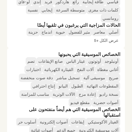
قياسي
طاقة إيجابية
رائع
هاردكور
فريد
إندي
لو-فاي
كلمات ذات مغزى
متوسطة السرعة
إيجابي
نفسية
رومانسي
الحالات المزاجية التي يرغبون في تلقيها أيضًا
أصلي
معاصر
مثير للفضول
حيوية
اندماج
حزينة
عرض الكل +5
الخصائص الموسيقية التي يحبونها
أونبلوجد
أوتوتون
غيتار الباس
صانع الإيقاعات
تضم
أغاني مغطاة
آلات النفخ
القيثارة الكهربائية
اختبارات
صريح
موسيقى آلية
تسجيل مباشر
دقة صوت منخفضة
المقطوعات النهائية
الطبول
البيانو
إنتاج احترافي
نسخة راديو
إعادة مزج
الآلات الوترية
مناسب للمزامنة
أصوات حضرية
مقطع فيديو
الخصائص الموسيقية التي هم أيضاً منفتحون على
استقبالها
الغيتار الأكوستيكي
إيقاعات
أصوات إلكترونية
أسلوب حر
آلات موسيقية إلكترونية
جميع الدعم
أصوات غنائية