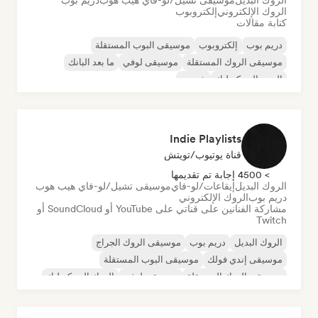
الروك البديل
موسيقى تشيل/لو-فاي هيب هوب
دريم بوب
الروك الإلكتروني
إلكتروبوب
كتابة مقالات
دريم بوب
إلكتروبوب
موسيقى البوب المستقلة
موسيقى الروك المستقلة
موسيقى لوفي
ما بعد البانك
البوب السيكديليك
شوجيز
Indie Playlists
قناة يوتيوب/تويتش
> 4500 إجابة تم تقديمها
الروك البديل
إيقاعات/لو-فاي
موسيقى تشيل/لو-فاي هيب هوب
دريم بوب
الروك الإلكتروني
مشاركة الفنانين على قناتي على YouTube أو SoundCloud أو
Twitch
الروك البديل
دريم بوب
موسيقى الروك الجراج
موسيقى إندي فولك
موسيقى البوب المستقلة
موسيقى الروك المستقلة
موسيقى لوفي
الروك السيكديليك