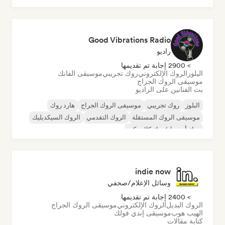
الراب باللغة الإنجليزية
Good Vibrations Radio
راديو
> 2900 إجابة تم تقديمها
البلوز
الروك الإلكتروني
روك تجريبي
موسيقى الفانك
موسيقى الروك الجراج
بث الفنانين على الراديو
البلوز
روك تجريبي
موسيقى الروك الجراج
هارد روك
موسيقى الروك المستقلة
الروك التقدمي
الروك السيكديليك
روك أند رول/روك كلاسيكي
indie now
وسائل الإعلام/صحفي
> 2400 إجابة تم تقديمها
الروك البديل
الروك الإلكتروني
موسيقى الروك الجراج
الهيب هوب
موسيقى إندي فولك
كتابة مقالات