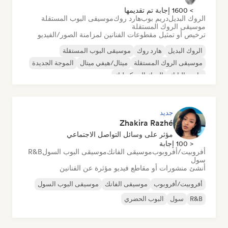
> 1600 إجابة تم تقديمها
الروك البديل
دريم بوب
هارد روك
موسيقى البوب المستقلة
موسيقى الروك المستقلة
ترخيص أو تمثيل مقطوعات الفنانين لمزامنة الصور/الفيديو
الروك البديل
هارد روك
موسيقى البوب المستقلة
موسيقى الروك المستقلة
ميتال/هيفي ميتال
الموجة الجديدة
ما بعد البانك
الروك السيكديليك
جديد
Zhakira Razhé
مؤثر على وسائل التواصل الاجتماعي
< 100 إجابة
أفروبيت/أفروبوب
موسيقى الفانك
موسيقى البوب السول
R&B
سول
أنشئ منشورات أو مقاطع فيديو مؤثرة عن الفنانين
أفروبيت/أفروبوب
موسيقى الفانك
موسيقى البوب السول
R&B
سول
البوب الحضري