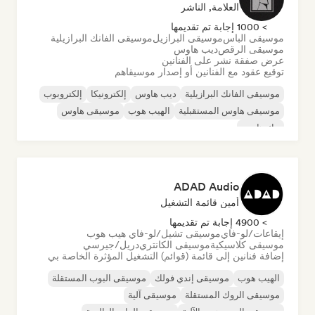
العلامة, الناشر
> 1000 إجابة تم تقديمها
موسيقى الباس
موسيقى البرازيل
موسيقى الفانك البرازيلية
موسيقى الرقص
ديب هاوس
عرض صفقة نشر على الفنانين
توقيع عقود مع الفنانين أو إصدار موسيقاهم
موسيقى الفانك البرازيلية
ديب هاوس
إلكترونيكا
إلكتروبوب
موسيقى هاوس المستقبلية
الهيب هوب
موسيقى هاوس
تيك هاوس
ADAD Audio
أمين قائمة التشغيل
> 4900 إجابة تم تقديمها
إيقاعات/لو-فاي
موسيقى تشيل/لو-فاي هيب هوب
موسيقى كلاسيكية
موسيقى الكانتري
دريل/جيرسي
إضافة فنانين إلى قائمة (قوائم) التشغيل المؤثرة الخاصة بي
الهيب هوب
موسيقى إندي فولك
موسيقى البوب المستقلة
موسيقى الروك المستقلة
موسيقى آلية
موسيقى الهيب هوب الآلية
موسيقى الراب العالمية