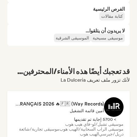
الفرص الرئيسية
كتابة مقالات
لا يريدون أن يتلقوا...
موسيقى مسيحية
الموسيقى الشرقية
قد تعجبك أيضًا هذه الأمناء/المحترفين...
لأنك تزور ملف تعريف La Dulceria
RAP FRANÇAIS 2026 🔥🇫🇷 (Way Records)
أمين قائمة التشغيل
> 5700 إجابة تم تقديمها
موسيقى تشيل/لو-فاي هيب هوب
موسيقى الراب السحابية/الهيب هوب
موسيقى تجارية/شائعة
دريل/جيرسي
الهيب هوب