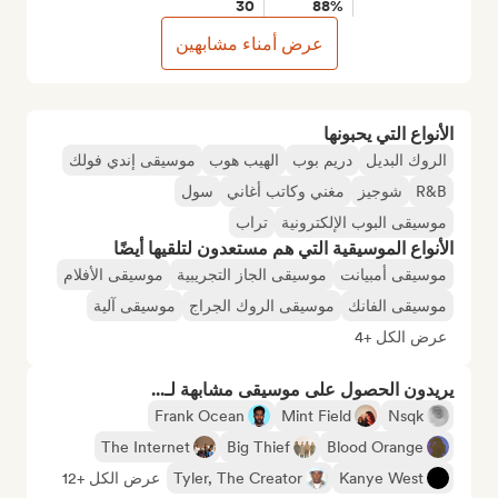
30
88%
عرض أمناء مشابهين
الأنواع التي يحبونها
الروك البديل
دريم بوب
الهيب هوب
موسيقى إندي فولك
R&B
شوجيز
مغني وكاتب أغاني
سول
موسيقى البوب الإلكترونية
تراب
الأنواع الموسيقية التي هم مستعدون لتلقيها أيضًا
موسيقى أمبيانت
موسيقى الجاز التجريبية
موسيقى الأفلام
موسيقى الفانك
موسيقى الروك الجراج
موسيقى آلية
عرض الكل +4
يريدون الحصول على موسيقى مشابهة لـ...
Frank Ocean
Mint Field
Nsqk
The Internet
Big Thief
Blood Orange
Kanye West
Tyler, The Creator
عرض الكل +12