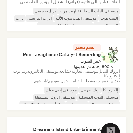
إضافة فنانين إلى قائمة (قوائم) التشغيل المؤثرة الخاصة بي
موسيقى الراب السحابية/الهيب هوب
دريل/جيرسي
الهيب هوب
موسيقى الهيب هوب الآلية
الراب الفرنسي
تراب
البوب الحضري
موسيقى تشيل/لو-فاي هيب هوب
تقييم متعمق
Rob Tavaglione/Catalyst Recording
خبير الصوت
> 800 إجابة تم تقديمها
الروك البديل
موسيقى تجارية/شائعة
موسيقى الكانتري
دريم بوب
إلكترونيكا
تقديم تقييمات مفصلة للفنانين حول صوتهم/إنتاجهم
إلكترونيكا
روك تجريبي
موسيقى إندي فولك
موسيقى البوب المستقلة
موسيقى الروك المستقلة
ميتال/هيفي ميتال
ما بعد البانك
روك أند رول/روك كلاسيكي
Dreamers Island Entertainment