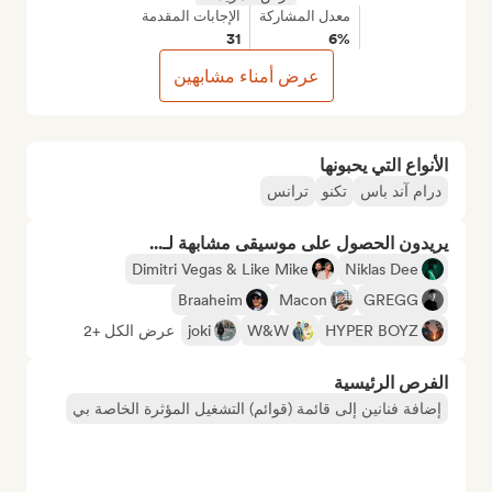
معدل المشاركة
الإجابات المقدمة
31
6%
عرض أمناء مشابهين
الأنواع التي يحبونها
درام آند باس
تكنو
ترانس
يريدون الحصول على موسيقى مشابهة لـ...
Dimitri Vegas & Like Mike
Niklas Dee
Braaheim
Macon
GREGG
HYPER BOYZ
W&W
joki
عرض الكل +2
الفرص الرئيسية
إضافة فنانين إلى قائمة (قوائم) التشغيل المؤثرة الخاصة بي