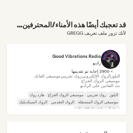
قد تعجبك أيضًا هذه الأمناء/المحترفين...
لأنك تزور ملف تعريف GREGG
Good Vibrations Radio
راديو
> 2900 إجابة تم تقديمها
البلوز
الروك الإلكتروني
روك تجريبي
موسيقى الفانك
موسيقى الروك الجراج
بث الفنانين على الراديو
البلوز
روك تجريبي
موسيقى الروك الجراج
هارد روك
موسيقى الروك المستقلة
الروك التقدمي
الروك السيكديليك
روك أند رول/روك كلاسيكي