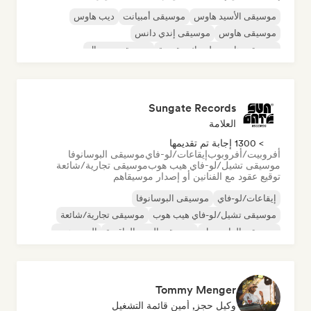
موسيقى الأسيد هاوس
موسيقى أمبيانت
ديب هاوس
موسيقى هاوس
موسيقى إندي دانس
موسيقى هاوس ملوديك وتقدمية
موسيقى مينيمال
أورجانيك هاوس/داون تيمبو
Sungate Records
العلامة
> 1300 إجابة تم تقديمها
أفروبيت/أفروبوب
إيقاعات/لو-فاي
موسيقى البوسانوفا
موسيقى تشيل/لو-فاي هيب هوب
موسيقى تجارية/شائعة
توقيع عقود مع الفنانين أو إصدار موسيقاهم
إيقاعات/لو-فاي
موسيقى البوسانوفا
موسيقى تشيل/لو-فاي هيب هوب
موسيقى تجارية/شائعة
موسيقى الدانسهول
موسيقى البوب الراقصة
الهيب هوب
موسيقى البوب السول
Tommy Menger
وكيل حجز, أمين قائمة التشغيل