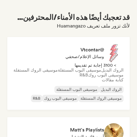
قد تعجبك أيضًا هذه الأمناء/المحترفين...
لأنك تزور ملف تعريف Huamangazo
@Vtcontar
وسائل الإعلام/صحفي
> 3100 إجابة تم تقديمها
الروك البديل
موسيقى البوب المستقلة
موسيقى الروك المستقلة
موسيقى البوب روك
R&B
كتابة مقالات
الروك البديل
موسيقى البوب المستقلة
موسيقى الروك المستقلة
موسيقى البوب روك
R&B
Matt's Playlists
أمين قائمة التشغيل