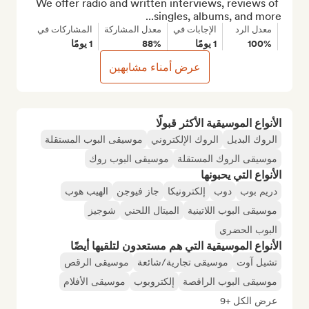
We offer radio and written interviews, reviews of 
singles, albums, and more...
معدل الرد
الإجابات في
معدل المشاركة
المشاركات في
100%
1 يومًا
88%
1 يومًا
عرض أمناء مشابهين
الأنواع الموسيقية الأكثر قبولًا
الروك البديل
الروك الإلكتروني
موسيقى البوب المستقلة
موسيقى الروك المستقلة
موسيقى البوب روك
الأنواع التي يحبونها
دريم بوب
دوب
إلكترونيكا
جاز فيوجن
الهيب هوب
موسيقى البوب اللاتينية
الميتال اللحني
شوجيز
البوب الحضري
الأنواع الموسيقية التي هم مستعدون لتلقيها أيضًا
تشيل آوت
موسيقى تجارية/شائعة
موسيقى الرقص
موسيقى البوب الراقصة
إلكتروبوب
موسيقى الأفلام
عرض الكل +9