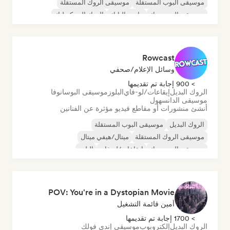
موسيقى البوب المستقلة
موسيقى الروك المستقلة
موسيقى البوب روك
ما بعد البانك
الروك السيكديليك
Rowcast
وسائل الإعلام/صحفي
> 900 إجابة تم تقديمها
الروك البديل
إيقاعات/لو-فاي
البلوز
موسيقى البوسانوفا
موسيقى الدانسهول
أنشئ منشورات أو مقاطع فيديو مؤثرة عن الفنانين
الروك البديل
موسيقى البوب المستقلة
موسيقى الروك المستقلة
ميتال/هيفي ميتال
موسيقى البوب روك
إيقاعات/لو-فاي
البلوز
موسيقى البوسانوفا
POV: You're in a Dystopian Movie
أمين قائمة التشغيل
> 1700 إجابة تم تقديمها
الروك البديل
إلكتروبوب
موسيقى إندي فولك