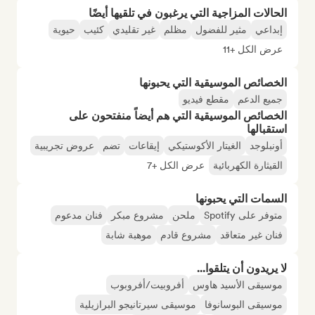
الحالات المزاجية التي يرغبون في تلقيها أيضًا
إبداعي
مثير للفضول
مظلم
غير تقليدي
كئيب
حيوية
عرض الكل +11
الخصائص الموسيقية التي يحبونها
جميع الدعم
مقطع فيديو
الخصائص الموسيقية التي هم أيضاً منفتحون على
استقبالها
أونبلوجد
الغيتار الأكوستيكي
إيقاعات
تضم
عروض تجريبية
القيثارة الكهربائية
عرض الكل +7
السمات التي يحبونها
متوفر على Spotify
ملحن
مشروع مبكر
فنان مدعوم
فنان غير متعاقد
مشروع قادم
موهبة شابة
لا يريدون أن يتلقوا...
موسيقى الأسيد هاوس
أفروبيت/أفروبوب
موسيقى البوسانوفا
موسيقى سيرتانيجو البرازيلية