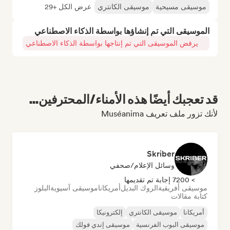
موسيقى مسيحية
موسيقى الكانتري
عرض الكل +29
الموسيقى التي تم إنشاؤها بواسطة الذكاء الاصطناعي
يرفض الموسيقى التي تم إنتاجها بواسطة الذكاء الاصطناعي
قد تعجبك أيضًا هذه الأمناء/المحترفين...
لأنك تزور ملف تعريف Muséanima
Skriber
وسائل الإعلام/صحفي
> 7200 إجابة تم تقديمها
موسيقى أفريقية
الروك البديل
أمريكانا
موسيقى آسيوية
البلوز
كتابة مقالات
أمريكانا
موسيقى الكانتري
إلكترونيكا
موسيقى البوب الفرنسية
موسيقى إندي فولك