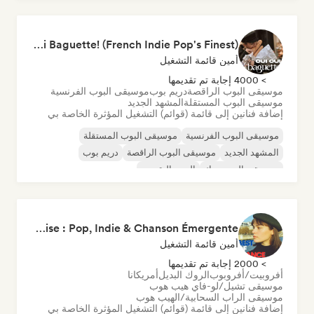
مغني وكاتب أغاني
Oui Oui Baguette! (French Indie Pop's Finest)
أمين قائمة التشغيل
> 4000 إجابة تم تقديمها
موسيقى البوب الراقصة
دريم بوب
موسيقى البوب الفرنسية
موسيقى البوب المستقلة
المشهد الجديد
إضافة فنانين إلى قائمة (قوائم) التشغيل المؤثرة الخاصة بي
موسيقى البوب الفرنسية
موسيقى البوب المستقلة
المشهد الجديد
موسيقى البوب الراقصة
دريم بوب
موسيقى البوب روك
البوب التقدمي
الأغاني الفرنسية/الموسيقى الخفيفة
Nouvelle Scène Française : Pop, Indie & Chanson Émergente
أمين قائمة التشغيل
> 2000 إجابة تم تقديمها
أفروبيت/أفروبوب
الروك البديل
أمريكانا
موسيقى تشيل/لو-فاي هيب هوب
موسيقى الراب السحابية/الهيب هوب
إضافة فنانين إلى قائمة (قوائم) التشغيل المؤثرة الخاصة بي