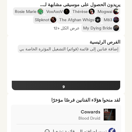
يريدون الحصول على موسيقى مشابهة لـ...
Rosie Marie
VoxAxoV
Thérèse
Mogwai
Slipknot
The Afghan Whigs
M83
My Dying Bride
عرض الكل +12
الفرص الرئيسية
إضافة فنانين إلى قائمة (قوائم) التشغيل المؤثرة الخاصة بي
9
لقد منحوا هؤلاء الفنانين فرصًا مؤخرًا
Cowards
Blood Druid
تمت إضافته إلى قائمة تشغيل