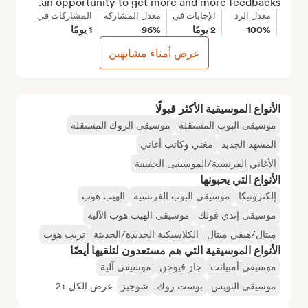
an opportunity to get more and more feedbacks.
معدل الرد
الإجابات في
معدل المشاركة
المشاركات في
100%
2 يومًا
96%
1 يومًا
عرض أمناء مشابهين
الأنواع الموسيقية الأكثر قبولًا
موسيقى البوب المستقلة
موسيقى الروك المستقلة
المشهد الجديد
مغني وكاتب أغاني
الأغاني الفرنسية/الموسيقى الخفيفة
الأنواع التي يحبونها
إلكترونيكا
موسيقى البوب الفرنسية
الهيب هوب
موسيقى إندي فولك
موسيقى الهيب هوب الآلية
ميتال/هيفي ميتال
الكلاسيكية الجديدة/الحديثة
تريب هوب
الأنواع الموسيقية التي هم مستعدون لتلقيها أيضًا
موسيقى أمبيانت
جاز فيوجن
موسيقى آلية
موسيقى النويس
بوست روك
شوجيز
عرض الكل +2