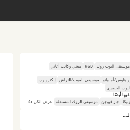
موسيقى البوب روك
R&B
مغني وكاتب أغاني
و هاوس/أمابيانو
موسيقى الموت/الثراش
إلكتروبوب
لبوب الحضري
ها أيضًا
نيكا
جاز فيوجن
موسيقى الروك المستقلة
عرض الكل +4
...