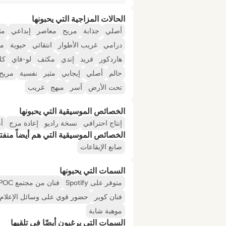
الحالات المزاجية التي يحبونها
أصلي
جذابة
مريح
معاصر
إبداعي
مث
درامي
غريب الأطوار
انتقائي
حيوية
م
هاردكور
فريد
إندي
مكثف
لو-فاي
كل
حالم
أصلي
إيجابي
مثير
نفسية
مريح
تحت الأرض
آسر
مبهج
غريب
الخصائص الموسيقية التي يحبونها
إنتاج احترافي
نسخة راديو
إعادة مزج
أ
الخصائص الموسيقية التي هم أيضاً منفت
صانع الإيقاعات
السمات التي يحبونها
متوفر على Spotify
فنان من مجتمع BIPOC
فنان كوير
حضور قوي على وسائل الإعلام ا
موهبة شابة
السمات التي يرغبون أيضًا في تلقيها