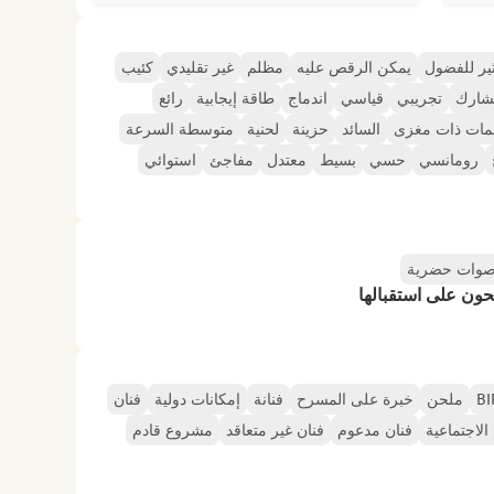
ير للفضول
يمكن الرقص عليه
مظلم
غير تقليدي
كئيب
شارك
تجريبي
قياسي
اندماج
طاقة إيجابية
رائع
مات ذات مغزى
السائد
حزينة
لحنية
متوسطة السرعة
رومانسي
حسي
بسيط
معتدل
مفاجئ
استوائي
صوات حضرية
حون على استقبالها
ملحن
خبرة على المسرح
فنانة
إمكانات دولية
فنان
لاجتماعية
فنان مدعوم
فنان غير متعاقد
مشروع قادم