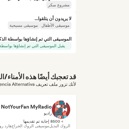
مشروع مبكر
لا يريدون أن يتلقوا...
موسيقى الأطفال
موسيقى مسيحية
الموسيقى التي تم إنشاؤها بواسطة الذ
يقبل الموسيقى التي تم إنشاؤها بواسطة
قد تعجبك أيضًا هذه الأمناء/ال
لأنك تزور ملف تعريف Frecuencia Alternativa
NotYourFan MyRadio
راديو
> 8500 إجابة تم تقديمها
الروك البديل
موسيقى الروك الجراج
هارد ر