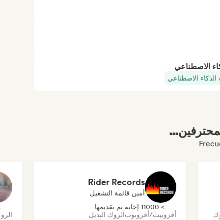
كاء الاصطناعي
 الذكاء الاصطناعي
محترفين...
Rider Records
أمين قائمة التشغيل
> 11000 إجابة تم تقديمها
> 0
وك
أفروبيت/أفروبوب
الروك البديل
الروك