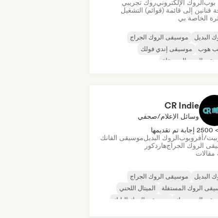
 بوب
الروك الإلكتروني
روك تجريبي
 فنانين إلى قائمة (قوائم) التشغيل
رة الخاصة بي
ك البديل
موسيقى الروك الجراج
يب هوب
موسيقى إندي فولك
قى البوب المستقلة
قى الروك المستقلة
موسيقى البوب روك
ك التقدمي
CR Indie
وسائل الإعلام/صحفي
250 إجابة تم تقديمها
بيت/أفروبوب
الروك البديل
موسيقى الفانك
قى الروك الجراج
هاردكور
 مقالات
ك البديل
موسيقى الروك الجراج
قى الروك المستقلة
الميتال اللحني
يقى البوب روك
موسيقى الروك البانك
الريغي