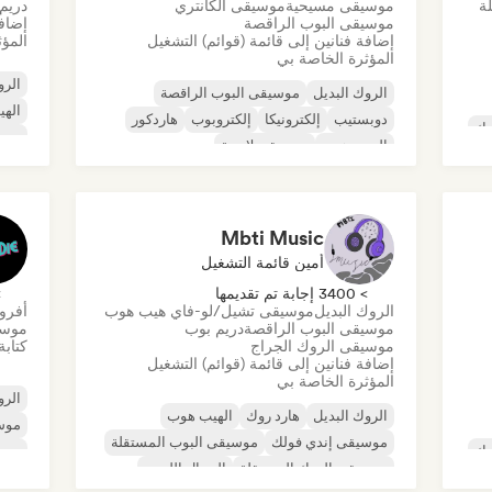
ة
موسيقى مسيحية
موسيقى الكانتري
دريم
موسيقى البوب الراقصة
إضافة
إضافة فنانين إلى قائمة (قوائم) التشغيل
المؤث
المؤثرة الخاصة بي
الرو
الروك البديل
موسيقى البوب الراقصة
اله
دوبستيب
إلكترونيكا
إلكتروبوب
هاردكور
وك
موسي
الهيب هوب
موسيقى لاتينية
موسي
الرو
Mbti Music
أمين قائمة التشغيل
> 3400 إجابة تم تقديمها
> 0
الروك البديل
موسيقى تشيل/لو-فاي هيب هوب
أفرو
موسيقى البوب الراقصة
دريم بوب
موسي
موسيقى الروك الجراج
كتابة
إضافة فنانين إلى قائمة (قوائم) التشغيل
المؤثرة الخاصة بي
الرو
الروك البديل
هارد روك
الهيب هوب
موسي
موسيقى إندي فولك
موسيقى البوب المستقلة
وك
موس
موسيقى الروك المستقلة
الميتال اللحني
R&B