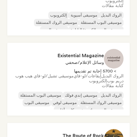
إلكتروبوب
كتابة مقالات
الروك البديل
موسيقى آسيوية
إلكتروبوب
موسيقى البوب المستقلة
موسيقى الروك المستقلة
موسيقى البوب الكورية/اليابانية
موسيقى البوب
موسيقى البوب روك
Existential Magazine
وسائل الإعلام/صحفي
> 5700 إجابة تم تقديمها
الروك البديل
إيقاعات/لو-فاي
موسيقى تشيل/لو-فاي هيب هوب
دريم بوب
إلكتروبوب
كتابة مقالات
الروك البديل
موسيقى إندي فولك
موسيقى البوب المستقلة
موسيقى الروك المستقلة
موسيقى لوفي
موسيقى البوب
موسيقى البوب روك
مغني وكاتب أغاني
The Route of Rock