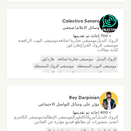
موسيقى البوسانوفا
Colectivo Sonoro
وسائل الإعلام/صحفي
> 700 إجابة تم تقديمها
الروك البديل
موسيقى تجارية/شائعة
موسيقى البوب الراقصة
موسيقى الروك الجراج
هاردكور
كتابة مقالات
الروك البديل
موسيقى تجارية/شائعة
هاردكور
موسيقى البوب المستقلة
موسيقى الروك المستقلة
موسيقى البوب
موسيقى البوب روك
الريغي
Roy Darpinian
مؤثر على وسائل التواصل الاجتماعي
> 400 إجابة تم تقديمها
الروك البديل
أمريكانا
البلوز
الموسيقى الإيطالية
موسيقى الكانتري
أنشئ منشورات أو مقاطع فيديو مؤثرة عن الفنانين
الروك البديل
أمريكانا
موسيقى إندي فولك