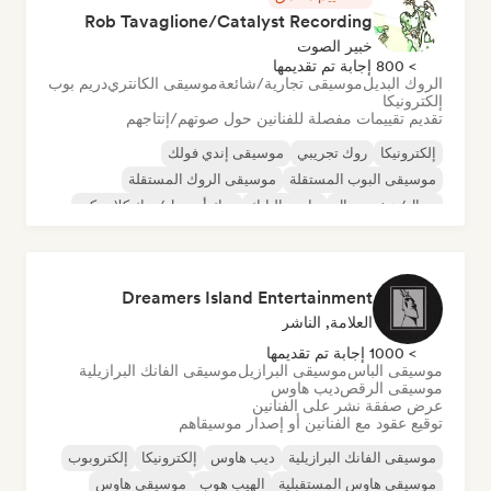
Rob Tavaglione/Catalyst Recording
خبير الصوت
> 800 إجابة تم تقديمها
الروك البديل
موسيقى تجارية/شائعة
موسيقى الكانتري
دريم بوب
إلكترونيكا
تقديم تقييمات مفصلة للفنانين حول صوتهم/إنتاجهم
إلكترونيكا
روك تجريبي
موسيقى إندي فولك
موسيقى البوب المستقلة
موسيقى الروك المستقلة
ميتال/هيفي ميتال
ما بعد البانك
روك أند رول/روك كلاسيكي
Dreamers Island Entertainment
العلامة, الناشر
> 1000 إجابة تم تقديمها
موسيقى الباس
موسيقى البرازيل
موسيقى الفانك البرازيلية
موسيقى الرقص
ديب هاوس
عرض صفقة نشر على الفنانين
توقيع عقود مع الفنانين أو إصدار موسيقاهم
موسيقى الفانك البرازيلية
ديب هاوس
إلكترونيكا
إلكتروبوب
موسيقى هاوس المستقبلية
الهيب هوب
موسيقى هاوس