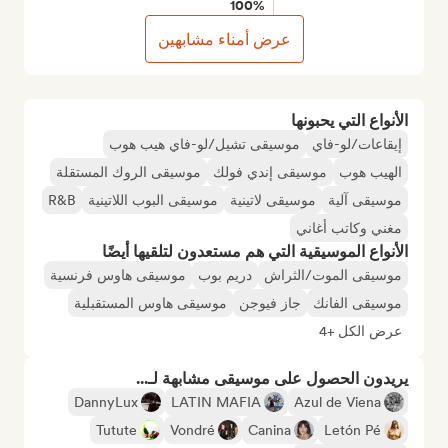
100%
عرض أمناء مشابهين
الأنواع التي يحبونها
إيقاعات/لو-فاي
موسيقى تشيل/لو-فاي هيب هوب
الهيب هوب
موسيقى إندي فولك
موسيقى الروك المستقلة
موسيقى آلية
موسيقى لاتينية
موسيقى البوب اللاتينية
R&B
مغني وكاتب أغاني
الأنواع الموسيقية التي هم مستعدون لتلقيها أيضًا
موسيقى الموت/الثراش
دريم بوب
موسيقى هاوس فرنسية
موسيقى الفانك
جاز فيوجن
موسيقى هاوس المستقبلية
عرض الكل +4
يريدون الحصول على موسيقى مشابهة لـ...
DannyLux
LATIN MAFIA
Azul de Viena
Tutute
Vondré
Canina
Letón Pé