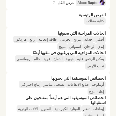
Aleex Raptor
عرض الكل +7
الفرص الرئيسية
كتابة مقالات
الحالات المزاجية التي يحبونها
أصلي
جذابة
مريح
تجريبي
طاقة إيجابية
رائع
هاردكور
إندي
لو-فاي
استوائي
مبهج
الحالات المزاجية التي يرغبون في تلقيها أيضًا
يمكن الرقص عليه
حيوية
اندماج
فريد
حالم
رومانسي
تحت الأرض
الخصائص الموسيقية التي يحبونها
أونبلوجد
صانع الإيقاعات
تسجيل مباشر
إنتاج احترافي
إعادة مزج
الخصائص الموسيقية التي هم أيضاً منفتحون على
استقبالها
إيقاعات
تضم
القيثارة الكهربائية
الطبول
الآلات الوترية