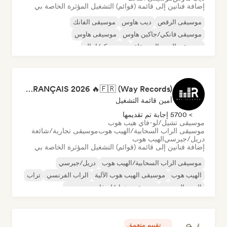
إضافة فنانين إلى قائمة (قوائم) التشغيل المؤثرة الخاصة بي
موسيقى الرقص
ديب هاوس
موسيقى الفانك
موسيقى فانكي/جاكين هاوس
موسيقى هاوس
موسيقى البوب المستقلة
نيو ديسكو/إيتالو
موسيقى البوب السول
RAP FRANÇAIS 2026 🔥🇫🇷 (Way Records)
أمين قائمة التشغيل
> 5700 إجابة تم تقديمها
موسيقى تشيل/لو-فاي هيب هوب
موسيقى الراب السحابية/الهيب هوب
موسيقى تجارية/شائعة
دريل/جيرسي
الهيب هوب
إضافة فنانين إلى قائمة (قوائم) التشغيل المؤثرة الخاصة بي
موسيقى الراب السحابية/الهيب هوب
دريل/جيرسي
الهيب هوب
موسيقى الهيب هوب الآلية
الراب الفرنسي
تراب
البوب الحضري
موسيقى تشيل/لو-فاي هيب هوب
تقييم متعمق