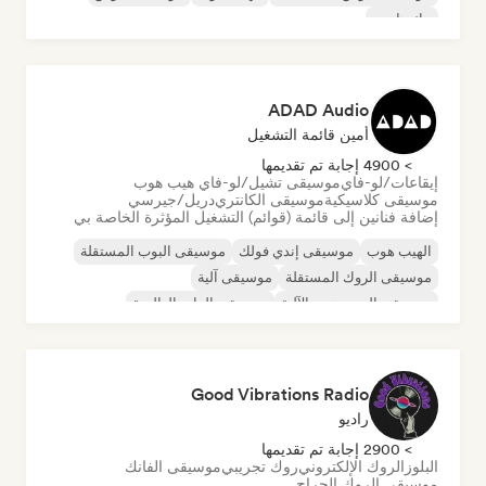
تيك هاوس
ADAD Audio
أمين قائمة التشغيل
> 4900 إجابة تم تقديمها
إيقاعات/لو-فاي
موسيقى تشيل/لو-فاي هيب هوب
موسيقى كلاسيكية
موسيقى الكانتري
دريل/جيرسي
إضافة فنانين إلى قائمة (قوائم) التشغيل المؤثرة الخاصة بي
الهيب هوب
موسيقى إندي فولك
موسيقى البوب المستقلة
موسيقى الروك المستقلة
موسيقى آلية
موسيقى الهيب هوب الآلية
موسيقى الراب العالمية
الراب باللغة الإنجليزية
Good Vibrations Radio
راديو
> 2900 إجابة تم تقديمها
البلوز
الروك الإلكتروني
روك تجريبي
موسيقى الفانك
موسيقى الروك الجراج