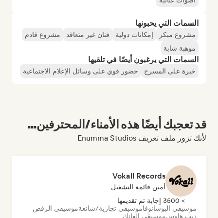
أصوات غنائية
السمات التي يحبونها
مشروع مبكر
إمكانات دولية
فنان غير متعاقد
مشروع قادم
موهبة شابة
السمات التي يرغبون أيضًا في تلقيها
خبرة على المسرح
حضور قوي على وسائل الإعلام الاجتماعية
قد تعجبك أيضًا هذه الأمناء/المحترفين...
لأنك تزور ملف تعريف Enumma Studios
Vokall Records
أمين قائمة التشغيل
> 3500 إجابة تم تقديمها
موسيقى البوسانوفا
موسيقى تجارية/شائعة
موسيقى الرقص
ديب هاوس
موسيقى الفانك