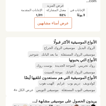
com...
عرض المزيد
الإجابات في
معدل المشاركة
الإجابات المقدمة
3 يومًا
52%
1,311
عرض أمناء مشابهين
الأنواع الموسيقية الأكثر قبولًا
الروك البديل
موسيقى الروك الجراج
موسيقى الروك المستقلة
ما بعد البانك
شوجيز
الأنواع التي يحبونها
روك تجريبي
الموجة الجديدة
بوست روك
موسيقى الروك البانك
موجة السينث
الأنواع الموسيقية التي هم مستعدون لتلقيها أيضًا
كولدويف
دريم بوب
غرايم
الهيب هوب
موسيقى البوب المستقلة
موسيقى النويس
عرض الكل +4
يريدون الحصول على موسيقى مشابهة لـ...