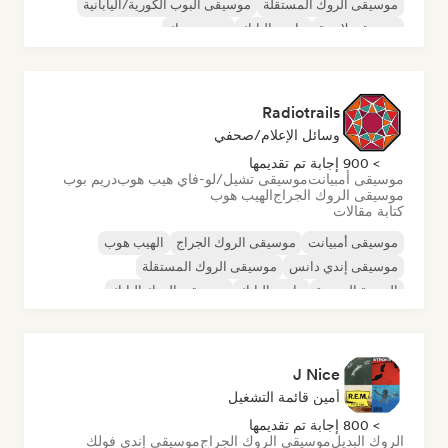
موسيقى الروك المستقلة
موسيقى البوب الكورية/اليابانية
موسيقى لاتينية
ما بعد البانك
بوست روك
Radiotrails
وسائل الإعلام/صحفي
> 900 إجابة تم تقديمها
موسيقى أمبيانت
موسيقى تشيل/لو-فاي هيب هوب
دريم بوب
موسيقى الروك الجراج
الهيب هوب
كتابة مقالات
موسيقى أمبيانت
موسيقى الروك الجراج
الهيب هوب
موسيقى إندي دانس
موسيقى الروك المستقلة
الموجة الجديدة
ما بعد البانك
موسيقى الروك البانك
J Nice
أمين قائمة التشغيل
> 800 إجابة تم تقديمها
الروك البديل
موسيقى الروك الجراج
موسيقى إندي فولك