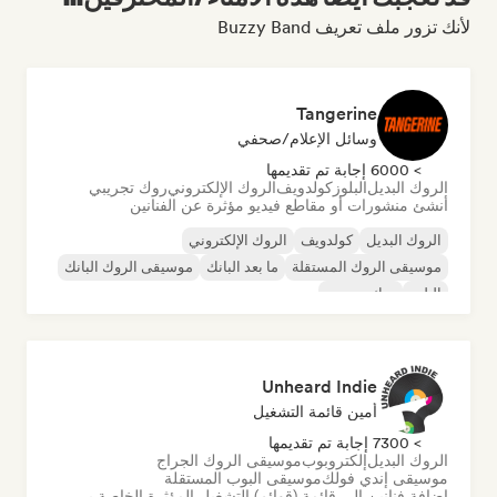
لأنك تزور ملف تعريف Buzzy Band
Tangerine
وسائل الإعلام/صحفي
> 6000 إجابة تم تقديمها
الروك البديل
البلوز
كولدويف
الروك الإلكتروني
روك تجريبي
أنشئ منشورات أو مقاطع فيديو مؤثرة عن الفنانين
الروك البديل
كولدويف
الروك الإلكتروني
موسيقى الروك المستقلة
ما بعد البانك
موسيقى الروك البانك
البلوز
روك تجريبي
Unheard Indie
أمين قائمة التشغيل
> 7300 إجابة تم تقديمها
الروك البديل
إلكتروبوب
موسيقى الروك الجراج
موسيقى إندي فولك
موسيقى البوب المستقلة
إضافة فنانين إلى قائمة (قوائم) التشغيل المؤثرة الخاصة بي