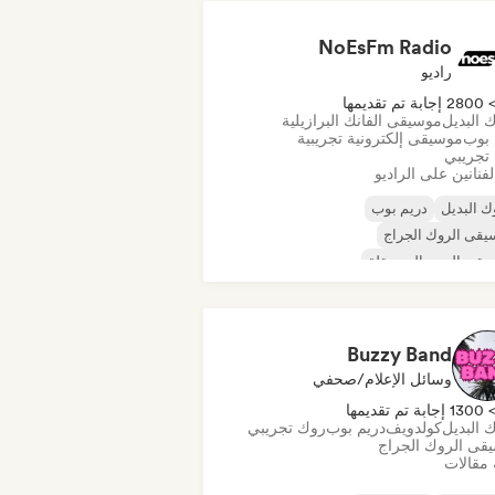
NoEsFm Radio
راديو
280 إجابة تم تقديمها
 البديل
موسيقى الفانك البرازيلية
 بوب
موسيقى إلكترونية تجريبية
تجريبي
فنانين على الراديو
ك البديل
دريم بوب
قى الروك الجراج
قى البوب المستقلة
قى الروك المستقلة
الموجة الجديدة
عد البانك
الروك السيكديليك
Buzzy Band
وسائل الإعلام/صحفي
130 إجابة تم تقديمها
 البديل
كولدويف
دريم بوب
روك تجريبي
قى الروك الجراج
 مقالات