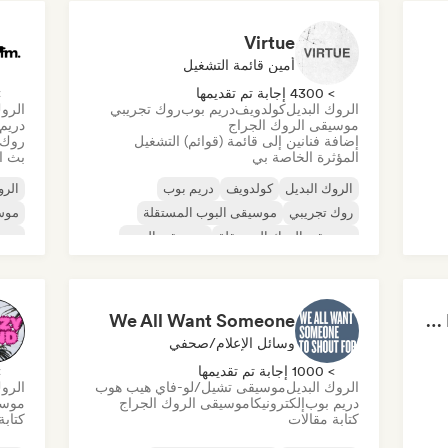
Virtue
أمين قائمة التشغيل
> 4300 إجابة تم تقديمها
> 0
الروك البديل
كولدويف
دريم بوب
روك تجريبي
الروك
موسيقى الروك الجراج
دريم
إضافة فنانين إلى قائمة (قوائم) التشغيل
روك 
المؤثرة الخاصة بي
بث ال
الروك البديل
كولدويف
دريم بوب
الرو
روك تجريبي
موسيقى البوب المستقلة
موسي
موسيقى الروك المستقلة
موسيقى البوب
موسي
ما بعد البانك
موسي
ما ب
We All Want Someone
Gothic Rock / Darkwave - Dark Pop / Industrial Metal
وسائل الإعلام/صحفي
> 1000 إجابة تم تقديمها
> 0
الروك البديل
موسيقى تشيل/لو-فاي هيب هوب
الروك
دريم بوب
إلكترونيكا
موسيقى الروك الجراج
موسي
كتابة مقالات
كتابة