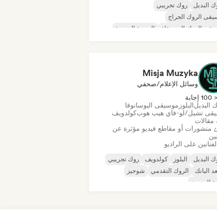
ك البديل
روك تجريبي
قى الروك الجراج
قى الروك المستقلة
الموجة الجديدة
عد البانك
بوست روك
قى الروك البانك
Misja Muzyka
وسائل الإعلام/صحفي
100 إجابة
 البديل
البلوز
موسيقى البوسانوفا
قى تشيل/لو-فاي هيب هوب
كولدويف
 مقالات
 منشورات أو مقاطع فيديو مؤثرة عن
نين
فنانين على الراديو
ك البديل
البلوز
كولدويف
روك تجريبي
عد البانك
الروك التقدمي
شوجيز
ة السينث