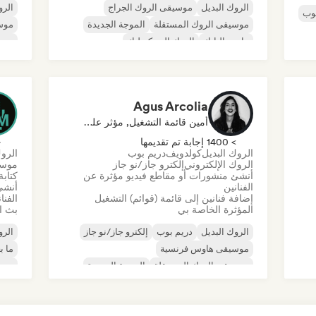
الروك البديل
موسيقى الروك الجراج
الرو
بوب
موسيقى الروك المستقلة
الموجة الجديدة
موسي
ما بعد البانك
الروك السيكديليك
موسي
موسيقى الروك البانك
ما ب
روك أند رول/روك كلاسيكي
موسي
Agus Arcolia
أمين قائمة التشغيل, مؤثر على وسائل التواصل الاجتماعي
> 1400 إجابة تم تقديمها
< 
الروك البديل
كولدويف
دريم بوب
الروك
الروك الإلكتروني
إلكترو جاز/نو جاز
موسي
أنشئ منشورات أو مقاطع فيديو مؤثرة عن
كتابة
الفنانين
أنشئ
إضافة فنانين إلى قائمة (قوائم) التشغيل
الفنا
المؤثرة الخاصة بي
بث ال
الروك البديل
دريم بوب
إلكترو جاز/نو جاز
الرو
موسيقى هاوس فرنسية
ما ب
موسيقى الروك المستقلة
الموجة الجديدة
موج
ما بعد البانك
روك أند رول/روك كلاسيكي