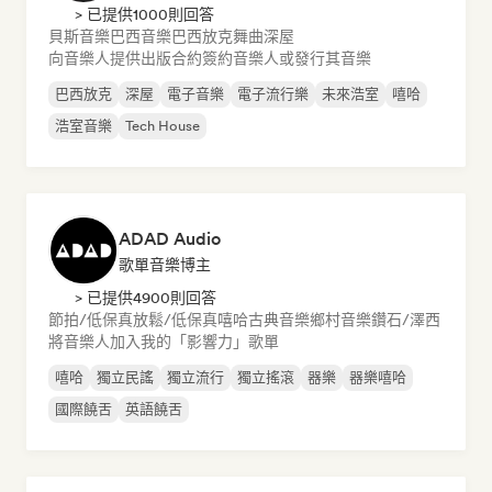
> 已提供1000則回答
貝斯音樂
巴西音樂
巴西放克
舞曲
深屋
向音樂人提供出版合約
簽約音樂人或發行其音樂
巴西放克
深屋
電子音樂
電子流行樂
未來浩室
嘻哈
浩室音樂
Tech House
ADAD Audio
歌單音樂博主
> 已提供4900則回答
節拍/低保真
放鬆/低保真嘻哈
古典音樂
鄉村音樂
鑽石/澤西
將音樂人加入我的「影響力」歌單
嘻哈
獨立民謠
獨立流行
獨立搖滾
器樂
器樂嘻哈
國際饒舌
英語饒舌