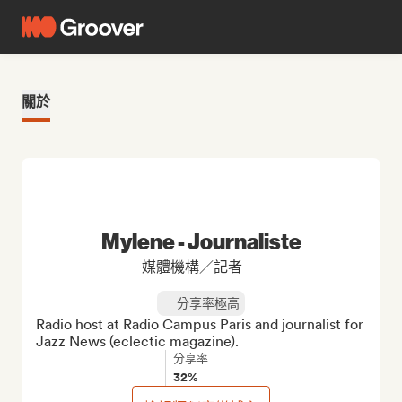
關於
Mylene - Journaliste
媒體機構／記者
分享率極高
Radio host at Radio Campus Paris and journalist for 
Jazz News (eclectic magazine).
分享率
32%