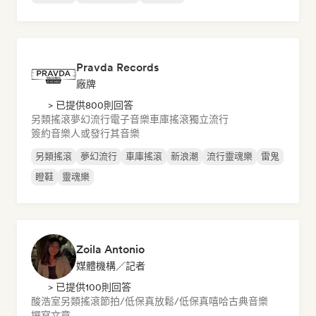
Pravda Records
廠牌
> 已提供800則回答
另類搖滾
夢幻流行
電子音樂
車庫搖滾
獨立流行
簽約音樂人或發行其音樂
另類搖滾
夢幻流行
車庫搖滾
新浪潮
流行靈魂樂
雷鬼
瞪鞋
靈魂樂
Zoila Antonio
媒體機構／記者
> 已提供100則回答
酸浩室
另類搖滾
節拍/低保真
放鬆/低保真嘻哈
古典音樂
撰寫文章