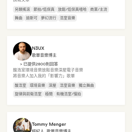
另類搖滾
節拍/低保真
放鬆/低保真嘻哈
商業/主流
舞曲
迪斯可
夢幻流行
浩室音樂
N3UX
歌單音樂博主
> 已提供2800則回答
酸浩室
環境音樂
放鬆音樂
深屋
電子音樂
將音樂人加入我的「影響力」歌單
酸浩室
環境音樂
深屋
浩室音樂
獨立舞曲
旋律與前衛浩室
極簡
有機浩室/慢拍
Tommy Menger
經紀人, 歌單音樂博主