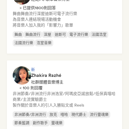
> 已提供1800則回答
舞曲
舞曲流行
深屋
迪斯可
電子流行樂
為音樂人連結現場活動機會
將音樂人加入我的「影響力」歌單
舞曲
舞曲流行
深屋
迪斯可
電子流行樂
法國浩室
法國流行樂
浩室音樂
新
Zhakira Razhé
社群媒體音樂博主
< 100 則回覆
非洲節奏/非洲流行
非洲浩室/阿瑪皮亞諾
放鬆/低保真嘻哈
商業/主流
實驗爵士
製作關於音樂人的引人入勝貼文或 Reels
非洲節奏/非洲流行
放克
嘻哈
現代爵士
流行靈魂樂
節奏藍調
創作歌手
靈魂樂