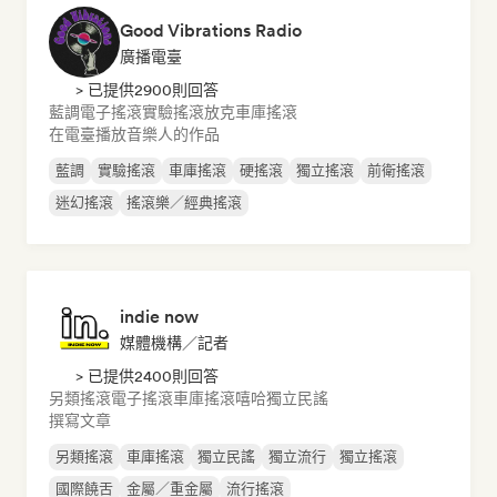
Good Vibrations Radio
廣播電臺
> 已提供2900則回答
藍調
電子搖滾
實驗搖滾
放克
車庫搖滾
在電臺播放音樂人的作品
藍調
實驗搖滾
車庫搖滾
硬搖滾
獨立搖滾
前衛搖滾
迷幻搖滾
搖滾樂／經典搖滾
indie now
媒體機構／記者
> 已提供2400則回答
另類搖滾
電子搖滾
車庫搖滾
嘻哈
獨立民謠
撰寫文章
另類搖滾
車庫搖滾
獨立民謠
獨立流行
獨立搖滾
國際饒舌
金屬／重金屬
流行搖滾