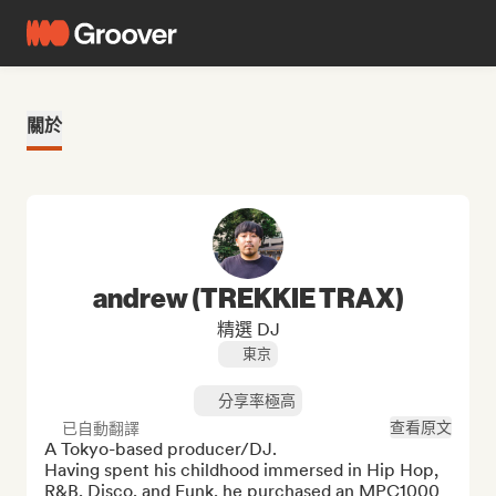
關於
andrew (TREKKIE TRAX)
精選 DJ
東京
分享率極高
查看原文
已自動翻譯
A Tokyo-based producer/DJ.

Having spent his childhood immersed in Hip Hop, 
R&B, Disco, and Funk, he purchased an MPC1000 