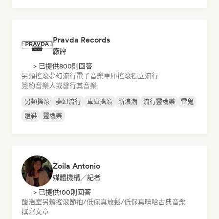
Pravda Records
廠牌
> 已提供800則回答
另類搖滾
夢幻流行
電子音樂
車庫搖滾
獨立流行
簽約音樂人或發行其音樂
另類搖滾
夢幻流行
車庫搖滾
新浪潮
流行靈魂樂
雷鬼
瞪鞋
靈魂樂
Zoila Antonio
媒體機構／記者
> 已提供100則回答
酸浩室
另類搖滾
節拍/低保真
放鬆/低保真嘻哈
古典音樂
撰寫文章