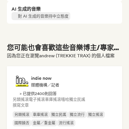
AI 生成的音樂
對 AI 生成的音樂持中立態度
您可能也會喜歡這些音樂博主/專家...
因為您正在瀏覽andrew (TREKKIE TRAX) 的個人檔案
indie now
媒體機構／記者
> 已提供2400則回答
另類搖滾
電子搖滾
車庫搖滾
嘻哈
獨立民謠
撰寫文章
另類搖滾
車庫搖滾
獨立民謠
獨立流行
獨立搖滾
國際饒舌
金屬／重金屬
流行搖滾