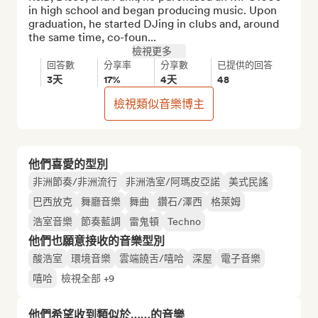
in high school and began producing music. Upon 
graduation, he started DJing in clubs and, around 
the same time, co-foun...
檢視更多
回答數
分享率
分享數
已提供的回答
3天
17%
4天
48
檢視類似音樂博主
他們喜愛的型別
非洲節奏/非洲流行
非洲浩室/阿瑪皮亞諾
美式民謠
巴西放克
舞廳音樂
舞曲
鑽石/澤西
格萊姆
浩室音樂
節奏藍調
雷鬼頓
Techno
他們也願意接收的音樂型別
酸浩室
環境音樂
雲端饒舌/嘻哈
深屋
電子音樂
嘻哈
檢視全部 +9
他們希望收到類似於……的音樂