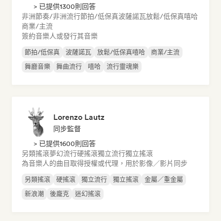
> 已提供1300則回答
非洲節奏/非洲流行
節拍/低保真
波薩諾瓦
放鬆/低保真嘻哈
商業/主流
簽約音樂人或發行其音樂
節拍/低保真
波薩諾瓦
放鬆/低保真嘻哈
商業/主流
舞廳音樂
舞曲流行
嘻哈
流行靈魂樂
Lorenzo Lautz
同步監督
> 已提供1600則回答
另類搖滾
夢幻流行
硬搖滾
獨立流行
獨立搖滾
為音樂人的曲目取得授權或代理，用於影像／影片同步
另類搖滾
硬搖滾
獨立流行
獨立搖滾
金屬／重金屬
新浪潮
後龐克
迷幻搖滾