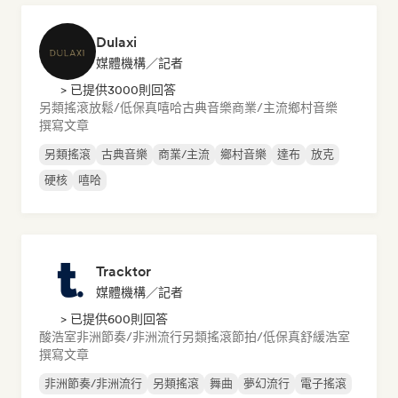
Dulaxi
媒體機構／記者
> 已提供3000則回答
另類搖滾
放鬆/低保真嘻哈
古典音樂
商業/主流
鄉村音樂
撰寫文章
另類搖滾
古典音樂
商業/主流
鄉村音樂
達布
放克
硬核
嘻哈
Tracktor
媒體機構／記者
> 已提供600則回答
酸浩室
非洲節奏/非洲流行
另類搖滾
節拍/低保真
舒緩浩室
撰寫文章
非洲節奏/非洲流行
另類搖滾
舞曲
夢幻流行
電子搖滾