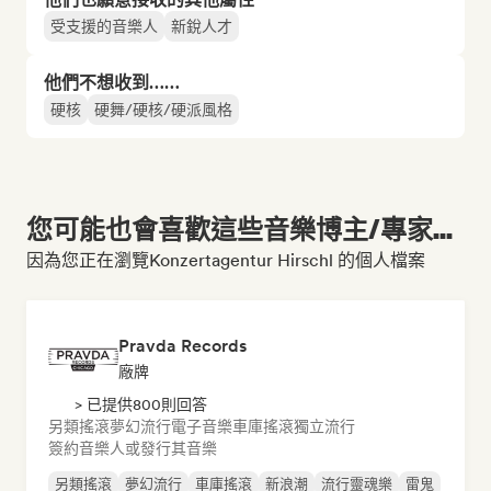
受支援的音樂人
新銳人才
他們不想收到……
硬核
硬舞/硬核/硬派風格
您可能也會喜歡這些音樂博主/專家...
因為您正在瀏覽Konzertagentur Hirschl 的個人檔案
Pravda Records
廠牌
> 已提供800則回答
另類搖滾
夢幻流行
電子音樂
車庫搖滾
獨立流行
簽約音樂人或發行其音樂
另類搖滾
夢幻流行
車庫搖滾
新浪潮
流行靈魂樂
雷鬼