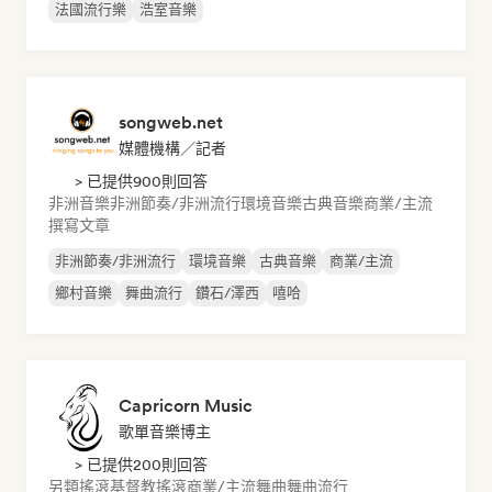
法國流行樂
浩室音樂
songweb.net
媒體機構／記者
> 已提供900則回答
非洲音樂
非洲節奏/非洲流行
環境音樂
古典音樂
商業/主流
撰寫文章
非洲節奏/非洲流行
環境音樂
古典音樂
商業/主流
鄉村音樂
舞曲流行
鑽石/澤西
嘻哈
Capricorn Music
歌單音樂博主
> 已提供200則回答
另類搖滾
基督教搖滾
商業/主流
舞曲
舞曲流行