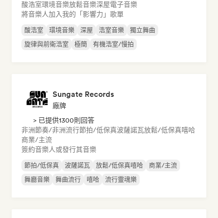
酸浩室
環境音樂
放鬆音樂
深屋
電子音樂
將音樂人加入我的「影響力」歌單
酸浩室
環境音樂
深屋
浩室音樂
獨立舞曲
旋律與前衛浩室
極簡
有機浩室/慢拍
Sungate Records
廠牌
> 已提供1300則回答
非洲節奏/非洲流行
節拍/低保真
波薩諾瓦
放鬆/低保真嘻哈
商業/主流
簽約音樂人或發行其音樂
節拍/低保真
波薩諾瓦
放鬆/低保真嘻哈
商業/主流
舞廳音樂
舞曲流行
嘻哈
流行靈魂樂