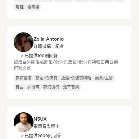
瞪鞋
靈魂樂
Zoila Antonio
媒體機構／記者
> 已提供100則回答
酸浩室
另類搖滾
節拍/低保真
放鬆/低保真嘻哈
古典音樂
撰寫文章
另類搖滾
節拍/低保真
放鬆/低保真嘻哈
商業/主流
舞曲
迪斯可
夢幻流行
浩室音樂
N3UX
歌單音樂博主
> 已提供2800則回答