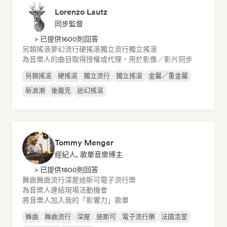
Lorenzo Lautz
同步監督
> 已提供1600則回答
另類搖滾
夢幻流行
硬搖滾
獨立流行
獨立搖滾
為音樂人的曲目取得授權或代理，用於影像／影片同步
另類搖滾
硬搖滾
獨立流行
獨立搖滾
金屬／重金屬
新浪潮
後龐克
迷幻搖滾
Tommy Menger
經紀人, 歌單音樂博主
> 已提供1800則回答
舞曲
舞曲流行
深屋
迪斯可
電子流行樂
為音樂人連結現場活動機會
將音樂人加入我的「影響力」歌單
舞曲
舞曲流行
深屋
迪斯可
電子流行樂
法國浩室