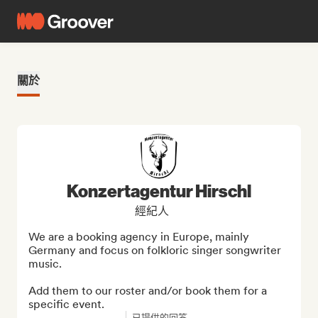
關於
Konzertagentur Hirschl
經紀人
We are a booking agency in Europe, mainly 
Germany and focus on folkloric singer songwriter 
music.

Add them to our roster and/or book them for a 
specific event.
已提供的回答