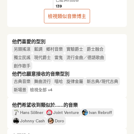
139
檢視類似音樂博主
他們喜愛的型別
另類搖滾
藍調
鄉村音樂
實驗爵士
爵士融合
獨立民謠
現代爵士
雷鬼
流行金曲／德語歌曲
創作歌手
他們也願意接收的音樂型別
古典音樂
舞曲流行
嘻哈
旋律金屬
新古典/現代古典
新場景
檢視全部 +4
他們希望收到類似於……的音樂
Hans Söllner
Joint Venture
Ivan Rebroff
Johnny Cash
Doro