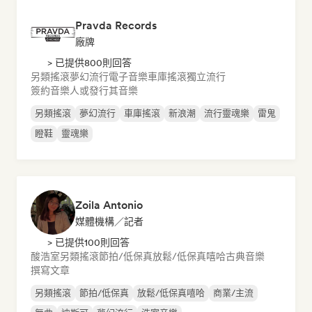
Pravda Records
廠牌
> 已提供800則回答
另類搖滾
夢幻流行
電子音樂
車庫搖滾
獨立流行
簽約音樂人或發行其音樂
另類搖滾
夢幻流行
車庫搖滾
新浪潮
流行靈魂樂
雷鬼
瞪鞋
靈魂樂
Zoila Antonio
媒體機構／記者
> 已提供100則回答
酸浩室
另類搖滾
節拍/低保真
放鬆/低保真嘻哈
古典音樂
撰寫文章
另類搖滾
節拍/低保真
放鬆/低保真嘻哈
商業/主流