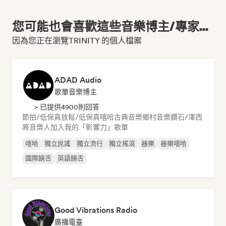
您可能也會喜歡這些音樂博主/專家...
因為您正在瀏覽TRINITY 的個人檔案
ADAD Audio
歌單音樂博主
> 已提供4900則回答
節拍/低保真
放鬆/低保真嘻哈
古典音樂
鄉村音樂
鑽石/澤西
將音樂人加入我的「影響力」歌單
嘻哈
獨立民謠
獨立流行
獨立搖滾
器樂
器樂嘻哈
國際饒舌
英語饒舌
Good Vibrations Radio
廣播電臺