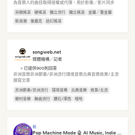
為音樂人的曲目取得授權或代理，用於影像／影片同步
另類搖滾
硬搖滾
獨立流行
獨立搖滾
金屬／重金屬
新浪潮
後龐克
迷幻搖滾
songweb.net
媒體機構／記者
> 已提供900則回答
非洲音樂
非洲節奏/非洲流行
環境音樂
古典音樂
商業/主流
撰寫文章
非洲節奏/非洲流行
環境音樂
古典音樂
商業/主流
鄉村音樂
舞曲流行
鑽石/澤西
嘻哈
新
Pop Machine Mode 🤖 AI Music, Indie Pop & Dream Pop