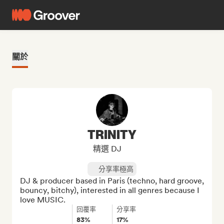
關於
TRINITY
精選 DJ
分享率極高
DJ & producer based in Paris (techno, hard groove, 
bouncy, bitchy), interested in all genres because I 
love MUSIC.
回覆率
分享率
83%
17%