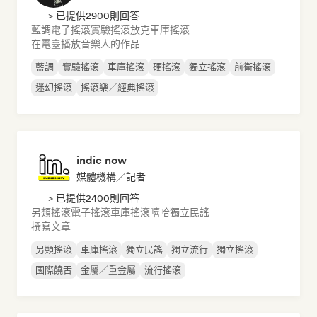
> 已提供2900則回答
藍調
電子搖滾
實驗搖滾
放克
車庫搖滾
在電臺播放音樂人的作品
藍調
實驗搖滾
車庫搖滾
硬搖滾
獨立搖滾
前衛搖滾
迷幻搖滾
搖滾樂／經典搖滾
indie now
媒體機構／記者
> 已提供2400則回答
另類搖滾
電子搖滾
車庫搖滾
嘻哈
獨立民謠
撰寫文章
另類搖滾
車庫搖滾
獨立民謠
獨立流行
獨立搖滾
國際饒舌
金屬／重金屬
流行搖滾