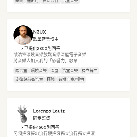
舞曲
迪斯可
夢幻流行
浩室音樂
N3UX
歌單音樂博主
> 已提供2800則回答
酸浩室
環境音樂
放鬆音樂
深屋
電子音樂
將音樂人加入我的「影響力」歌單
酸浩室
環境音樂
深屋
浩室音樂
獨立舞曲
旋律與前衛浩室
極簡
有機浩室/慢拍
Lorenzo Lautz
同步監督
> 已提供1600則回答
另類搖滾
夢幻流行
硬搖滾
獨立流行
獨立搖滾