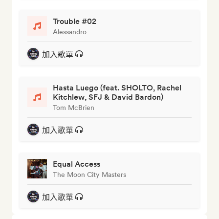
Trouble #02
Alessandro
加入歌單
Hasta Luego (feat. SHOLTO, Rachel
Kitchlew, SFJ & David Bardon)
Tom McBrien
加入歌單
Equal Access
The Moon City Masters
加入歌單