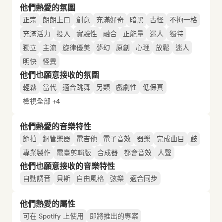
他們熱愛的氛圍
正宗
朗朗上口
創意
充滿好奇
暗黑
古怪
不拘一格
充滿活力
投入
實驗性
融合
正能量
迷人
獨特
獨立
主流
旋律優美
夢幻
原創
心理
放鬆
迷人
明快
怪異
他們也願意接收的氛圍
輕鬆
當代
適合跳舞
另類
戲劇性
低保真
檢視全部 +4
他們熱愛的音樂特性
節拍
銅管樂器
電吉他
電子音效
器樂
完成曲目
鼓
專業製作
電臺剪輯版
合成器
都會音效
人聲
他們也願意接收的音樂特性
自動調音
貝斯
自由風格
弦樂
適合同步
他們熱愛的屬性
可在 Spotify 上使用
即將推出的專案