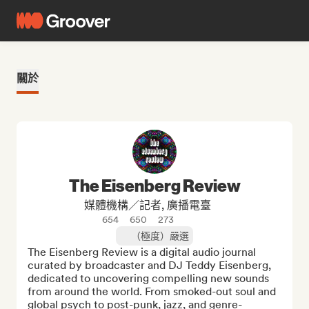
關於
The Eisenberg Review
媒體機構／記者, 廣播電臺
654
650
273
（極度）嚴選
The Eisenberg Review is a digital audio journal 
curated by broadcaster and DJ Teddy Eisenberg, 
dedicated to uncovering compelling new sounds 
from around the world. From smoked-out soul and 
global psych to post-punk, jazz, and genre-