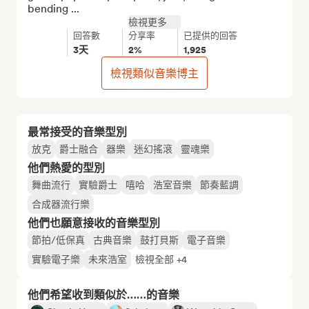
bending ...
檢視更多
回答數
分享率
已提供的回答
3天
2%
1,925
檢視類似音樂博主
最常接受的音樂型別
放克
爵士融合
器樂
迷幻搖滾
靈魂樂
他們熱愛的型別
舞曲流行
實驗爵士
嘻哈
浩室音樂
節奏藍調
合成器流行樂
他們也願意接收的音樂型別
節拍/低保真
古典音樂
鼓打貝斯
電子音樂
實驗電子樂
未來浩室
檢視全部 +4
他們希望收到類似於……的音樂