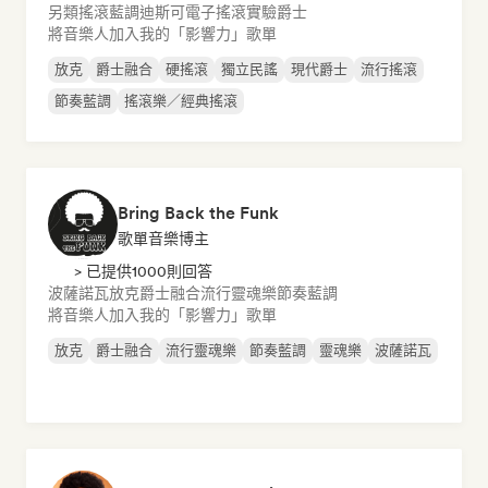
另類搖滾
藍調
迪斯可
電子搖滾
實驗爵士
將音樂人加入我的「影響力」歌單
放克
爵士融合
硬搖滾
獨立民謠
現代爵士
流行搖滾
節奏藍調
搖滾樂／經典搖滾
Bring Back the Funk
歌單音樂博主
> 已提供1000則回答
波薩諾瓦
放克
爵士融合
流行靈魂樂
節奏藍調
將音樂人加入我的「影響力」歌單
放克
爵士融合
流行靈魂樂
節奏藍調
靈魂樂
波薩諾瓦