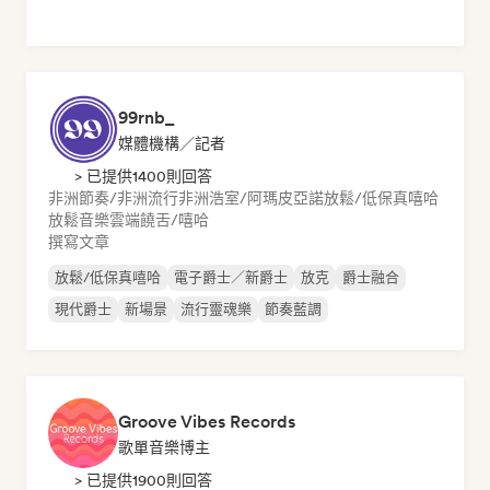
99rnb_
媒體機構／記者
> 已提供1400則回答
非洲節奏/非洲流行
非洲浩室/阿瑪皮亞諾
放鬆/低保真嘻哈
放鬆音樂
雲端饒舌/嘻哈
撰寫文章
放鬆/低保真嘻哈
電子爵士／新爵士
放克
爵士融合
現代爵士
新場景
流行靈魂樂
節奏藍調
Groove Vibes Records
歌單音樂博主
> 已提供1900則回答