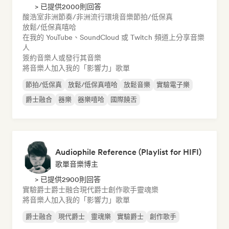
> 已提供2000則回答
酸浩室
非洲節奏/非洲流行
環境音樂
節拍/低保真
放鬆/低保真嘻哈
在我的 YouTube、SoundCloud 或 Twitch 頻道上分享音樂
人
簽約音樂人或發行其音樂
將音樂人加入我的「影響力」歌單
節拍/低保真
放鬆/低保真嘻哈
放鬆音樂
實驗電子樂
爵士融合
器樂
器樂嘻哈
國際饒舌
Audiophile Reference (Playlist for HIFI)
歌單音樂博主
> 已提供2900則回答
實驗爵士
爵士融合
現代爵士
創作歌手
靈魂樂
將音樂人加入我的「影響力」歌單
爵士融合
現代爵士
靈魂樂
實驗爵士
創作歌手