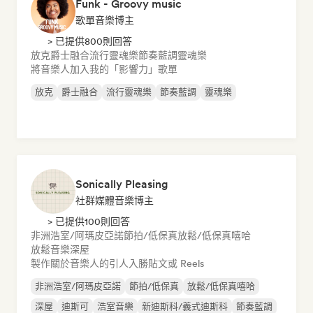
Funk - Groovy music
歌單音樂博主
> 已提供800則回答
放克
爵士融合
流行靈魂樂
節奏藍調
靈魂樂
將音樂人加入我的「影響力」歌單
放克
爵士融合
流行靈魂樂
節奏藍調
靈魂樂
Sonically Pleasing
社群媒體音樂博主
> 已提供100則回答
非洲浩室/阿瑪皮亞諾
節拍/低保真
放鬆/低保真嘻哈
放鬆音樂
深屋
製作關於音樂人的引人入勝貼文或 Reels
非洲浩室/阿瑪皮亞諾
節拍/低保真
放鬆/低保真嘻哈
深屋
迪斯可
浩室音樂
新迪斯科/義式迪斯科
節奏藍調