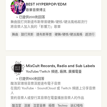
BEST HYPERPOP/EDM
歌單音樂博主
> 已提供200則回答
舞曲
鼓打貝斯
達布斯蒂普
硬舞/硬核/硬派風格
超流行
將音樂人加入我的「影響力」歌單
舞曲
鼓打貝斯
達布斯蒂普
硬舞/硬核/硬派風格
超流行
MixCult Records, Radio and Sub Labels
YouTube/Twitch 頻道, 廠牌, 廣播電臺
> 已提供100則回答
酸浩室
環境音樂
深屋
達布
電子音樂
在我的 YouTube、SoundCloud 或 Twitch 頻道上分享音樂
人
簽約音樂人或發行其音樂
在電臺播放音樂人的作品
酸浩室
深屋
浩室音樂
極簡
Techno
迷幻嘻哈