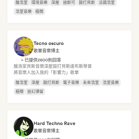
酸浩室
環境音樂
深屋
迪斯可
鼓打貝斯
法國浩室
浩室音樂
極簡
Tecno oscuro
歌單音樂博主
> 已提供2600則回答
酸浩室
貝斯音樂
深屋
鼓打貝斯
達布斯蒂普
將音樂人加入我的「影響力」歌單
酸浩室
深屋
鼓打貝斯
電子音樂
未來浩室
浩室音樂
極簡
迷幻滯留
Hard Techno Rave
歌單音樂博主