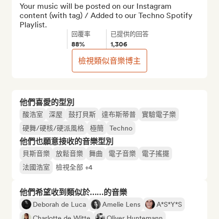
Your music will be posted on our Instagram 
content (with tag) / Added to our Techno Spotify 
Playlist.
回覆率
已提供的回答
88%
1,306
檢視類似音樂博主
他們喜愛的型別
酸浩室
深屋
鼓打貝斯
達布斯蒂普
實驗電子樂
硬舞/硬核/硬派風格
極簡
Techno
他們也願意接收的音樂型別
貝斯音樂
放鬆音樂
舞曲
電子音樂
電子搖擺
法國浩室
檢視全部 +4
他們希望收到類似於……的音樂
Deborah de Luca
Amelie Lens
A*S*Y*S
Charlotte de Witte
Oliver Huntemann