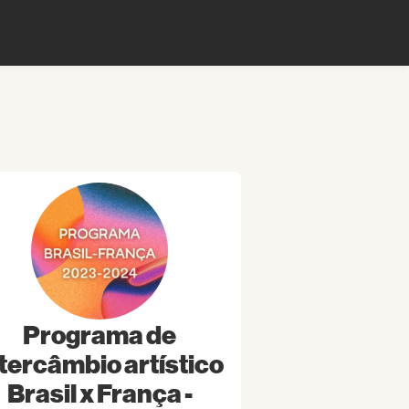
Programa de
tercâmbio artístico
Brasil x França -