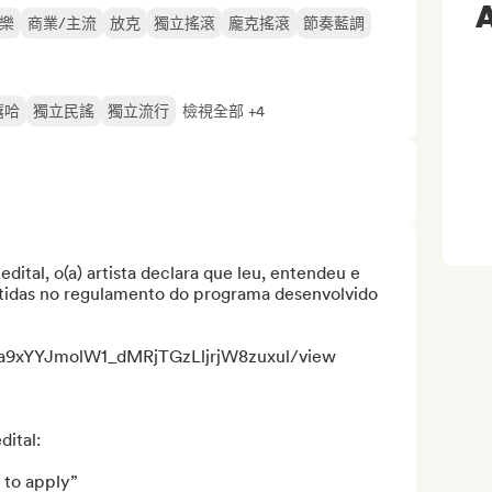
A
樂
商業/主流
放克
獨立搖滾
龐克搖滾
節奏藍調
嘻哈
獨立民謠
獨立流行
檢視全部 +4
tal, o(a) artista declara que leu, entendeu e 
tidas no regulamento do programa desenvolvido 
/1Ia9xYYJmolW1_dMRjTGzLljrjW8zuxul/view

ital:

 to apply”
