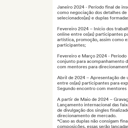
Janeiro 2024 - Período final de insc
como negociação dos detalhes de su
selecionados(as) e duplas formada
Fevereiro 2024 – Início dos trabalh
online entre os(as) participantes p
artística, promoção, assim como ex
participantes;

Fevereiro e Março 2024 - Período
conjunto para acompanhamento do p
com mentores para direcionament
Abril de 2024 – Apresentação de u
entre os(as) participantes para exp
Segundo encontro com mentores p
A partir de Maio de 2024 – Gravaç
Lançamento internacional das faixa
de divulgação dos singles finaliza
direcionamento de mercado.

*Caso as duplas não consigam finali
composições, essas serão lançadas 