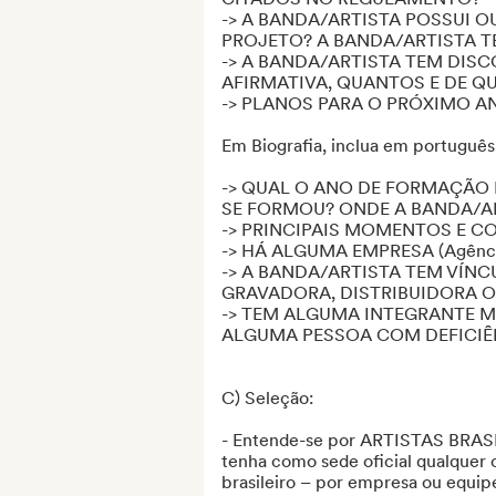
-> A BANDA/ARTISTA POSSUI O
PROJETO? A BANDA/ARTISTA 
-> A BANDA/ARTISTA TEM DIS
AFIRMATIVA, QUANTOS E DE QU
-> PLANOS PARA O PRÓXIMO AN
Em Biografia, inclua em português 
-> QUAL O ANO DE FORMAÇÃO 
SE FORMOU? ONDE A BANDA/ART
-> PRINCIPAIS MOMENTOS E CO
-> HÁ ALGUMA EMPRESA (Agência
-> A BANDA/ARTISTA TEM VÍNC
GRAVADORA, DISTRIBUIDORA O
-> TEM ALGUMA INTEGRANTE 
ALGUMA PESSOA COM DEFICIÊ
C) Seleção:

- Entende-se por ARTISTAS BRASIL
tenha como sede oficial qualquer ci
brasileiro – por empresa ou equipe 