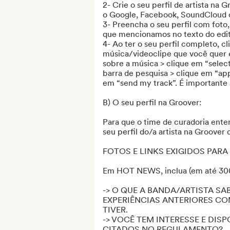
2- Crie o seu perfil de artista na
o Google, Facebook, SoundCloud o
3- Preencha o seu perfil com foto, 
que mencionamos no texto do edita
4- Ao ter o seu perfil completo, 
música/videoclipe que você quer e
sobre a música > clique em “select
barra de pesquisa > clique em “app
em “send my track”. É importante 
B) O seu perfil na Groover:

Para que o time de curadoria enten
seu perfil do/a artista na Groover 
FOTOS E LINKS EXIGIDOS PARA
Em HOT NEWS, inclua (em até 300 
-> O QUE A BANDA/ARTISTA SA
EXPERIÊNCIAS ANTERIORES COM
TIVER.

-> VOCÊ TEM INTERESSE E DIS
CITADOS NO REGULAMENTO?
