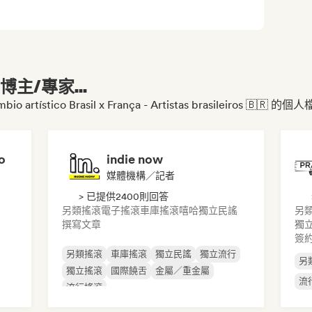
主/專家...
rtístico Brasil x França - Artistas brasileiros 🇧🇷 的個
o
indie now
媒體機構／記者
> 已提供2400則回答
另類搖滾
電子搖滾
車庫搖滾
嘻哈
獨立民謠
另
撰寫文章
獨
簽
另類搖滾
車庫搖滾
獨立民謠
獨立流行
另
獨立搖滾
國際饒舌
金屬／重金屬
流
流行搖滾