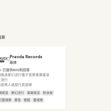
人檔案
Pravda Records
廠牌
> 已提供800則回答
類搖滾
夢幻流行
電子音樂
車庫搖滾
立流行
約音樂人或發行其音樂
類搖滾
夢幻流行
車庫搖滾
新浪潮
行靈魂樂
雷鬼
瞪鞋
靈魂樂