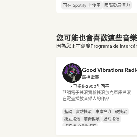
可在 Spotify 上使用
國際發展潛力
您可能也會喜歡這些音樂博
因為您正在瀏覽Programa de intercâmbio a
Good Vibrations Radi
廣播電臺
> 已提供2900則回答
藍調
電子搖滾
實驗搖滾
放克
車庫搖滾
在電臺播放音樂人的作品
藍調
實驗搖滾
車庫搖滾
硬搖滾
獨立搖滾
前衛搖滾
迷幻搖滾
搖滾樂／經典搖滾