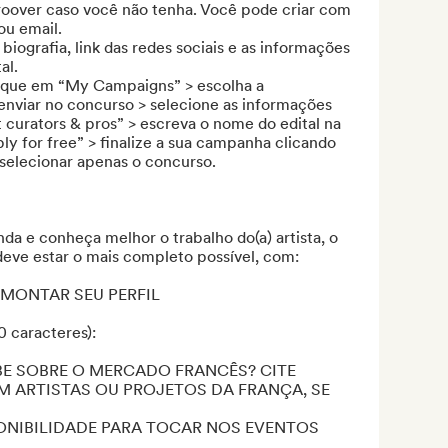
 Groover caso você não tenha. Você pode criar com 
u email.

biografia, link das redes sociais e as informações 
l.

clique em “My Campaigns” > escolha a 
nviar no concurso > selecione as informações 
 curators & pros” > escreva o nome do edital na 
ly for free” > finalize a sua campanha clicando 
selecionar apenas o concurso.

da e conheça melhor o trabalho do(a) artista, o 
deve estar o mais completo possível, com: 

 MONTAR SEU PERFIL

caracteres): 

BE SOBRE O MERCADO FRANCÊS? CITE 
 ARTISTAS OU PROJETOS DA FRANÇA, SE 
PONIBILIDADE PARA TOCAR NOS EVENTOS 