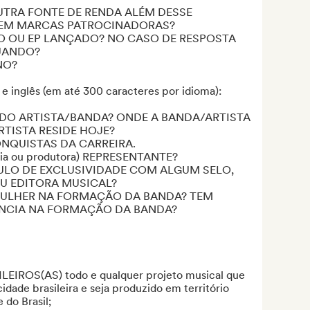
UTRA FONTE DE RENDA ALÉM DESSE 
TEM MARCAS PATROCINADORAS?

CO OU EP LANÇADO? NO CASO DE RESPOSTA 
ANDO? 

O? 

e inglês (em até 300 caracteres por idioma): 

DO ARTISTA/BANDA? ONDE A BANDA/ARTISTA 
ISTA RESIDE HOJE? 

NQUISTAS DA CARREIRA.

 ou produtora) REPRESENTANTE? 

ULO DE EXCLUSIVIDADE COM ALGUM SELO, 
U EDITORA MUSICAL?

MULHER NA FORMAÇÃO DA BANDA? TEM 
NCIA NA FORMAÇÃO DA BANDA?

EIROS(AS) todo e qualquer projeto musical que 
dade brasileira e seja produzido em território 
do Brasil;
