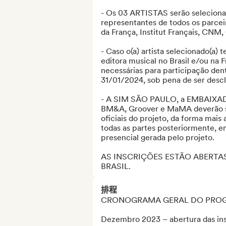
- Os 03 ARTISTAS serão seleciona
representantes de todos os parcei
da França, Institut Français, CNM
- Caso o(a) artista selecionado(a)
editora musical no Brasil e/ou na 
necessárias para participação dent
31/01/2024, sob pena de ser descla
- A SIM SÃO PAULO, a EMBAIXA
BM&A, Groover e MaMA deverão ser
oficiais do projeto, da forma mais
todas as partes posteriormente, em
presencial gerada pelo projeto.

AS INSCRIÇÕES ESTÃO ABERTAS
BRASIL.
排程
CRONOGRAMA GERAL DO PROG
Dezembro 2023 – abertura das inscr