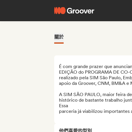
關於
É com grande prazer que anunciam
EDIÇÃO do PROGRAMA DE CO-CR
realizado pela SIM São Paulo, Emba
apoio da Groover, CNM, BM&A e M
A SIM SÃO PAULO, maior feira de n
histórico de bastante trabalho jun
Essa

parceria já viabilizou importantes
他們喜愛的型別