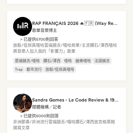
RAP FRANÇAIS 2026 🔥🇫🇷 (Way Records)
歌單音樂博主
> 已提供5700則回答
放鬆/低保真嘻哈
雲端饒舌/嘻哈
商業/主流
鑽石/澤西
嘻哈
將音樂人加入我的「影響力」歌單
雲端饒舌/嘻哈
鑽石/澤西
嘻哈
器樂嘻哈
法語饒舌
Trap
都市流行
放鬆/低保真嘻哈
Sandra Gomes - Le Code Review & 1993initiales
媒體機構／記者
> 已提供5000則回答
非洲節奏/非洲流行
雲端饒舌/嘻哈
鑽石/澤西
放克
格萊姆
撰寫文章