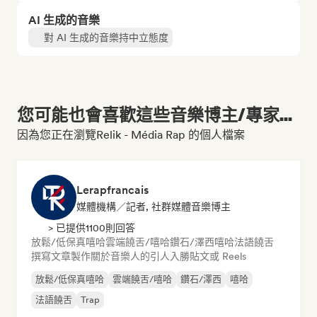
AI 生成的音樂
對 AI 生成的音樂持中立態度
您可能也會喜歡這些音樂博主/專家...
因為您正在瀏覽Relik - Média Rap 的個人檔案
Lerapfrancais
媒體機構／記者, 社群媒體音樂博主
> 已提供1100則回答
放鬆/低保真嘻哈
雲端饒舌/嘻哈
鑽石/澤西
嘻哈
法語饒舌
撰寫文章
製作關於音樂人的引人入勝貼文或 Reels
放鬆/低保真嘻哈
雲端饒舌/嘻哈
鑽石/澤西
嘻哈
法語饒舌
Trap