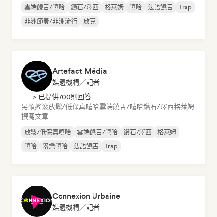
雲端饒舌/嘻哈
鑽石/澤西
格萊姆
嘻哈
法語饒舌
Trap
非洲節奏/非洲流行
放克
Artefact Média
媒體機構／記者
> 已提供700則回答
另類搖滾
放鬆/低保真嘻哈
雲端饒舌/嘻哈
鑽石/澤西
格萊姆
撰寫文章
放鬆/低保真嘻哈
雲端饒舌/嘻哈
鑽石/澤西
格萊姆
嘻哈
器樂嘻哈
法語饒舌
Trap
Connexion Urbaine
媒體機構／記者