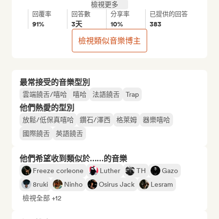
檢視更多
回覆率
回答數
分享率
已提供的回答
91%
3天
10%
383
檢視類似音樂博主
最常接受的音樂型別
雲端饒舌/嘻哈
嘻哈
法語饒舌
Trap
他們熱愛的型別
放鬆/低保真嘻哈
鑽石/澤西
格萊姆
器樂嘻哈
國際饒舌
英語饒舌
他們希望收到類似於……的音樂
Freeze corleone
Luther
TH
Gazo
8ruki
Ninho
Osirus Jack
Lesram
檢視全部 +12