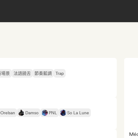
新場景
法語饒舌
節奏藍調
Trap
Orelsan
Damso
PNL
So La Lune
Médi