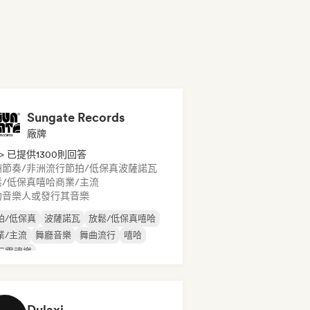
Sungate Records
廠牌
> 已提供1300則回答
洲節奏/非洲流行
節拍/低保真
波薩諾瓦
鬆/低保真嘻哈
商業/主流
約音樂人或發行其音樂
拍/低保真
波薩諾瓦
放鬆/低保真嘻哈
業/主流
舞廳音樂
舞曲流行
嘻哈
行靈魂樂
Dulaxi