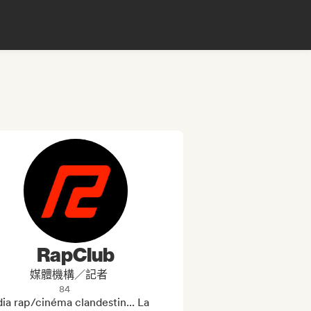
RapClub
媒體機構／記者
84
a rap/cinéma clandestin... La 