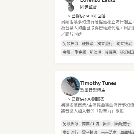
同步監督
> 已提供1600則回答
另類搖滾
夢幻流行
硬搖滾
獨立流行
獨立
為音樂人的曲目取得授權或代理，用於
／影片同步
另類搖滾
硬搖滾
獨立流行
獨立搖滾
金屬／重金屬
新浪潮
後龐克
迷幻搖
Timothy Tunes
歌單音樂博主
> 已提供300則回答
另類搖滾
商業/主流
舞曲
舞曲流行
夢幻
將音樂人加入我的「影響力」歌單
另類搖滾
商業/主流
舞曲
舞曲流行
夢幻流行
電子搖滾
未來浩室
車庫搖