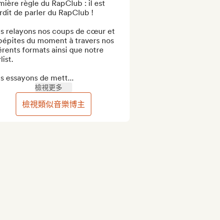
ière règle du RapClub : il est 
rdit de parler du RapClub !

s relayons nos coups de cœur et 
pépites du moment à travers nos 
érents formats ainsi que notre 
ist.

s essayons de mett...
檢視更多
檢視類似音樂博主