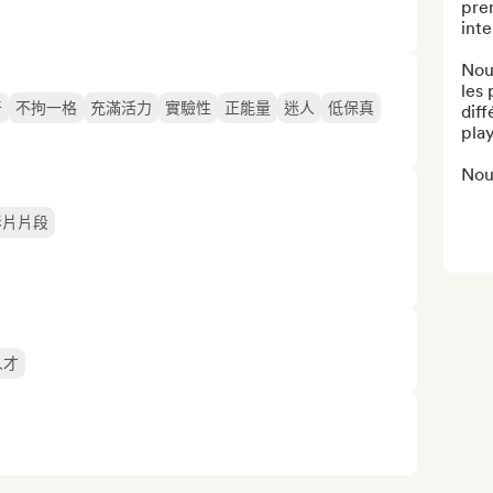
prem
inte
Nou
les 
奇
不拘一格
充滿活力
實驗性
正能量
迷人
低保真
diff
playl
Nou
影片片段
人才