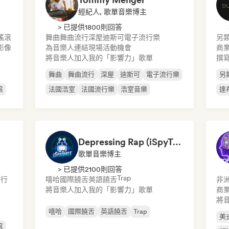
經紀人, 歌單音樂博主
> 已提供1800則回答
搖滾
舞曲
舞曲流行
深屋
迪斯可
電子流行樂
另
影像
為音樂人連結現場活動機會
商業
將音樂人加入我的「影響力」歌單
撰
舞曲
舞曲流行
深屋
迪斯可
電子流行樂
另
滾
法國浩室
法國流行樂
浩室音樂
達
Depressing Rap (iSpyTunes)
歌單音樂博主
> 已提供2100則回答
Trap
流行
嘻哈
國際饒舌
英語饒舌
非
將音樂人加入我的「影響力」歌單
商業
將
嘻哈
國際饒舌
英語饒舌
Trap
美
滾