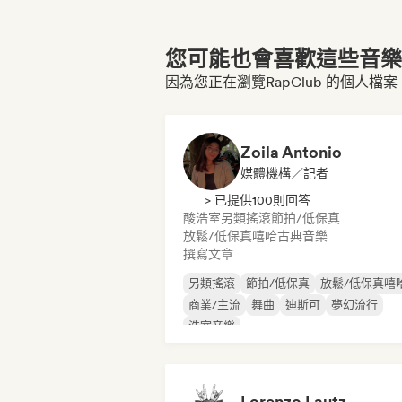
您可能也會喜歡這些音樂博
因為您正在瀏覽RapClub 的個人檔案
Zoila Antonio
媒體機構／記者
> 已提供100則回答
酸浩室
另類搖滾
節拍/低保真
放鬆/低保真嘻哈
古典音樂
撰寫文章
另類搖滾
節拍/低保真
放鬆/低保真嘻
商業/主流
舞曲
迪斯可
夢幻流行
浩室音樂
Lorenzo Lautz