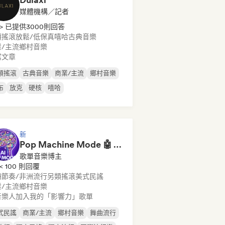
媒體機構／記者
> 已提供3000則回答
類搖滾
放鬆/低保真嘻哈
古典音樂
/主流
鄉村音樂
寫文章
類搖滾
古典音樂
商業/主流
鄉村音樂
布
放克
硬核
嘻哈
新
Pop Machine Mode 🤖 AI Music, Indie Pop & Dream Pop
歌單音樂博主
< 100 則回覆
洲節奏/非洲流行
另類搖滾
美式民謠
/主流
鄉村音樂
音樂人加入我的「影響力」歌單
式民謠
商業/主流
鄉村音樂
舞曲流行