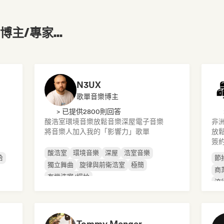
主/專家...
N3UX
歌單音樂博主
> 已提供2800則回答
酸浩室
環境音樂
放鬆音樂
深屋
電子音樂
非
將音樂人加入我的「影響力」歌單
放
簽
酸浩室
環境音樂
深屋
浩室音樂
哈
節
獨立舞曲
旋律與前衛浩室
極簡
商
有機浩室/慢拍
流
Tommy Menger