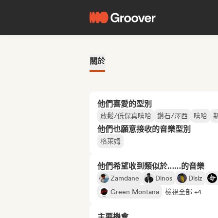
關於
他們喜愛的型別
放鬆/低保真嘻哈
鑽石/澤西
嘻哈
他們也願意接收的音樂型別
格萊姆
他們希望收到類似於……的音樂
Zamdane
Dinos
Disiz
Green Montana
檢視全部 +4
主要機會