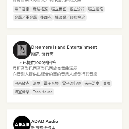
電子音樂
實驗搖滾
獨立民謠
獨立流行
獨立搖滾
金屬／重金屬
後龐克
搖滾樂／經典搖滾
Dreamers Island Entertainment
廠牌, 發行商
> 已提供1000則回答
貝斯音樂
巴西音樂
巴西放克
舞曲
深屋
向音樂人提供出版合約
簽約音樂人或發行其音樂
巴西放克
深屋
電子音樂
電子流行樂
未來浩室
嘻哈
浩室音樂
Tech House
ADAD Audio
歌單音樂博主