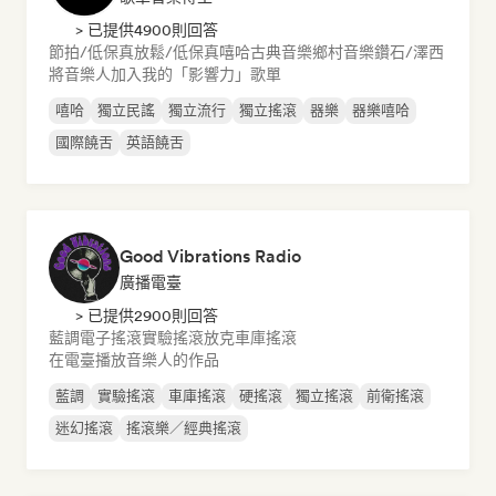
> 已提供4900則回答
節拍/低保真
放鬆/低保真嘻哈
古典音樂
鄉村音樂
鑽石/澤西
將音樂人加入我的「影響力」歌單
嘻哈
獨立民謠
獨立流行
獨立搖滾
器樂
器樂嘻哈
國際饒舌
英語饒舌
Good Vibrations Radio
廣播電臺
> 已提供2900則回答
藍調
電子搖滾
實驗搖滾
放克
車庫搖滾
在電臺播放音樂人的作品
藍調
實驗搖滾
車庫搖滾
硬搖滾
獨立搖滾
前衛搖滾
迷幻搖滾
搖滾樂／經典搖滾