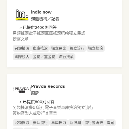
indie now
媒體機構／記者
> 已提供2400則回答
另類搖滾
電子搖滾
車庫搖滾
嘻哈
獨立民謠
撰寫文章
另類搖滾
車庫搖滾
獨立民謠
獨立流行
獨立搖滾
國際饒舌
金屬／重金屬
流行搖滾
Pravda Records
廠牌
> 已提供800則回答
另類搖滾
夢幻流行
電子音樂
車庫搖滾
獨立流行
簽約音樂人或發行其音樂
另類搖滾
夢幻流行
車庫搖滾
新浪潮
流行靈魂樂
雷鬼