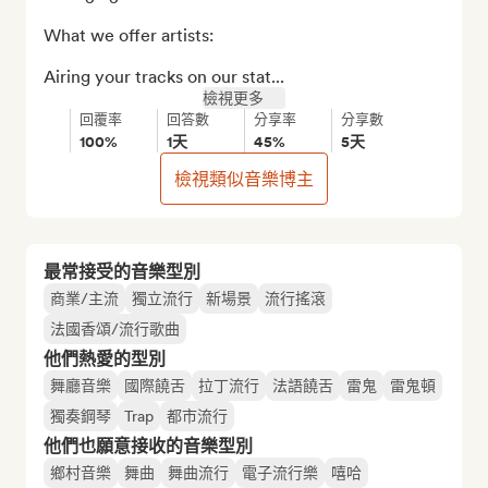
What we offer artists:

Airing your tracks on our stat...
檢視更多
回覆率
回答數
分享率
分享數
100%
1天
45%
5天
檢視類似音樂博主
最常接受的音樂型別
商業/主流
獨立流行
新場景
流行搖滾
法國香頌/流行歌曲
他們熱愛的型別
舞廳音樂
國際饒舌
拉丁流行
法語饒舌
雷鬼
雷鬼頓
獨奏鋼琴
Trap
都市流行
他們也願意接收的音樂型別
鄉村音樂
舞曲
舞曲流行
電子流行樂
嘻哈