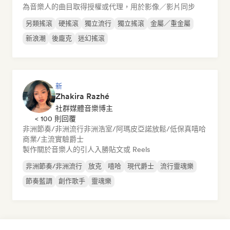
為音樂人的曲目取得授權或代理，用於影像／影片同步
另類搖滾
硬搖滾
獨立流行
獨立搖滾
金屬／重金屬
新浪潮
後龐克
迷幻搖滾
新
Zhakira Razhé
社群媒體音樂博主
< 100 則回覆
非洲節奏/非洲流行
非洲浩室/阿瑪皮亞諾
放鬆/低保真嘻哈
商業/主流
實驗爵士
製作關於音樂人的引人入勝貼文或 Reels
非洲節奏/非洲流行
放克
嘻哈
現代爵士
流行靈魂樂
節奏藍調
創作歌手
靈魂樂