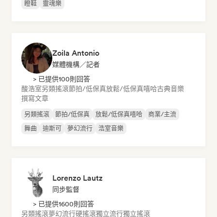
瞪鞋
靈魂樂
Zoila Antonio
媒體機構／記者
> 已提供100則回答
酸浩室
另類搖滾
節拍/低保真
放鬆/低保真嘻哈
古典音樂
撰寫文章
另類搖滾
節拍/低保真
放鬆/低保真嘻哈
商業/主流
舞曲
迪斯可
夢幻流行
浩室音樂
Lorenzo Lautz
同步監督
> 已提供1600則回答
另類搖滾
夢幻流行
硬搖滾
獨立流行
獨立搖滾