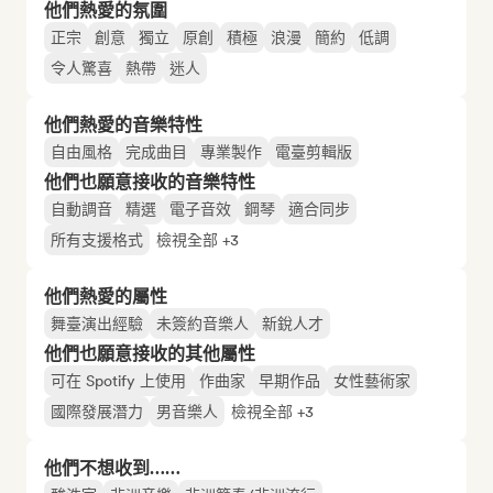
他們熱愛的氛圍
正宗
創意
獨立
原創
積極
浪漫
簡約
低調
令人驚喜
熱帶
迷人
他們熱愛的音樂特性
自由風格
完成曲目
專業製作
電臺剪輯版
他們也願意接收的音樂特性
自動調音
精選
電子音效
鋼琴
適合同步
所有支援格式
檢視全部 +3
他們熱愛的屬性
舞臺演出經驗
未簽約音樂人
新銳人才
他們也願意接收的其他屬性
可在 Spotify 上使用
作曲家
早期作品
女性藝術家
國際發展潛力
男音樂人
檢視全部 +3
他們不想收到……