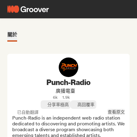
關於
Punch-Radio
廣播電臺
6k
1.9k
分享率極高
高回覆率
查看原文
已自動翻譯
Punch-Radio is an independent web radio station 
dedicated to discovering and promoting artists. We 
broadcast a diverse program showcasing both 
emerging talents and established artists.
