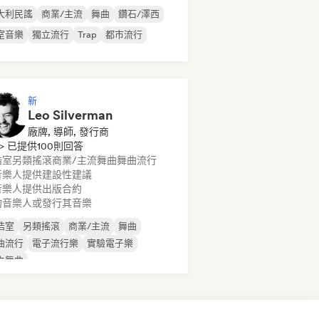
大利民謠
商業/主流
舞曲
鑽石/澤西
室音樂
獨立流行
Trap
都市流行
新
Leo Silverman
廠牌, 導師, 發行商
> 已提供100則回答
浩室
另類搖滾
商業/主流
舞曲
舞曲流行
音樂人提供建設性建議
音樂人提供出版合約
約音樂人或發行其音樂
浩室
另類搖滾
商業/主流
舞曲
曲流行
電子流行樂
實驗電子樂
立舞曲