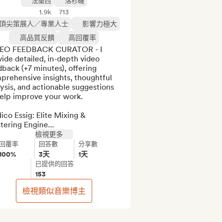
法蘭西
洛杉磯
1.9k
713
頂尖策展人／專業人士
影響力極大
高品質反饋
高回覆率
EO FEEDBACK CURATOR - I 
ide detailed, in-depth video 
back (+7 minutes), offering 
rehensive insights, thoughtful 
ysis, and actionable suggestions 
elp improve your work.

ico Essig: Elite Mixing & 
ering Engine...
檢視更多
回覆率
回答數
分享數
100%
3天
1天
已提供的回答
153
檢視類似音樂博主