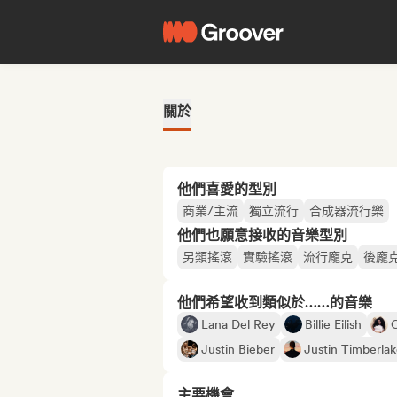
關於
他們喜愛的型別
商業/主流
獨立流行
合成器流行樂
他們也願意接收的音樂型別
另類搖滾
實驗搖滾
流行龐克
後龐
他們希望收到類似於……的音樂
Lana Del Rey
Billie Eilish
C
Justin Bieber
Justin Timberla
主要機會