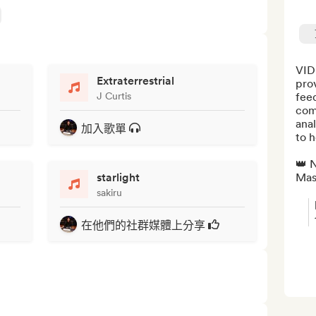
VID
Extraterrestrial
prov
J Curtis
feed
comp
anal
加入歌單
to h
👑 N
starlight
Mast
sakiru
在他們的社群媒體上分享