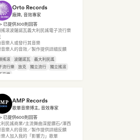
Orto Records
廠牌, 音效專家
> 已提供300則回答
類搖滾
波薩諾瓦
義大利民謠
電子流行樂
克
約音樂人或發行其音樂
對音樂人的音效／製作提供詳細反饋
類搖滾
波薩諾瓦
義大利民謠
子流行樂
放克
獨立流行
獨立搖滾
丁音樂
AMP Records
歌單音樂博主, 音效專家
> 已提供600則回答
大利民謠
商業/主流
舞曲
深屋
鑽石/澤西
對音樂人的音效／製作提供詳細反饋
音樂人加入我的「影響力」歌單