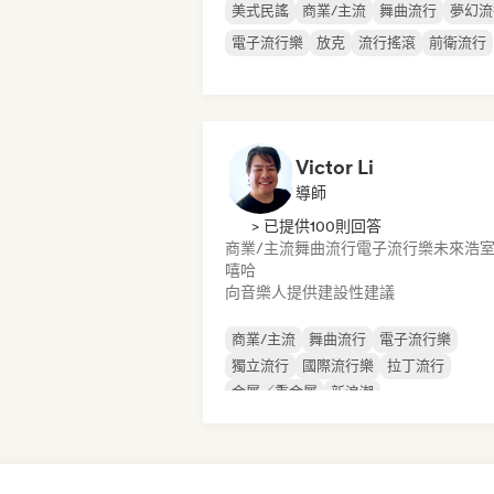
美式民謠
商業/主流
舞曲流行
夢幻流
電子流行樂
放克
流行搖滾
前衛流行
Victor Li
導師
> 已提供100則回答
商業/主流
舞曲流行
電子流行樂
未來浩
嘻哈
向音樂人提供建設性建議
商業/主流
舞曲流行
電子流行樂
獨立流行
國際流行樂
拉丁流行
金屬／重金屬
新浪潮