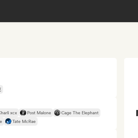
克
harli xcx
Post Malone
Cage The Elephant
ke
Tate McRae