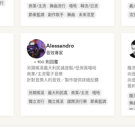
行
商業/主流
舞曲流行
嘻哈
韓流/日流
義
節奏藍調
創作歌手
舞曲
未來浩室
浩
Alessandro
音效專家
< 100 則回覆
室
另類搖滾
義大利民謠
放鬆/低保真嘻哈
酸
商業/主流
電子音樂
向
針對音樂人的音效／製作提供詳細反饋
向
簽
另類搖滾
義大利民謠
商業/主流
嘻哈
酸
獨立流行
獨立搖滾
國際流行樂
節奏藍調
舞
獨