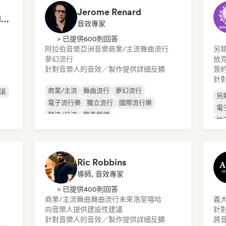
Jerome Renard
Matt L - A&R, Artist Management, Songwriter
音效專家
> 已提供600則回答
阿拉伯音樂
亞洲音樂
商業/主流
舞曲流行
另
夢幻流行
放
針對音樂人的音效／製作提供詳細反饋
簽
針
商業/主流
舞曲流行
夢幻流行
滾
另
電子流行樂
獨立流行
國際流行樂
電
韓流/日流
節奏藍調
拉
Ric Robbins
導師, 音效專家
> 已提供400則回答
可
商業/主流
舞曲
舞曲流行
未來浩室
嘻哈
義
向音樂人提供建設性建議
針
針對音樂人的音效／製作提供詳細反饋
將