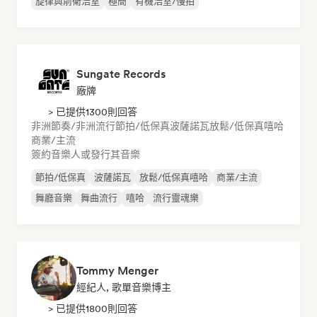
旋律與前衛浩室
極簡
有機浩室/慢拍
Sungate Records
廠牌
> 已提供1300則回答
非洲節奏/非洲流行
節拍/低保真
波薩諾瓦
放鬆/低保真嘻哈
商業/主流
簽約音樂人或發行其音樂
節拍/低保真
波薩諾瓦
放鬆/低保真嘻哈
商業/主流
舞廳音樂
舞曲流行
嘻哈
流行靈魂樂
Tommy Menger
經紀人, 歌單音樂博主
> 已提供1800則回答