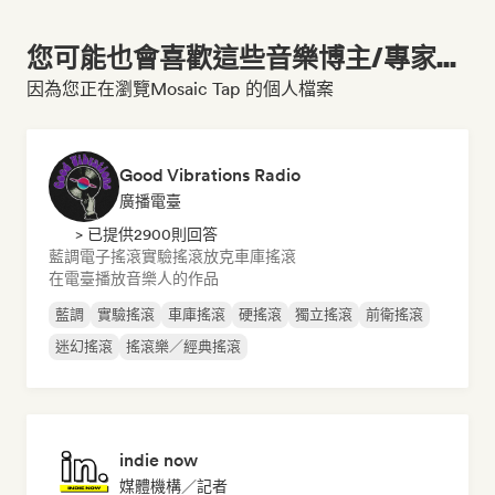
您可能也會喜歡這些音樂博主/專家...
因為您正在瀏覽Mosaic Tap 的個人檔案
Good Vibrations Radio
廣播電臺
> 已提供2900則回答
藍調
電子搖滾
實驗搖滾
放克
車庫搖滾
在電臺播放音樂人的作品
藍調
實驗搖滾
車庫搖滾
硬搖滾
獨立搖滾
前衛搖滾
迷幻搖滾
搖滾樂／經典搖滾
indie now
媒體機構／記者