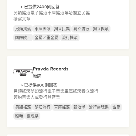
> 已提供2400則回答
另類搖滾
電子搖滾
車庫搖滾
嘻哈
獨立民謠
撰寫文章
另類搖滾
車庫搖滾
獨立民謠
獨立流行
獨立搖滾
國際饒舌
金屬／重金屬
流行搖滾
Pravda Records
廠牌
> 已提供800則回答
另類搖滾
夢幻流行
電子音樂
車庫搖滾
獨立流行
簽約音樂人或發行其音樂
另類搖滾
夢幻流行
車庫搖滾
新浪潮
流行靈魂樂
雷鬼
瞪鞋
靈魂樂