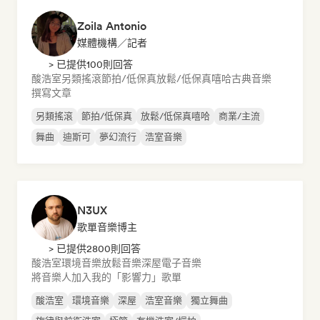
Zoila Antonio
媒體機構／記者
> 已提供100則回答
酸浩室
另類搖滾
節拍/低保真
放鬆/低保真嘻哈
古典音樂
撰寫文章
另類搖滾
節拍/低保真
放鬆/低保真嘻哈
商業/主流
舞曲
迪斯可
夢幻流行
浩室音樂
N3UX
歌單音樂博主
> 已提供2800則回答
酸浩室
環境音樂
放鬆音樂
深屋
電子音樂
將音樂人加入我的「影響力」歌單
酸浩室
環境音樂
深屋
浩室音樂
獨立舞曲