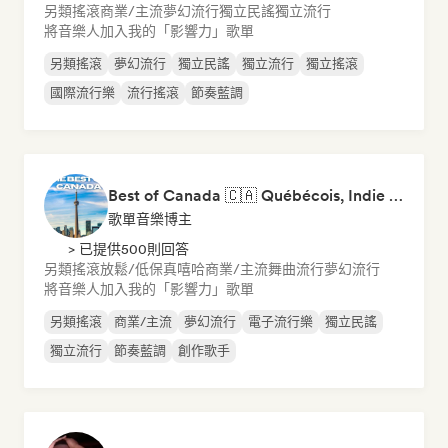
另類搖滾
商業/主流
夢幻流行
獨立民謠
獨立流行
將音樂人加入我的「影響力」歌單
另類搖滾
夢幻流行
獨立民謠
獨立流行
獨立搖滾
國際流行樂
流行搖滾
節奏藍調
Best of Canada 🇨🇦 Québécois, Indie Pop & Homegrown Anthems
歌單音樂博主
> 已提供500則回答
另類搖滾
放鬆/低保真嘻哈
商業/主流
舞曲流行
夢幻流行
將音樂人加入我的「影響力」歌單
另類搖滾
商業/主流
夢幻流行
電子流行樂
獨立民謠
獨立流行
節奏藍調
創作歌手