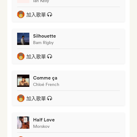
Ian Kelly
加入歌單
Silhouette
Bam Rigby
加入歌單
Comme ça
Chloé French
加入歌單
Half Love
Morskov