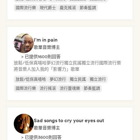
國際流行樂
現代爵士
龐克搖滾
節奏藍調
I'm in pain
歌單音樂博主
> 已提供1600則回答
放鬆/低保真嘻哈
夢幻流行
獨立民謠
獨立流行
國際流行樂
將音樂人加入我的「影響力」歌單
放鬆/低保真嘻哈
夢幻流行
獨立民謠
獨立流行
國際流行樂
流行搖滾
流行靈魂樂
節奏藍調
Sad songs to cry your eyes out
歌單音樂博主
> 已提供3600則回答