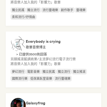
將音樂人加入我的「影響力」歌單
獨立民謠
獨立流行
流行靈魂樂
創作歌手
靈魂樂
柔和流行/抒情曲
Everybody is crying
歌單音樂博主
> 已提供3500則回答
另類搖滾
藍調
商業/主流
夢幻流行
電子流行樂
將音樂人加入我的「影響力」歌單
夢幻流行
電影音樂
獨立民謠
獨立流行
獨立搖滾
國際流行樂
低保真臥室音樂
流行靈魂樂
Galaxyfrog