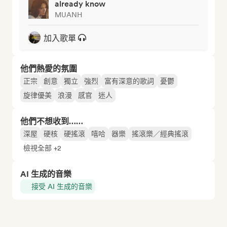
already know
MUANH
加入歌單
他們熱愛的氛圍
正宗
創意
獨立
強烈
富有深意的歌詞
憂鬱
旋律優美
浪漫
感官
迷人
他們不想收到……
深屋
硬核
硬搖滾
嘻哈
器樂
搖滾樂／經典搖滾
檢視全部 +2
AI 生成的音樂
接受 AI 生成的音樂