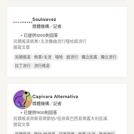
Soulwavez
媒體機構／記者
> 已提供1200則回答
另類搖滾
商業/主流
舞曲流行
嘻哈
超流行
撰寫文章
另類搖滾
商業/主流
嘻哈
超流行
獨立民謠
獨立流行
拉丁流行
流行搖滾
Capivara Alternativa
媒體機構／記者
> 已提供1100則回答
另類搖滾
貝斯音樂
節拍/低保真
巴西音樂
義大利民謠
撰寫文章