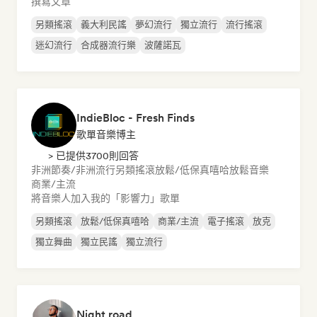
撰寫文章
另類搖滾
義大利民謠
夢幻流行
獨立流行
流行搖滾
迷幻流行
合成器流行樂
波薩諾瓦
IndieBloc - Fresh Finds
歌單音樂博主
> 已提供3700則回答
非洲節奏/非洲流行
另類搖滾
放鬆/低保真嘻哈
放鬆音樂
商業/主流
將音樂人加入我的「影響力」歌單
另類搖滾
放鬆/低保真嘻哈
商業/主流
電子搖滾
放克
獨立舞曲
獨立民謠
獨立流行
Night road