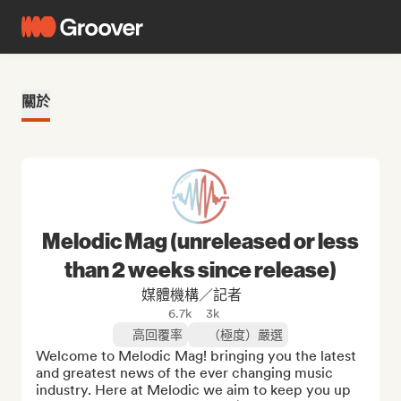
關於
Melodic Mag (unreleased or less
than 2 weeks since release)
媒體機構／記者
6.7k
3k
高回覆率
（極度）嚴選
Welcome to Melodic Mag! bringing you the latest 
and greatest news of the ever changing music 
industry. Here at Melodic we aim to keep you up 