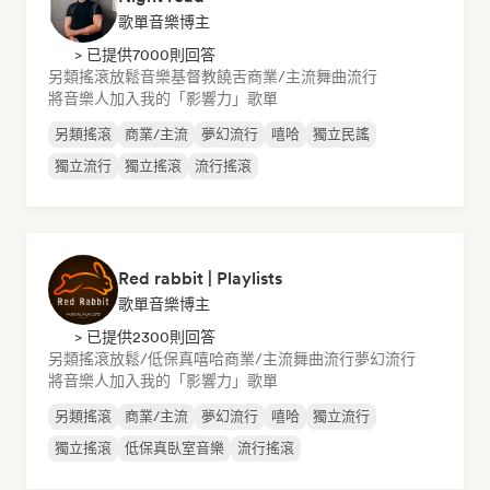
歌單音樂博主
> 已提供7000則回答
另類搖滾
放鬆音樂
基督教饒舌
商業/主流
舞曲流行
將音樂人加入我的「影響力」歌單
另類搖滾
商業/主流
夢幻流行
嘻哈
獨立民謠
獨立流行
獨立搖滾
流行搖滾
Red rabbit | Playlists
歌單音樂博主
> 已提供2300則回答
另類搖滾
放鬆/低保真嘻哈
商業/主流
舞曲流行
夢幻流行
將音樂人加入我的「影響力」歌單
另類搖滾
商業/主流
夢幻流行
嘻哈
獨立流行
獨立搖滾
低保真臥室音樂
流行搖滾