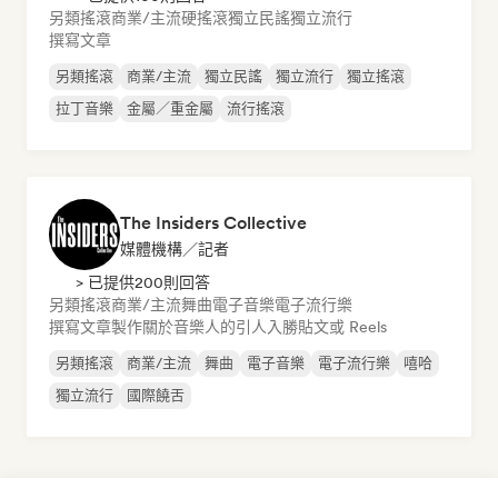
另類搖滾
商業/主流
硬搖滾
獨立民謠
獨立流行
撰寫文章
另類搖滾
商業/主流
獨立民謠
獨立流行
獨立搖滾
拉丁音樂
金屬／重金屬
流行搖滾
The Insiders Collective
媒體機構／記者
> 已提供200則回答
另類搖滾
商業/主流
舞曲
電子音樂
電子流行樂
撰寫文章
製作關於音樂人的引人入勝貼文或 Reels
另類搖滾
商業/主流
舞曲
電子音樂
電子流行樂
嘻哈
獨立流行
國際饒舌