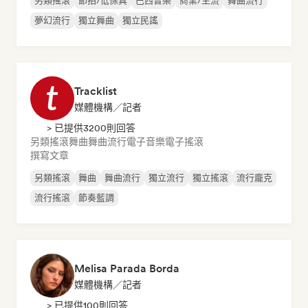
另類搖滾
節拍/低保真
巴西音樂
商業/主流
舞曲流行
夢幻流行
獨立舞曲
獨立民謠
Tracklist
媒體機構／記者
> 已提供3200則回答
另類搖滾
舞曲
舞曲流行
電子音樂
電子搖滾
撰寫文章
另類搖滾
舞曲
舞曲流行
獨立流行
獨立搖滾
流行龐克
流行搖滾
節奏藍調
Melisa Parada Borda
媒體機構／記者
> 已提供100則回答