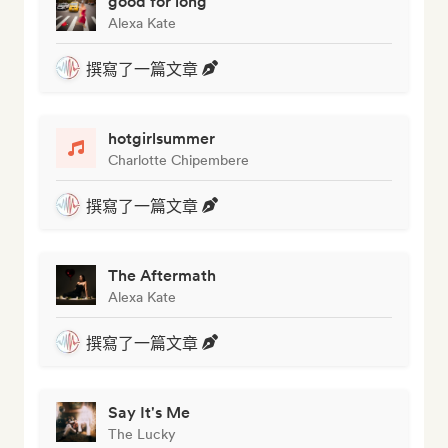
good for long
Alexa Kate
撰寫了一篇文章
hotgirlsummer
Charlotte Chipembere
撰寫了一篇文章
The Aftermath
Alexa Kate
撰寫了一篇文章
Say It's Me
The Lucky