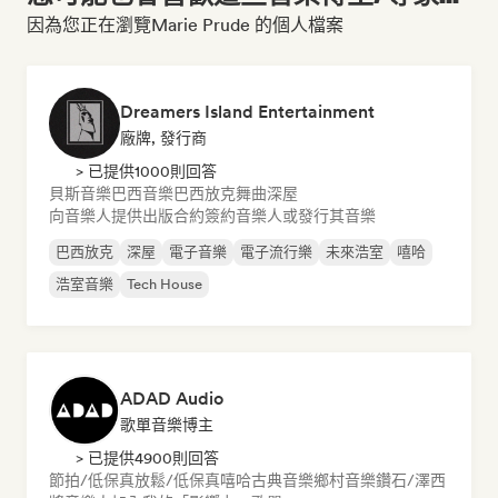
因為您正在瀏覽Marie Prude 的個人檔案
Dreamers Island Entertainment
廠牌, 發行商
> 已提供1000則回答
貝斯音樂
巴西音樂
巴西放克
舞曲
深屋
向音樂人提供出版合約
簽約音樂人或發行其音樂
巴西放克
深屋
電子音樂
電子流行樂
未來浩室
嘻哈
浩室音樂
Tech House
ADAD Audio
歌單音樂博主
> 已提供4900則回答
節拍/低保真
放鬆/低保真嘻哈
古典音樂
鄉村音樂
鑽石/澤西