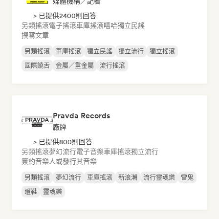
媒體機構／記者
> 已提供2400則回答
另類搖滾
電子搖滾
車庫搖滾
嘻哈
獨立民謠
撰寫文章
另類搖滾
車庫搖滾
獨立民謠
獨立流行
獨立搖滾
國際饒舌
金屬／重金屬
流行搖滾
Pravda Records
廠牌
> 已提供800則回答
另類搖滾
夢幻流行
電子音樂
車庫搖滾
獨立流行
簽約音樂人或發行其音樂
另類搖滾
夢幻流行
車庫搖滾
新浪潮
流行靈魂樂
雷鬼
瞪鞋
靈魂樂