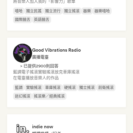
將音樂人加入我的「影響力」歌單
嘻哈
獨立民謠
獨立流行
獨立搖滾
器樂
器樂嘻哈
國際饒舌
英語饒舌
Good Vibrations Radio
廣播電臺
> 已提供2900則回答
藍調
電子搖滾
實驗搖滾
放克
車庫搖滾
在電臺播放音樂人的作品
藍調
實驗搖滾
車庫搖滾
硬搖滾
獨立搖滾
前衛搖滾
迷幻搖滾
搖滾樂／經典搖滾
indie now