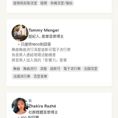
旋律與前衛浩室
極簡
有機浩室/慢拍
Tommy Menger
經紀人, 歌單音樂博主
> 已提供1800則回答
舞曲
舞曲流行
深屋
迪斯可
電子流行樂
為音樂人連結現場活動機會
將音樂人加入我的「影響力」歌單
舞曲
舞曲流行
深屋
迪斯可
電子流行樂
法國浩室
法國流行樂
浩室音樂
新
Zhakira Razhé
社群媒體音樂博主
< 100 則回覆