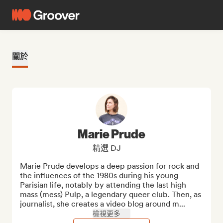
關於
Marie Prude
精選 DJ
Marie Prude develops a deep passion for rock and 
the influences of the 1980s during his young 
Parisian life, notably by attending the last high 
mass (mess) Pulp, a legendary queer club. Then, as 
journalist, she creates a video blog around m...
檢視更多