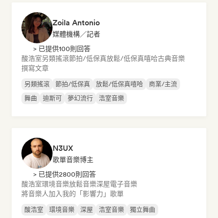
Zoila Antonio
媒體機構／記者
> 已提供100則回答
酸浩室
另類搖滾
節拍/低保真
放鬆/低保真嘻哈
古典音樂
撰寫文章
另類搖滾
節拍/低保真
放鬆/低保真嘻哈
商業/主流
舞曲
迪斯可
夢幻流行
浩室音樂
N3UX
歌單音樂博主
> 已提供2800則回答
酸浩室
環境音樂
放鬆音樂
深屋
電子音樂
將音樂人加入我的「影響力」歌單
酸浩室
環境音樂
深屋
浩室音樂
獨立舞曲