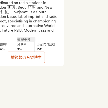
icated on radio stations in 
don 🇬🇧 , Seoul 🇰🇷 and New 
 🇺🇸 - lowjamz* is a South 
on based label imprint and radio 
ect, specialising in championing 
scovered and alternative World 
, Future R&B, Modern Jazz and 
檢視更多
回覆率
分享率
已提供的回答
94%
5%
107
檢視類似音樂博主