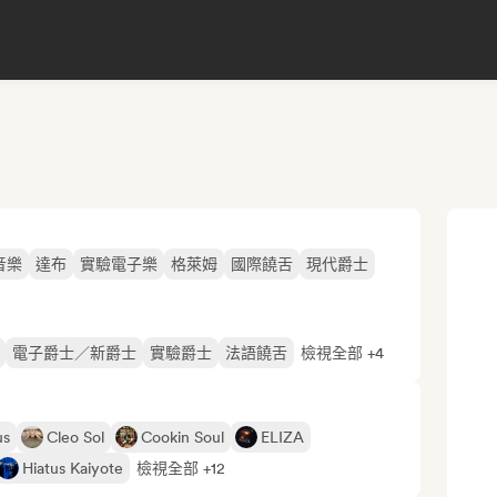
音樂
達布
實驗電子樂
格萊姆
國際饒舌
現代爵士
電子爵士／新爵士
實驗爵士
法語饒舌
檢視全部 +4
us
Cleo Sol
Cookin Soul
ELIZA
Hiatus Kaiyote
檢視全部 +12