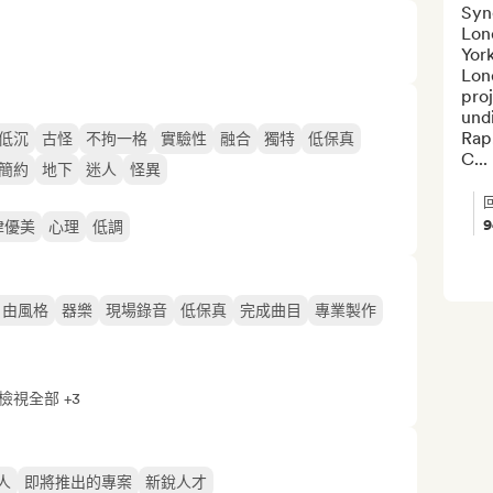
Synd
Lon
York
Lond
proj
undi
Rap
低沉
古怪
不拘一格
實驗性
融合
獨特
低保真
C...
簡約
地下
迷人
怪異
律優美
心理
低調
自由風格
器樂
現場錄音
低保真
完成曲目
專業製作
檢視全部 +3
人
即將推出的專案
新銳人才