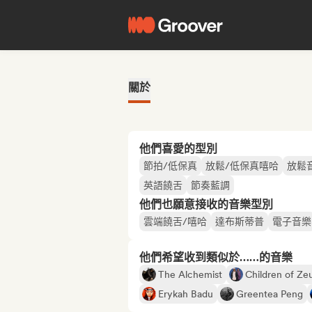
關於
他們喜愛的型別
節拍/低保真
放鬆/低保真嘻哈
放鬆
英語饒舌
節奏藍調
他們也願意接收的音樂型別
雲端饒舌/嘻哈
達布斯蒂普
電子音樂
他們希望收到類似於……的音樂
The Alchemist
Children of Ze
Erykah Badu
Greentea Peng