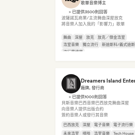
歌單音樂博主
> 已提供3500則回答
波薩諾瓦
商業/主流
舞曲
深屋
放克
將音樂人加入我的「影響力」歌單
舞曲
深屋
放克
放克／傑金浩室
浩室音樂
獨立流行
新迪斯科/義式迪
流行靈魂樂
廠牌, 發行商
> 已提供1000則回答
貝斯音樂
巴西音樂
巴西放克
舞曲
深屋
向音樂人提供出版合約
簽約音樂人或發行其音樂
巴西放克
深屋
電子音樂
電子流行樂
未來浩室
嘻哈
浩室音樂
Tech House