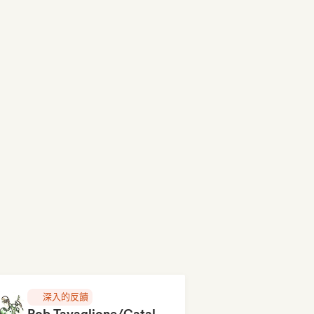
深入的反饋
Rob Tavaglione/Catalyst Recording