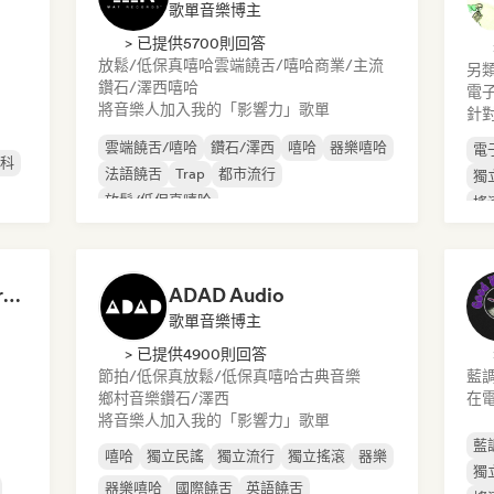
歌單音樂博主
> 已提供5700則回答
放鬆/低保真嘻哈
雲端饒舌/嘻哈
商業/主流
另
鑽石/澤西
嘻哈
電
將音樂人加入我的「影響力」歌單
針
雲端饒舌/嘻哈
鑽石/澤西
嘻哈
器樂嘻哈
電
斯科
法語饒舌
Trap
都市流行
獨
放鬆/低保真嘻哈
搖
Dreamers Island Entertainment
ADAD Audio
歌單音樂博主
> 已提供4900則回答
節拍/低保真
放鬆/低保真嘻哈
古典音樂
藍
鄉村音樂
鑽石/澤西
在
將音樂人加入我的「影響力」歌單
藍
嘻哈
獨立民謠
獨立流行
獨立搖滾
器樂
獨
器樂嘻哈
國際饒舌
英語饒舌