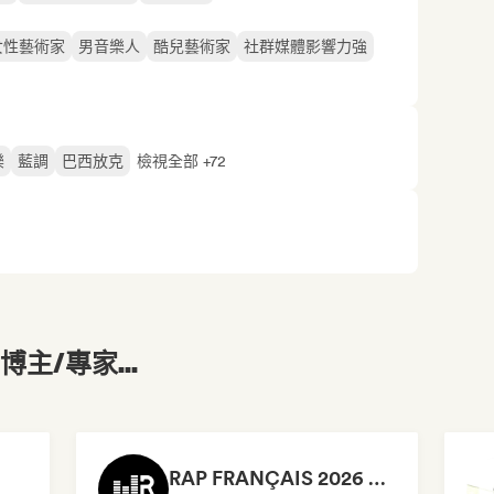
女性藝術家
男音樂人
酷兒藝術家
社群媒體影響力強
樂
藍調
巴西放克
檢視全部 +72
主/專家...
RAP FRANÇAIS 2026 🔥🇫🇷 (Way Records)