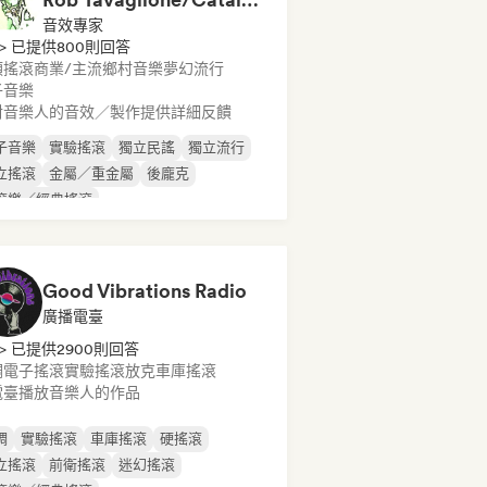
音效專家
> 已提供800則回答
類搖滾
商業/主流
鄉村音樂
夢幻流行
子音樂
對音樂人的音效／製作提供詳細反饋
子音樂
實驗搖滾
獨立民謠
獨立流行
立搖滾
金屬／重金屬
後龐克
滾樂／經典搖滾
Good Vibrations Radio
廣播電臺
> 已提供2900則回答
調
電子搖滾
實驗搖滾
放克
車庫搖滾
電臺播放音樂人的作品
調
實驗搖滾
車庫搖滾
硬搖滾
立搖滾
前衛搖滾
迷幻搖滾