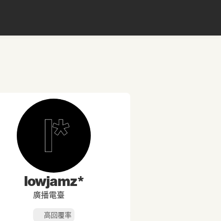
lowjamz*
廣播電臺
高回覆率