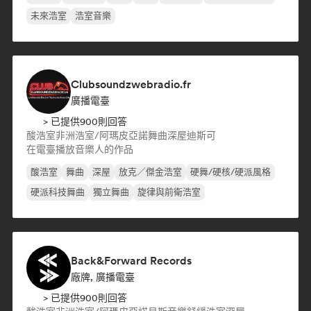
未來浩室
浩室音樂
Clubsoundzwebradio.fr
廣播電臺
> 已提供900則回答
酸浩室
非洲浩室/阿瑪皮亞諾
舞曲
深屋
迪斯可
在電臺播放音樂人的作品
酸浩室
舞曲
深屋
放克／傑金浩室
硬舞/硬核/硬派風格
硬派科技舞曲
獨立舞曲
旋律與前衛浩室
Back&Forward Records
廠牌, 廣播電臺
> 已提供900則回答