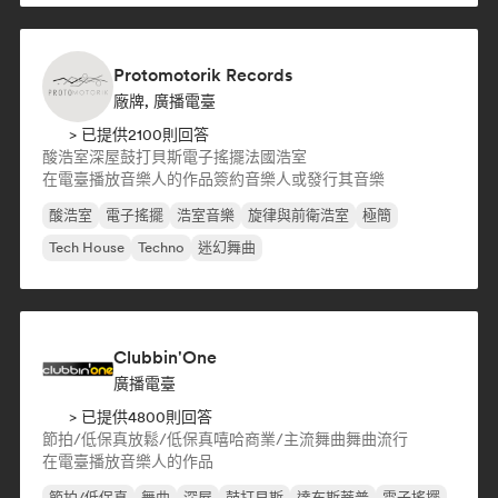
Protomotorik Records
廠牌, 廣播電臺
> 已提供2100則回答
酸浩室
深屋
鼓打貝斯
電子搖擺
法國浩室
在電臺播放音樂人的作品
簽約音樂人或發行其音樂
酸浩室
電子搖擺
浩室音樂
旋律與前衛浩室
極簡
Tech House
Techno
迷幻舞曲
Clubbin'One
廣播電臺
> 已提供4800則回答
節拍/低保真
放鬆/低保真嘻哈
商業/主流
舞曲
舞曲流行
在電臺播放音樂人的作品
節拍/低保真
舞曲
深屋
鼓打貝斯
達布斯蒂普
電子搖擺