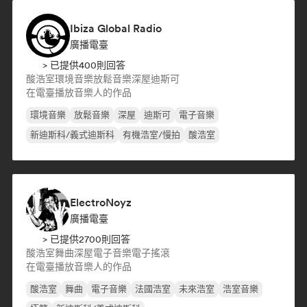
Ibiza Global Radio
廣播電臺
> 已提供400則回答
酸浩室
環境音樂
放鬆音樂
深屋
迪斯可
在電臺播放音樂人的作品
環境音樂
放鬆音樂
深屋
迪斯可
電子音樂
新迪斯科/義式迪斯科
有機浩室/慢拍
酸浩室
ElectroNoyz
廣播電臺
> 已提供2700則回答
酸浩室
舞曲
深屋
電子音樂
電子搖滾
在電臺播放音樂人的作品
酸浩室
舞曲
電子音樂
法國浩室
未來浩室
浩室音樂