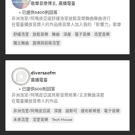
歌單音樂博主, 廣播電臺
> 已提供5400則回答
非洲浩室/阿瑪皮亞諾
舒緩浩室
放鬆音樂
舞曲
舞曲流行
在電臺播放音樂人的作品
將音樂人加入我的「影響力」歌單
舒緩浩室
放鬆音樂
舞曲
深屋
電子音樂
浩室音樂
獨立舞曲
旋律與前衛浩室
diversaofm
廣播電臺
> 已提供500則回答
非洲浩室/阿瑪皮亞諾
貝斯音樂
商業/主流
舞曲
深屋
在電臺播放音樂人的作品
非洲浩室/阿瑪皮亞諾
深屋
迪斯可
達布斯蒂普
電子音樂
未來浩室
浩室音樂
Tech House