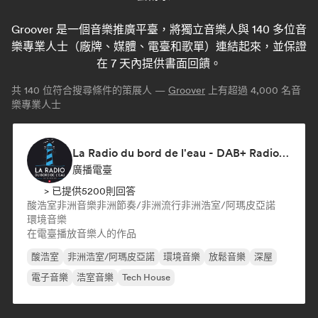
Groover 是一個音樂推廣平臺，將獨立音樂人與 140 多位音
樂專業人士（廠牌、媒體、電臺和歌單）連結起來，並保證
在 7 天內提供書面回饋。
共
140
位符合搜尋條件的策展人 —
Groover
上有超過 4,000 名音
樂專業人士
La Radio du bord de l'eau - DAB+ Radio Station (Switzerland)
廣播電臺
> 已提供5200則回答
酸浩室
非洲音樂
非洲節奏/非洲流行
非洲浩室/阿瑪皮亞諾
環境音樂
在電臺播放音樂人的作品
酸浩室
非洲浩室/阿瑪皮亞諾
環境音樂
放鬆音樂
深屋
電子音樂
浩室音樂
Tech House