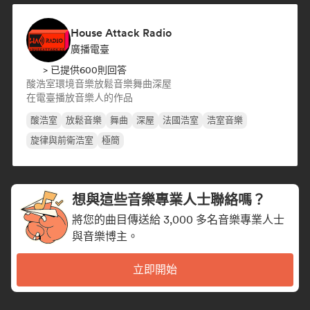
House Attack Radio
廣播電臺
> 已提供600則回答
酸浩室
環境音樂
放鬆音樂
舞曲
深屋
在電臺播放音樂人的作品
酸浩室
放鬆音樂
舞曲
深屋
法國浩室
浩室音樂
旋律與前衛浩室
極簡
想與這些音樂專業人士聯絡嗎？
將您的曲目傳送給 3,000 多名音樂專業人士
與音樂博主。
立即開始