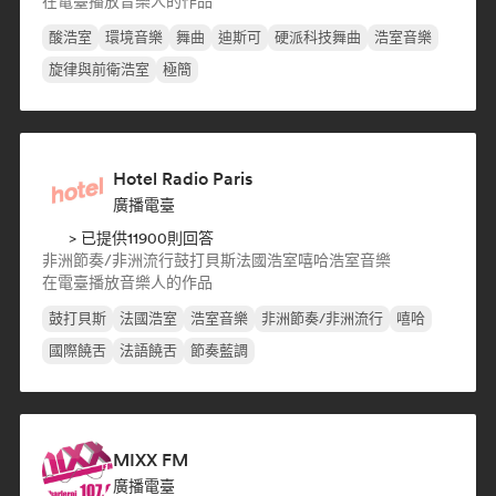
在電臺播放音樂人的作品
酸浩室
環境音樂
舞曲
迪斯可
硬派科技舞曲
浩室音樂
旋律與前衛浩室
極簡
Hotel Radio Paris
廣播電臺
> 已提供11900則回答
非洲節奏/非洲流行
鼓打貝斯
法國浩室
嘻哈
浩室音樂
在電臺播放音樂人的作品
鼓打貝斯
法國浩室
浩室音樂
非洲節奏/非洲流行
嘻哈
國際饒舌
法語饒舌
節奏藍調
MIXX FM
廣播電臺