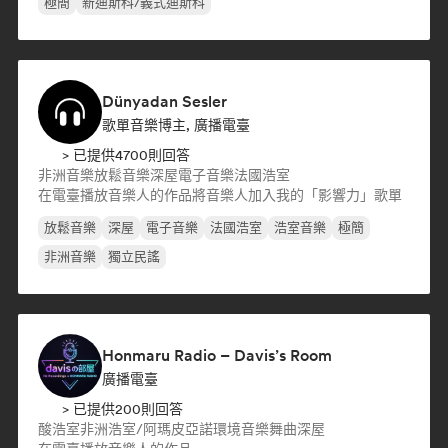
極簡
新迪斯科/義式迪斯科
Dünyadan Sesler
歌單音樂博主, 廣播電臺
> 已提供4700則回答
非洲音樂
放鬆音樂
深屋
電子音樂
法國浩室
在電臺播放音樂人的作品
將音樂人加入我的「影響力」歌單
放鬆音樂
深屋
電子音樂
法國浩室
浩室音樂
極簡
非洲音樂
獨立民謠
Honmaru Radio – Davis’s Room
廣播電臺
> 已提供200則回答
酸浩室
非洲浩室/阿瑪皮亞諾
環境音樂
舞曲
深屋