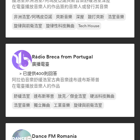
酸浩室
非洲浩室/阿瑪皮亞諾
貝斯音樂
舒緩浩室
深屋
在電臺播放音樂人的作品
簽約音樂人或發行其音樂
非洲浩室/阿瑪皮亞諾
貝斯音樂
深屋
鼓打貝斯
浩室音樂
旋律與前衛浩室
旋律性科技舞曲
Tech House
Rádio Breca from Portugal
廣播電臺
> 已提供400則回答
阿拉伯音樂
舒緩浩室
古典音樂
達布
達布斯蒂普
在電臺播放音樂人的作品
舒緩浩室
達布斯蒂普
放克／傑金浩室
硬派科技舞曲
浩室音樂
獨立舞曲
工業音樂
旋律與前衛浩室
Dance FM Romania