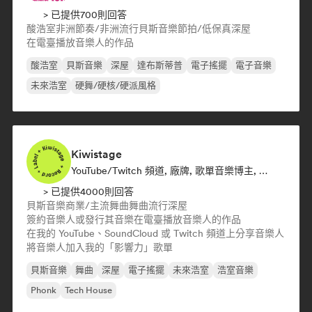
> 已提供700則回答
酸浩室
非洲節奏/非洲流行
貝斯音樂
節拍/低保真
深屋
在電臺播放音樂人的作品
酸浩室
貝斯音樂
深屋
達布斯蒂普
電子搖擺
電子音樂
未來浩室
硬舞/硬核/硬派風格
Kiwistage
YouTube/Twitch 頻道, 廠牌, 歌單音樂博主, 廣播電臺
> 已提供4000則回答
貝斯音樂
商業/主流
舞曲
舞曲流行
深屋
簽約音樂人或發行其音樂
在電臺播放音樂人的作品
在我的 YouTube、SoundCloud 或 Twitch 頻道上分享音樂人
將音樂人加入我的「影響力」歌單
貝斯音樂
舞曲
深屋
電子搖擺
未來浩室
浩室音樂
Phonk
Tech House