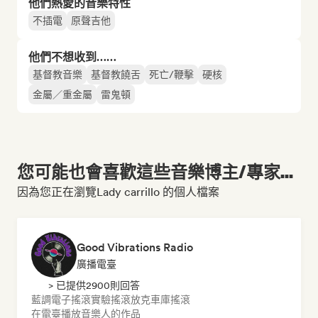
他們熱愛的音樂特性
不插電
原聲吉他
他們不想收到……
基督教音樂
基督教饒舌
死亡/鞭擊
硬核
金屬／重金屬
雷鬼頓
您可能也會喜歡這些音樂博主/專家...
因為您正在瀏覽Lady carrillo 的個人檔案
Good Vibrations Radio
廣播電臺
> 已提供2900則回答
藍調
電子搖滾
實驗搖滾
放克
車庫搖滾
在電臺播放音樂人的作品