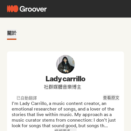
關於
Lady carrillo
社群媒體音樂博主
查看原文
已自動翻譯
I'm Lady Carrillo, a music content creator, an 
emotional researcher of songs, and a lover of the 
stories that live within music. My approach as a 
music curator stems from connection: I don't just 
look for songs that sound good, but songs th...