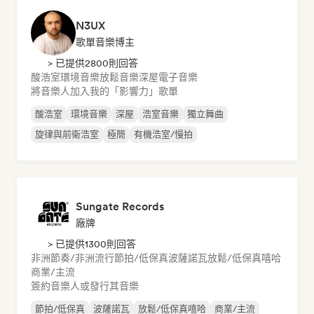
N3UX
歌單音樂博主
> 已提供2800則回答
酸浩室
環境音樂
放鬆音樂
深屋
電子音樂
將音樂人加入我的「影響力」歌單
酸浩室
環境音樂
深屋
浩室音樂
獨立舞曲
旋律與前衛浩室
極簡
有機浩室/慢拍
Sungate Records
廠牌
> 已提供1300則回答
非洲節奏/非洲流行
節拍/低保真
波薩諾瓦
放鬆/低保真嘻哈
商業/主流
簽約音樂人或發行其音樂
節拍/低保真
波薩諾瓦
放鬆/低保真嘻哈
商業/主流