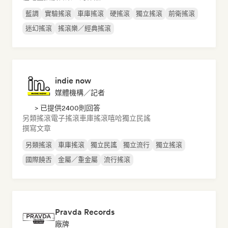
藍調
實驗搖滾
車庫搖滾
硬搖滾
獨立搖滾
前衛搖滾
迷幻搖滾
搖滾樂／經典搖滾
indie now
媒體機構／記者
> 已提供2400則回答
另類搖滾
電子搖滾
車庫搖滾
嘻哈
獨立民謠
撰寫文章
另類搖滾
車庫搖滾
獨立民謠
獨立流行
獨立搖滾
國際饒舌
金屬／重金屬
流行搖滾
Pravda Records
廠牌