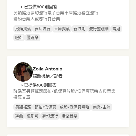
> 已提供800則回答
另類搖滾
夢幻流行
電子音樂
車庫搖滾
獨立流行
簽約音樂人或發行其音樂
另類搖滾
夢幻流行
車庫搖滾
新浪潮
流行靈魂樂
雷鬼
瞪鞋
靈魂樂
Zoila Antonio
媒體機構／記者
> 已提供100則回答
酸浩室
另類搖滾
節拍/低保真
放鬆/低保真嘻哈
古典音樂
撰寫文章
另類搖滾
節拍/低保真
放鬆/低保真嘻哈
商業/主流
舞曲
迪斯可
夢幻流行
浩室音樂