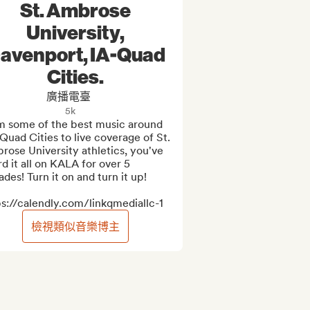
St. Ambrose
University,
avenport, IA-Quad
Cities.
廣播電臺
5k
m some of the best music around 
Quad Cities to live coverage of St. 
ose University athletics, you've 
d it all on KALA for over 5 
des! Turn it on and turn it up!

ps://calendly.com/linkqmediallc-1
檢視類似音樂博主