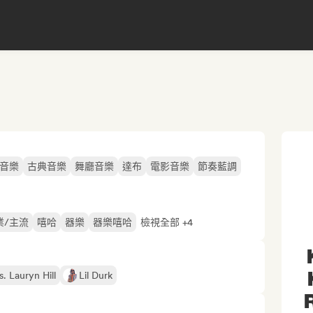
音樂
古典音樂
舞廳音樂
達布
電影音樂
節奏藍調
業/主流
嘻哈
器樂
器樂嘻哈
檢視全部 +4
. Lauryn Hill
Lil Durk