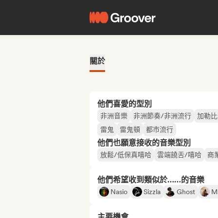
關於
他們喜愛的型別
非洲音樂
非洲節奏/非洲流行
加勒比
雷鬼
雷鬼頓
都市流行
他們也願意接收的音樂型別
放鬆/低保真嘻哈
雲端饒舌/嘻哈
商
他們希望收到類似於……的音樂
Nasio
Sizzla
Ghost
Ms
主要機會