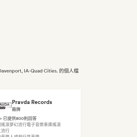
Davenport, IA-Quad Cities. 的個人檔
Pravda Records
廠牌
> 已提供800則回答
類搖滾
夢幻流行
電子音樂
車庫搖滾
立流行
約音樂人或發行其音樂