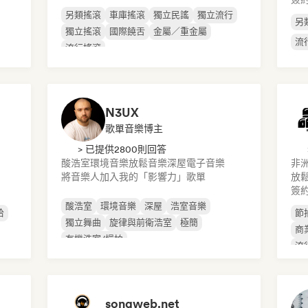
另類搖滾
車庫搖滾
獨立民謠
獨立流行
另
獨立搖滾
國際饒舌
金屬／重金屬
流
流行搖滾
N3UX
歌單音樂博主
> 已提供2800則回答
酸浩室
環境音樂
放鬆音樂
深屋
電子音樂
非
將音樂人加入我的「影響力」歌單
放
簽
酸浩室
環境音樂
深屋
浩室音樂
哈
節
獨立舞曲
旋律與前衛浩室
極簡
商
有機浩室/慢拍
流
songweb.net