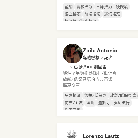
藍調
實驗搖滾
車庫搖滾
硬搖滾
獨立搖滾
前衛搖滾
迷幻搖滾
搖滾樂／經典搖滾
Zoila Antonio
媒體機構／記者
> 已提供100則回答
酸浩室
另類搖滾
節拍/低保真
放鬆/低保真嘻哈
古典音樂
撰寫文章
另類搖滾
節拍/低保真
放鬆/低保真嘻
商業/主流
舞曲
迪斯可
夢幻流行
浩室音樂
Lorenzo Lautz