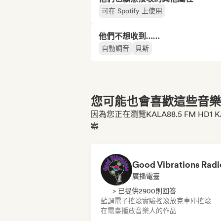
可在 Spotify 上使用
他們不想收到……
自動調音
貝斯
您可能也會喜歡這些音樂博
因為您正在瀏覽KALA88.5 FM HD1 KALA is 
案
Good Vibrations Radi
廣播電臺
> 已提供2900則回答
藍調
電子搖滾
實驗搖滾
放克
車庫搖滾
在電臺播放音樂人的作品