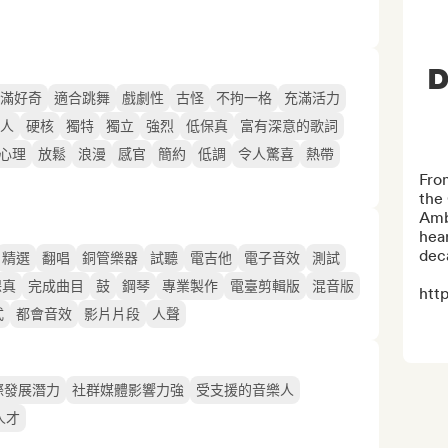
D
滿好奇
適合跳舞
戲劇性
古怪
不拘一格
充滿活力
人
硬核
獨特
獨立
強烈
低保真
富有深意的歌詞
心理
放鬆
浪漫
感官
簡約
低調
令人驚喜
熱帶
Fro
the 
Ambr
hear
deca
精選
翻唱
銅管樂器
試聽
電吉他
電子音效
測試
保真
完成曲目
鼓
鋼琴
專業製作
電臺剪輯版
混音版
htt
式
都會音效
影片片段
人聲
際發展潛力
社群媒體影響力強
受支援的音樂人
人才