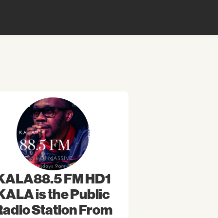
KALA88.5 FM HD1
KALA is the Public
Radio Station From