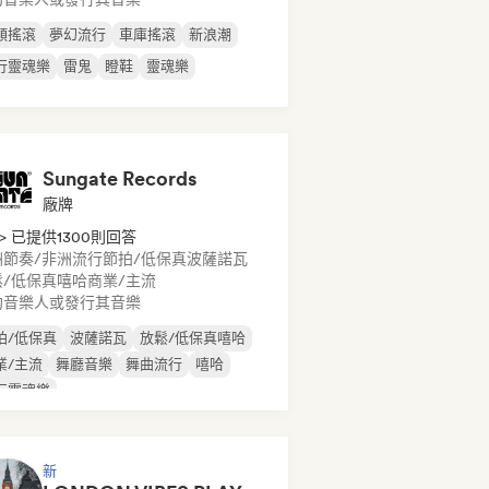
類搖滾
夢幻流行
車庫搖滾
新浪潮
行靈魂樂
雷鬼
瞪鞋
靈魂樂
Sungate Records
廠牌
> 已提供1300則回答
洲節奏/非洲流行
節拍/低保真
波薩諾瓦
鬆/低保真嘻哈
商業/主流
約音樂人或發行其音樂
拍/低保真
波薩諾瓦
放鬆/低保真嘻哈
業/主流
舞廳音樂
舞曲流行
嘻哈
行靈魂樂
新