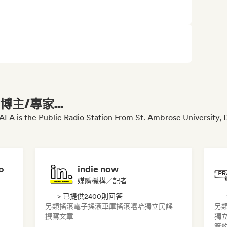
主/專家...
the Public Radio Station From St. Ambrose University, 
o
indie now
媒體機構／記者
> 已提供2400則回答
另類搖滾
電子搖滾
車庫搖滾
嘻哈
獨立民謠
另
撰寫文章
獨
簽