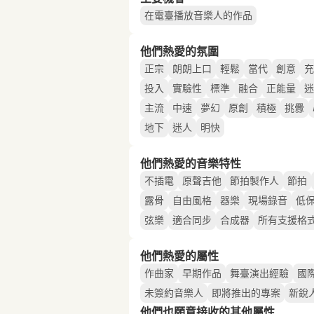
在電臺播放音樂人的作品
他們熱愛的氛圍
正宗
朗朗上口
輕鬆
當代
創意
充
投入
實驗性
標準
融合
正能量
迷
主流
中速
夢幻
原創
積極
挑釁
地下
迷人
明快
他們熱愛的音樂特性
不插電
原聲吉他
節拍製作人
節拍
露骨
自由風格
器樂
現場錄音
低
弦樂
適合同步
合成器
所有支援格
他們熱愛的屬性
作曲家
早期作品
舞臺演出經驗
國
未簽約音樂人
即將推出的專案
新銳
他們也願意接收的其他屬性