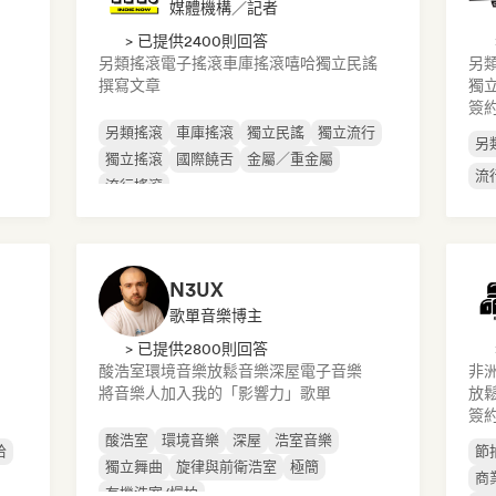
媒體機構／記者
> 已提供2400則回答
另類搖滾
電子搖滾
車庫搖滾
嘻哈
獨立民謠
另
撰寫文章
獨
簽
另類搖滾
車庫搖滾
獨立民謠
獨立流行
另
獨立搖滾
國際饒舌
金屬／重金屬
流
流行搖滾
N3UX
歌單音樂博主
> 已提供2800則回答
酸浩室
環境音樂
放鬆音樂
深屋
電子音樂
非
將音樂人加入我的「影響力」歌單
放
簽
酸浩室
環境音樂
深屋
浩室音樂
哈
節
獨立舞曲
旋律與前衛浩室
極簡
商
有機浩室/慢拍