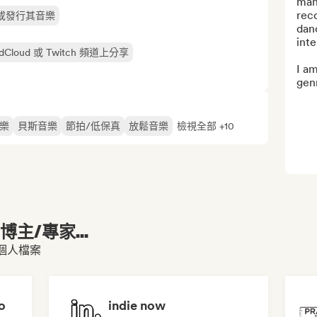
mana
reco
或發行其音樂
danc
inte
ndCloud 或 Twitch 頻道上分享
I am
genr
樂
貝斯音樂
節拍/低保真
放鬆音樂
檢視全部 +10
主/專家...
 的個人檔案
o
indie now