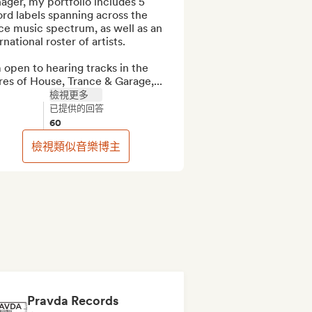
ger, my portfolio includes 5 
rd labels spanning across the 
e music spectrum, as well as an 
rnational roster of artists. 

 open to hearing tracks in the 
es of House, Trance & Garage,...
檢視更多
已提供的回答
60
檢視類似音樂博主
Pravda Records