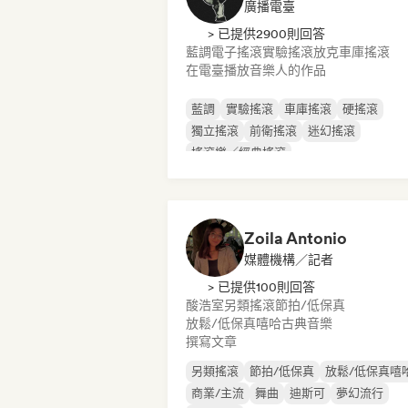
廣播電臺
> 已提供2900則回答
藍調
電子搖滾
實驗搖滾
放克
車庫搖滾
在電臺播放音樂人的作品
藍調
實驗搖滾
車庫搖滾
硬搖滾
獨立搖滾
前衛搖滾
迷幻搖滾
搖滾樂／經典搖滾
Zoila Antonio
媒體機構／記者
> 已提供100則回答
酸浩室
另類搖滾
節拍/低保真
放鬆/低保真嘻哈
古典音樂
撰寫文章
另類搖滾
節拍/低保真
放鬆/低保真嘻
商業/主流
舞曲
迪斯可
夢幻流行