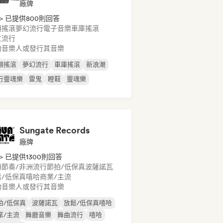
廠牌
> 已提供800則回答
類搖滾
夢幻流行
電子音樂
車庫搖滾
立流行
約音樂人或發行其音樂
類搖滾
夢幻流行
車庫搖滾
新浪潮
行靈魂樂
雷鬼
瞪鞋
靈魂樂
Sungate Records
廠牌
> 已提供1300則回答
洲節奏/非洲流行
節拍/低保真
波薩諾瓦
鬆/低保真嘻哈
商業/主流
約音樂人或發行其音樂
拍/低保真
波薩諾瓦
放鬆/低保真嘻哈
業/主流
舞廳音樂
舞曲流行
嘻哈