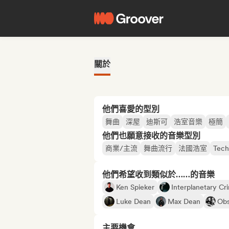
關於
他們喜愛的型別
舞曲
深屋
迪斯可
浩室音樂
極簡
他們也願意接收的音樂型別
商業/主流
舞曲流行
法國浩室
Tec
他們希望收到類似於……的音樂
Ken Spieker
Interplanetary Cri
Luke Dean
Max Dean
Obs
主要機會