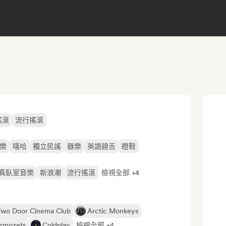
搖滾
流行搖滾
樂
嘻哈
獨立民謠
器樂
英語饒舌
瞪鞋
真臥室音樂
新浪潮
流行搖滾
檢視全部 +4
Two Door Cinema Club
Arctic Monkeys
rmozets
Coldplay
檢視全部 +4