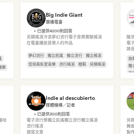
Big Indie Giant
廣播電臺
> 已提供4200則回答
另類搖滾
冷浪
夢幻流行
電子音樂
實驗搖滾
酸
在電臺播放音樂人的作品
電
將
夢幻流行
獨立民謠
獨立流行
獨立搖滾
謠
放
低保真臥室音樂
流行搖滾
瞪鞋
另類搖滾
獨
魂樂
後
Indie al descubierto
媒體機構／記者
> 已提供300則回答
嘻哈
電子流行樂
獨立民謠
獨立流行
獨立搖滾
另
流行搖滾
舞
撰寫文章
製作