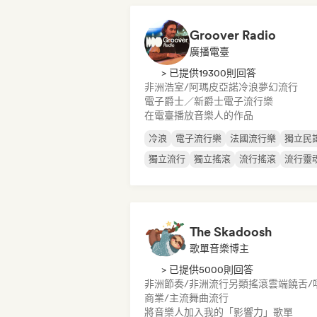
Groover Radio
廣播電臺
> 已提供19300則回答
非洲浩室/阿瑪皮亞諾
冷浪
夢幻流行
電子爵士／新爵士
電子流行樂
在電臺播放音樂人的作品
冷浪
電子流行樂
法國流行樂
獨立民
獨立流行
獨立搖滾
流行搖滾
流行靈
The Skadoosh
歌單音樂博主
> 已提供5000則回答
非洲節奏/非洲流行
另類搖滾
雲端饒舌/
商業/主流
舞曲流行
將音樂人加入我的「影響力」歌單