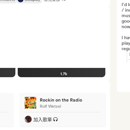
I'd 
/ in
musi
good
now!
I ha
play
regu
1.7k
Rockin on the Radio
Rolf Wetzel
加入歌單