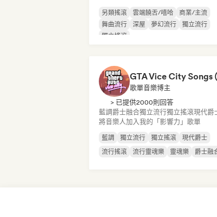
另類搖滾
雲端饒舌/嘻哈
商業/主流
舞曲流行
深屋
夢幻流行
獨立流行
獨立搖滾
歌單音樂博主
> 已提供2000則回答
藍調
爵士融合
獨立流行
獨立搖滾
現代爵
將音樂人加入我的「影響力」歌單
藍調
獨立流行
獨立搖滾
現代爵士
流行搖滾
流行靈魂樂
靈魂樂
爵士融