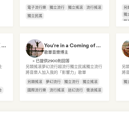
電子流行樂
獨立流行
獨立搖滾
流行搖滾
另
獨
獨立民謠
節
GTA Vice City Songs ( 80-90's vibes)
You're in a Coming of Age Movie
歌單音樂博主
> 已提供2900則回答
士
另類搖滾
夢幻流行
超流行
獨立民謠
獨立流行
另
將音樂人加入我的「影響力」歌單
將
另類搖滾
夢幻流行
獨立流行
獨立搖滾
獨
合
國際流行樂
流行搖滾
迷幻流行
衝浪搖滾