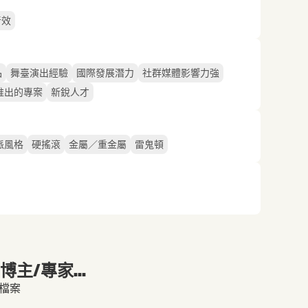
音效
品
舞臺演出經驗
國際發展潛力
社群媒體影響力強
推出的專案
新銳人才
派風格
硬搖滾
金屬／重金屬
雷鬼頓
主/專家...
人檔案