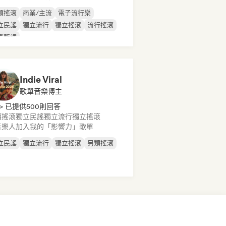
類搖滾
商業/主流
電子流行樂
立民謠
獨立流行
獨立搖滾
流行搖滾
奏藍調
Indie Viral
歌單音樂博主
> 已提供500則回答
類搖滾
獨立民謠
獨立流行
獨立搖滾
音樂人加入我的「影響力」歌單
立民謠
獨立流行
獨立搖滾
另類搖滾