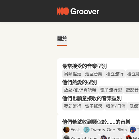
關於
最常接受的音樂型別
另類搖滾
浩室音樂
獨立流行
獨立
他們熱愛的型別
放鬆/低保真嘻哈
電子流行樂
電影音
他們也願意接收的音樂型別
夢幻流行
電子搖滾
韓流/日流
低保
他們希望收到類似於……的音樂
Foals
Twenty One Pilots
Kings of Leon
Klaxons
Ma