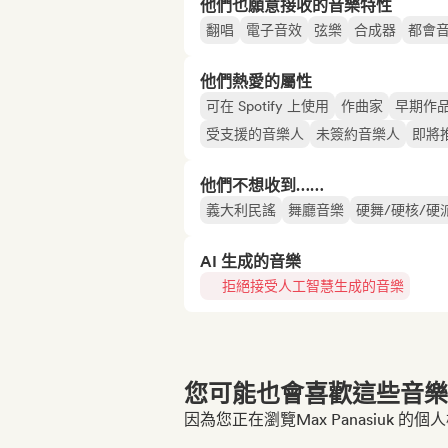
他們也願意接收的音樂特性
翻唱
電子音效
弦樂
合成器
都會
他們熱愛的屬性
可在 Spotify 上使用
作曲家
早期作
受支援的音樂人
未簽約音樂人
即將
他們不想收到……
義大利民謠
舞廳音樂
硬舞/硬核/硬
AI 生成的音樂
拒絕接受人工智慧生成的音樂
您可能也會喜歡這些音樂博
因為您正在瀏覽Max Panasiuk 的個