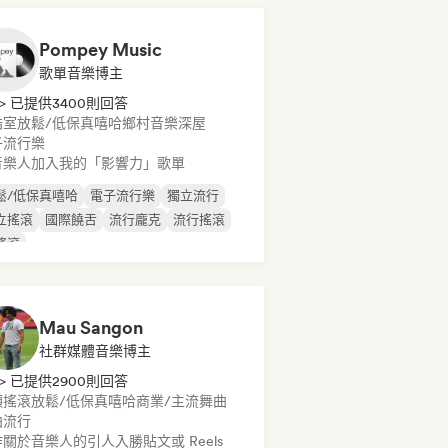
Pompey Music
歌單音樂博主
> 已提供3400則回答
浩室
放鬆/低保真嘻哈
鄉村音樂
深屋
子流行樂
音樂人加入我的「影響力」歌單
鬆/低保真嘻哈
電子流行樂
獨立流行
立搖滾
國際饒舌
流行龐克
流行搖滾
搖滾
Mau Sangon
社群媒體音樂博主
> 已提供2900則回答
類搖滾
放鬆/低保真嘻哈
商業/主流
舞曲
曲流行
關於音樂人的引人入勝貼文或 Reels