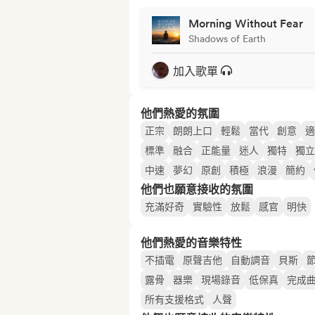
Morning Without Fear
Shadows of Earth
加入歌單
他們熱愛的氛圍
正宗
朗朗上口
輕鬆
當代
創意
適
標準
融合
正能量
迷人
獨特
獨立
中速
夢幻
原創
積極
浪漫
簡約
他們也願意接收的氛圍
充滿好奇
實驗性
放鬆
感官
明快
他們熱愛的音樂特性
不插電
原聲吉他
自動調音
貝斯
露骨
器樂
現場錄音
低保真
完成
所有支援格式
人聲