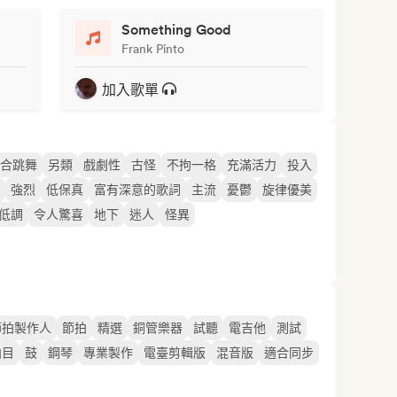
Something Good
Frank Pinto
加入歌單
合跳舞
另類
戲劇性
古怪
不拘一格
充滿活力
投入
強烈
低保真
富有深意的歌詞
主流
憂鬱
旋律優美
低調
令人驚喜
地下
迷人
怪異
節拍製作人
節拍
精選
銅管樂器
試聽
電吉他
測試
曲目
鼓
鋼琴
專業製作
電臺剪輯版
混音版
適合同步