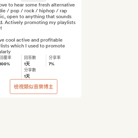
love to hear some fresh alternative 
die / pop / rock / hiphop / rap 
c, open to anything that sounds 
. Actively promoting my playlists 


ve cool active and profitable 
lists which I used to promote 
larly
回覆率
回答數
分享率
100%
1天
7%
分享數
1天
檢視類似音樂博主