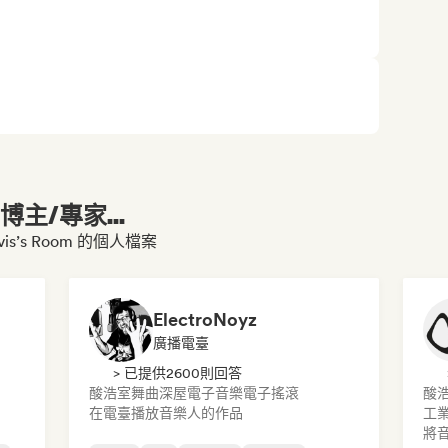
主/專家...
vis’s Room 的個人檔案
ElectroNoyz
廣播電臺
> 已提供2600則回答
酸浩室
舞曲
深屋
電子音樂
電子搖滾
酸
在電臺播放音樂人的作品
工
將