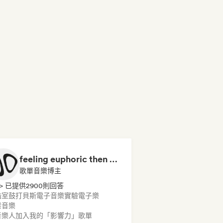
feeling euphoric then depressed
歌單音樂博主
> 已提供2900則回答
浩室
鼓打貝斯
電子音樂
實驗電子樂
業音樂
音樂人加入我的「影響力」歌單