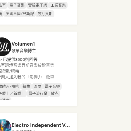
浩室
電子音樂
實驗電子樂
工業音樂
簡
英國車庫/貝斯線
鼓打貝斯
Volumen1
歌單音樂博主
> 已提供3500則回答
浩室
環境音樂
貝斯音樂
放鬆音樂
端饒舌/嘻哈
音樂人加入我的「影響力」歌單
端饒舌/嘻哈
舞曲
深屋
電子音樂
子爵士／新爵士
電子流行樂
放克
來浩室
Electro Independent Vs Mainstream