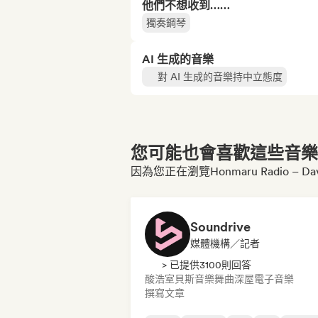
他們不想收到……
獨奏鋼琴
AI 生成的音樂
對 AI 生成的音樂持中立態度
您可能也會喜歡這些音樂博
因為您正在瀏覽Honmaru Radio – Da
Soundrive
媒體機構／記者
> 已提供3100則回答
酸浩室
貝斯音樂
舞曲
深屋
電子音樂
撰寫文章