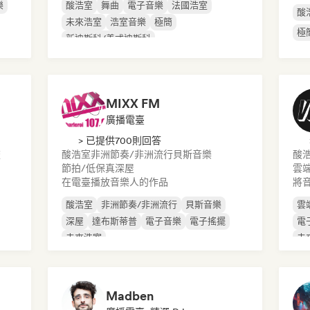
樂
酸浩室
舞曲
電子音樂
法國浩室
酸
未來浩室
浩室音樂
極簡
極
新迪斯科/義式迪斯科
MIXX FM
廣播電臺
> 已提供700則回答
流
酸浩室
非洲節奏/非洲流行
貝斯音樂
酸
節拍/低保真
深屋
雲
在電臺播放音樂人的作品
將
酸浩室
非洲節奏/非洲流行
貝斯音樂
雲
深屋
達布斯蒂普
電子音樂
電子搖擺
電
未來浩室
未
Madben