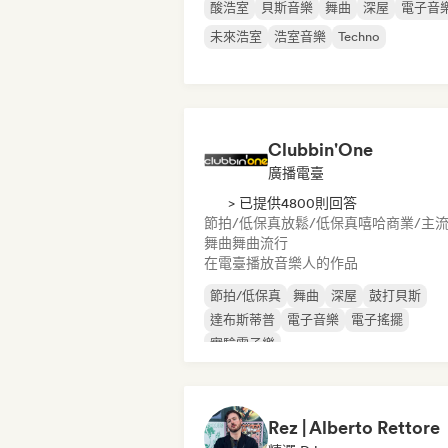
酸浩室
貝斯音樂
舞曲
深屋
電子音
未來浩室
浩室音樂
Techno
Clubbin'One
廣播電臺
> 已提供4800則回答
節拍/低保真
放鬆/低保真嘻哈
商業/主
舞曲
舞曲流行
在電臺播放音樂人的作品
節拍/低保真
舞曲
深屋
鼓打貝斯
達布斯蒂普
電子音樂
電子搖擺
實驗電子樂
Rez | Alberto Rettore