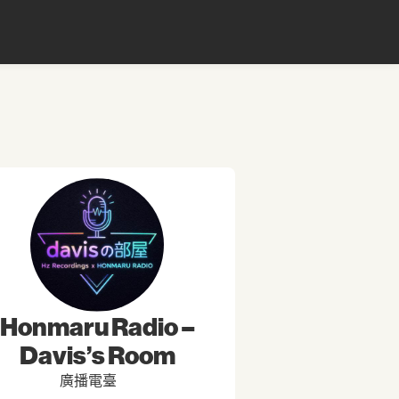
Honmaru Radio –
Davis’s Room
廣播電臺