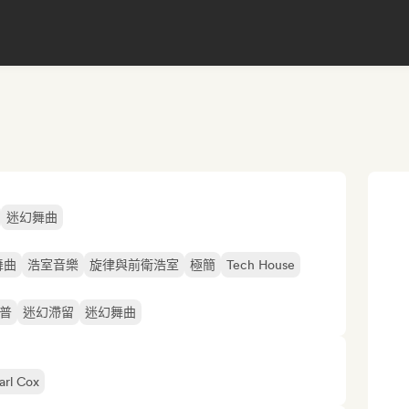
迷幻舞曲
舞曲
浩室音樂
旋律與前衛浩室
極簡
Tech House
普
迷幻滯留
迷幻舞曲
arl Cox