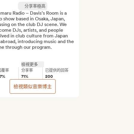
分享率極高
maru Radio – Davis’s Room is a 
o show based in Osaka, Japan, 
using on the club DJ scene. We 
ome DJs, artists, and people 
lved in club culture from Japan 
abroad, introducing music and the 
ne through our program.

檢視更多
回覆率
分享率
已提供的回答
7%
71%
200
檢視類似音樂博主