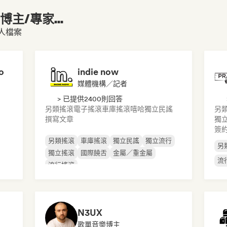
主/專家...
個人檔案
o
indie now
媒體機構／記者
> 已提供2400則回答
另類搖滾
電子搖滾
車庫搖滾
嘻哈
獨立民謠
另
撰寫文章
獨
簽
另類搖滾
車庫搖滾
獨立民謠
獨立流行
另
獨立搖滾
國際饒舌
金屬／重金屬
流
流行搖滾
N3UX
歌單音樂博主