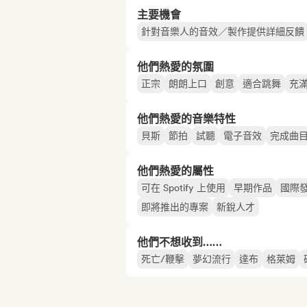
主要機會
針對音樂人的音效／製作提供詳細反饋
他們熱愛的氛圍
正宗
朗朗上口
創意
適合跳舞
充
他們熱愛的音樂特性
貝斯
節拍
試聽
電子音效
完成曲
他們熱愛的屬性
可在 Spotify 上使用
早期作品
國際
即將推出的專案
新銳人才
他們不想收到……
死亡/鞭擊
夢幻流行
達布
格萊姆