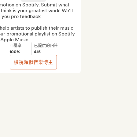
motion on Spotify. Submit what 
think is your greatest work! We'll 
e you pro feedback

elp artists to publish their music 
ur promotional playlist on Spotify 
 Apple Music
回覆率
已提供的回答
100%
415
檢視類似音樂博主