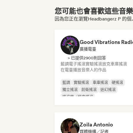
您可能也會喜歡這些音樂博
因為您正在瀏覽Headbangerz P 的
Good Vibrations Radi
廣播電臺
> 已提供2900則回答
藍調
電子搖滾
實驗搖滾
放克
車庫搖滾
在電臺播放音樂人的作品
藍調
實驗搖滾
車庫搖滾
硬搖滾
獨立搖滾
前衛搖滾
迷幻搖滾
搖滾樂／經典搖滾
Zoila Antonio
媒體機構／記者