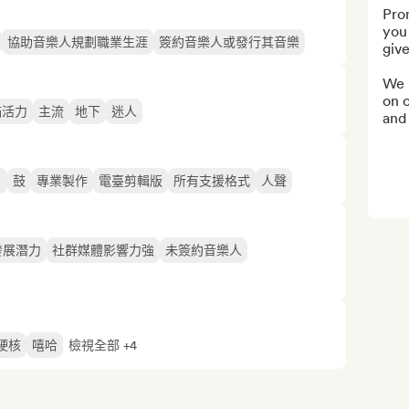
Pro
you 
協助音樂人規劃職業生涯
簽約音樂人或發行其音樂
giv
We h
on o
滿活力
主流
地下
迷人
and
目
鼓
專業製作
電臺剪輯版
所有支援格式
人聲
發展潛力
社群媒體影響力強
未簽約音樂人
硬核
嘻哈
檢視全部 +4