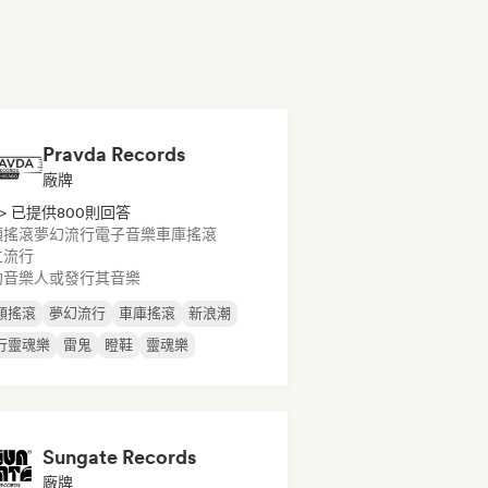
Pravda Records
廠牌
> 已提供800則回答
類搖滾
夢幻流行
電子音樂
車庫搖滾
立流行
約音樂人或發行其音樂
類搖滾
夢幻流行
車庫搖滾
新浪潮
行靈魂樂
雷鬼
瞪鞋
靈魂樂
Sungate Records
廠牌