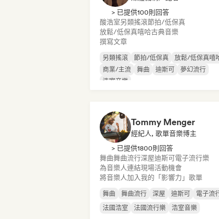
> 已提供100則回答
酸浩室
另類搖滾
節拍/低保真
放鬆/低保真嘻哈
古典音樂
撰寫文章
另類搖滾
節拍/低保真
放鬆/低保真嘻
商業/主流
舞曲
迪斯可
夢幻流行
浩室音樂
Tommy Menger
經紀人, 歌單音樂博主
> 已提供1800則回答
舞曲
舞曲流行
深屋
迪斯可
電子流行樂
為音樂人連結現場活動機會
將音樂人加入我的「影響力」歌單
舞曲
舞曲流行
深屋
迪斯可
電子流
法國浩室
法國流行樂
浩室音樂