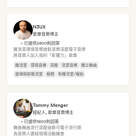
N3UX
歌單音樂博主
> 已提供2800則回答
酸浩室
環境音樂
放鬆音樂
深屋
電子音樂
將音樂人加入我的「影響力」歌單
酸浩室
環境音樂
深屋
浩室音樂
獨立舞曲
旋律與前衛浩室
極簡
有機浩室/慢拍
Tommy Menger
經紀人, 歌單音樂博主
> 已提供1800則回答
舞曲
舞曲流行
深屋
迪斯可
電子流行樂
為音樂人連結現場活動機會