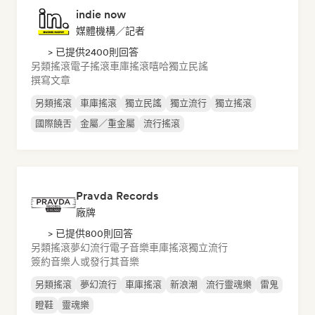
indie now
媒體機構／記者
> 已提供2400則回答
另類搖滾
電子搖滾
車庫搖滾
嘻哈
獨立民謠
撰寫文章
另類搖滾
車庫搖滾
獨立民謠
獨立流行
獨立搖滾
國際饒舌
金屬／重金屬
流行搖滾
Pravda Records
廠牌
> 已提供800則回答
另類搖滾
夢幻流行
電子音樂
車庫搖滾
獨立流行
簽約音樂人或發行其音樂
另類搖滾
夢幻流行
車庫搖滾
新浪潮
流行靈魂樂
雷鬼
瞪鞋
靈魂樂