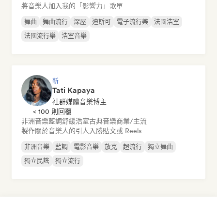
將音樂人加入我的「影響力」歌單
舞曲
舞曲流行
深屋
迪斯可
電子流行樂
法國浩室
法國流行樂
浩室音樂
新
Tati Kapaya
社群媒體音樂博主
< 100 則回覆
非洲音樂
藍調
舒緩浩室
古典音樂
商業/主流
製作關於音樂人的引人入勝貼文或 Reels
非洲音樂
藍調
電影音樂
放克
超流行
獨立舞曲
獨立民謠
獨立流行