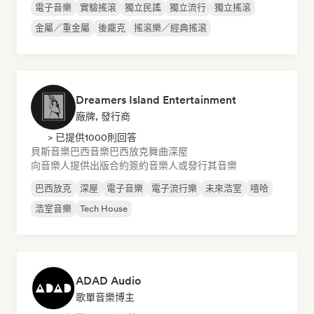
電子音樂
實驗搖滾
獨立民謠
獨立流行
獨立搖滾
金屬／重金屬
後龐克
搖滾樂／經典搖滾
Dreamers Island Entertainment
廠牌, 發行商
> 已提供1000則回答
貝斯音樂
巴西音樂
巴西放克
舞曲
深屋
向音樂人提供出版合約
簽約音樂人或發行其音樂
巴西放克
深屋
電子音樂
電子流行樂
未來浩室
嘻哈
浩室音樂
Tech House
ADAD Audio
歌單音樂博主