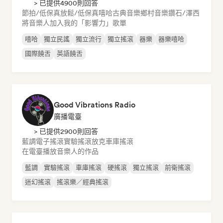
> 已提供4900則回答
節拍/低保真
放鬆/低保真嘻哈
古典音樂
鄉村音樂
鑽石/澤西
將音樂人加入我的「影響力」歌單
嘻哈
獨立民謠
獨立流行
獨立搖滾
器樂
器樂嘻哈
國際饒舌
英語饒舌
Good Vibrations Radio
廣播電臺
> 已提供2900則回答
藍調
電子搖滾
實驗搖滾
放克
車庫搖滾
在電臺播放音樂人的作品
藍調
實驗搖滾
車庫搖滾
硬搖滾
獨立搖滾
前衛搖滾
迷幻搖滾
搖滾樂／經典搖滾