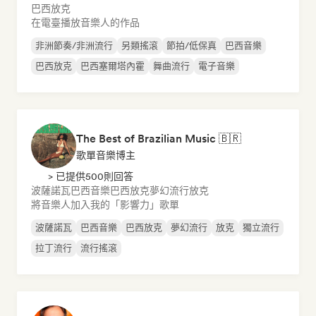
巴西放克
在電臺播放音樂人的作品
非洲節奏/非洲流行
另類搖滾
節拍/低保真
巴西音樂
巴西放克
巴西塞爾塔內霍
舞曲流行
電子音樂
The Best of Brazilian Music 🇧🇷
歌單音樂博主
> 已提供500則回答
波薩諾瓦
巴西音樂
巴西放克
夢幻流行
放克
將音樂人加入我的「影響力」歌單
波薩諾瓦
巴西音樂
巴西放克
夢幻流行
放克
獨立流行
拉丁流行
流行搖滾