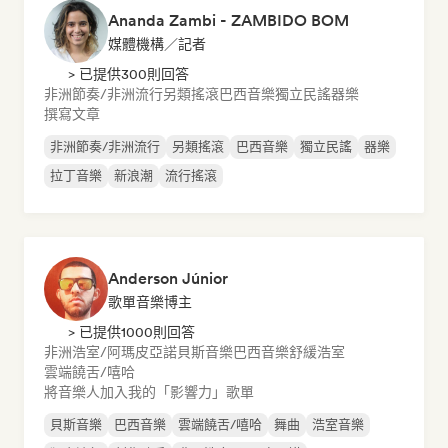
Ananda Zambi - ZAMBIDO BOM
媒體機構／記者
> 已提供300則回答
非洲節奏/非洲流行
另類搖滾
巴西音樂
獨立民謠
器樂
撰寫文章
非洲節奏/非洲流行
另類搖滾
巴西音樂
獨立民謠
器樂
拉丁音樂
新浪潮
流行搖滾
Anderson Júnior
歌單音樂博主
> 已提供1000則回答
非洲浩室/阿瑪皮亞諾
貝斯音樂
巴西音樂
舒緩浩室
雲端饒舌/嘻哈
將音樂人加入我的「影響力」歌單
貝斯音樂
巴西音樂
雲端饒舌/嘻哈
舞曲
浩室音樂