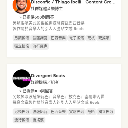
Disconfie / Thiago Ibelli - Content Creator
社群媒體音樂博主
> 已提供500則回答
另類搖滾
美式民謠
藍調
波薩諾瓦
巴西音樂
製作關於音樂人的引人入勝貼文或 Reels
另類搖滾
波薩諾瓦
巴西音樂
電子搖滾
硬核
硬搖滾
獨立搖滾
流行龐克
Divergent Beats
媒體機構／記者
> 已提供100則回答
另類搖滾
波薩諾瓦
巴西音樂
巴西放克
巴西塞爾塔內霍
撰寫文章
製作關於音樂人的引人入勝貼文或 Reels
另類搖滾
波薩諾瓦
巴西音樂
實驗搖滾
嘻哈
獨立搖滾
流行搖滾
後搖滾