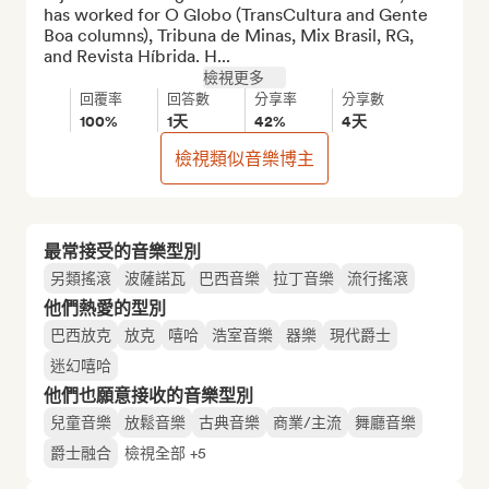
has worked for O Globo (TransCultura and Gente 
Boa columns), Tribuna de Minas, Mix Brasil, RG, 
and Revista Híbrida. H...
檢視更多
回覆率
回答數
分享率
分享數
100%
1天
42%
4天
檢視類似音樂博主
最常接受的音樂型別
另類搖滾
波薩諾瓦
巴西音樂
拉丁音樂
流行搖滾
他們熱愛的型別
巴西放克
放克
嘻哈
浩室音樂
器樂
現代爵士
迷幻嘻哈
他們也願意接收的音樂型別
兒童音樂
放鬆音樂
古典音樂
商業/主流
舞廳音樂
爵士融合
檢視全部 +5