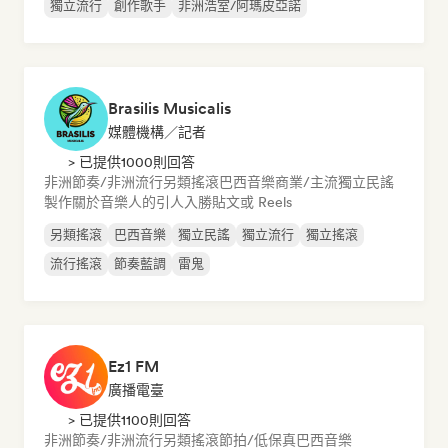
獨立流行
創作歌手
非洲浩室/阿瑪皮亞諾
Brasilis Musicalis
媒體機構／記者
> 已提供1000則回答
非洲節奏/非洲流行
另類搖滾
巴西音樂
商業/主流
獨立民謠
製作關於音樂人的引人入勝貼文或 Reels
另類搖滾
巴西音樂
獨立民謠
獨立流行
獨立搖滾
流行搖滾
節奏藍調
雷鬼
Ez1 FM
廣播電臺
> 已提供1100則回答
非洲節奏/非洲流行
另類搖滾
節拍/低保真
巴西音樂