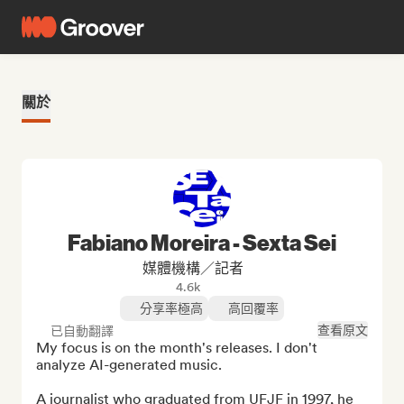
關於
Fabiano Moreira - Sexta Sei
媒體機構／記者
4.6k
分享率極高
高回覆率
查看原文
已自動翻譯
My focus is on the month's releases. I don't 
analyze AI-generated music.

A journalist who graduated from UFJF in 1997, he 