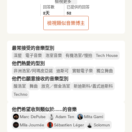
檢視更多
回答數
已提供的回答
2天
52
檢視類似音樂博主
最常接受的音樂型別
深屋
電子音樂
浩室音樂
有機浩室/慢拍
Tech House
他們熱愛的型別
非洲浩室/阿瑪皮亞諾
迪斯可
實驗電子樂
獨立舞曲
他們也願意接收的音樂型別
酸浩室
舞曲
放克／傑金浩室
新迪斯科/義式迪斯科
Techno
他們希望收到類似於……的音樂
Marc DePulse
Adam Ten
Mita Gami
Mila Journée
Sébastien Léger
Solomun