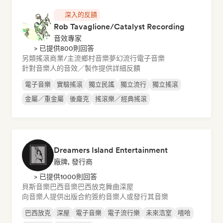
深入的反饋
Rob Tavaglione/Catalyst Recording
音效專家
> 已提供800則回答
另類搖滾
商業/主流
鄉村音樂
夢幻流行
電子音樂
針對音樂人的音效／製作提供詳細反饋
電子音樂
實驗搖滾
獨立民謠
獨立流行
獨立搖滾
金屬／重金屬
後龐克
搖滾樂／經典搖滾
Dreamers Island Entertainment
廠牌, 發行商
> 已提供1000則回答
貝斯音樂
巴西音樂
巴西放克
舞曲
深屋
向音樂人提供出版合約
簽約音樂人或發行其音樂
巴西放克
深屋
電子音樂
電子流行樂
未來浩室
嘻哈