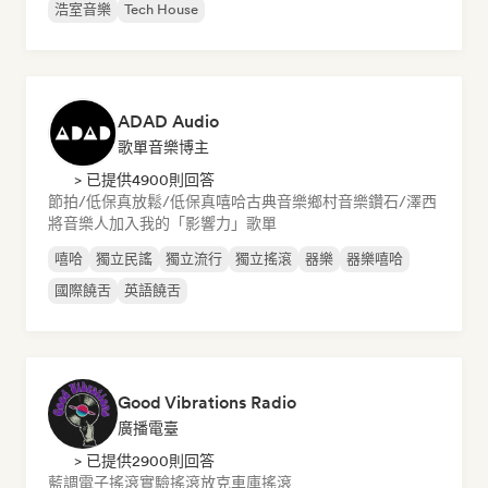
浩室音樂
Tech House
ADAD Audio
歌單音樂博主
> 已提供4900則回答
節拍/低保真
放鬆/低保真嘻哈
古典音樂
鄉村音樂
鑽石/澤西
將音樂人加入我的「影響力」歌單
嘻哈
獨立民謠
獨立流行
獨立搖滾
器樂
器樂嘻哈
國際饒舌
英語饒舌
Good Vibrations Radio
廣播電臺
> 已提供2900則回答
藍調
電子搖滾
實驗搖滾
放克
車庫搖滾