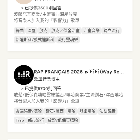
> 已提供3500則回答
波薩諾瓦
商業/主流
舞曲
深屋
放克
將音樂人加入我的「影響力」歌單
舞曲
深屋
放克
放克／傑金浩室
浩室音樂
獨立流行
新迪斯科/義式迪斯科
流行靈魂樂
RAP FRANÇAIS 2026 🔥🇫🇷 (Way Records)
歌單音樂博主
> 已提供5700則回答
放鬆/低保真嘻哈
雲端饒舌/嘻哈
商業/主流
鑽石/澤西
嘻哈
將音樂人加入我的「影響力」歌單
雲端饒舌/嘻哈
鑽石/澤西
嘻哈
器樂嘻哈
法語饒舌
Trap
都市流行
放鬆/低保真嘻哈