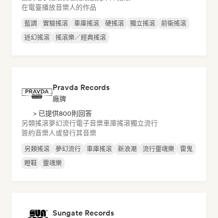
在電臺播放音樂人的作品
藍調
實驗搖滾
車庫搖滾
硬搖滾
獨立搖滾
前衛搖滾
迷幻搖滾
搖滾樂／經典搖滾
Pravda Records
廠牌
> 已提供800則回答
另類搖滾
夢幻流行
電子音樂
車庫搖滾
獨立流行
簽約音樂人或發行其音樂
另類搖滾
夢幻流行
車庫搖滾
新浪潮
流行靈魂樂
雷鬼
瞪鞋
靈魂樂
Sungate Records