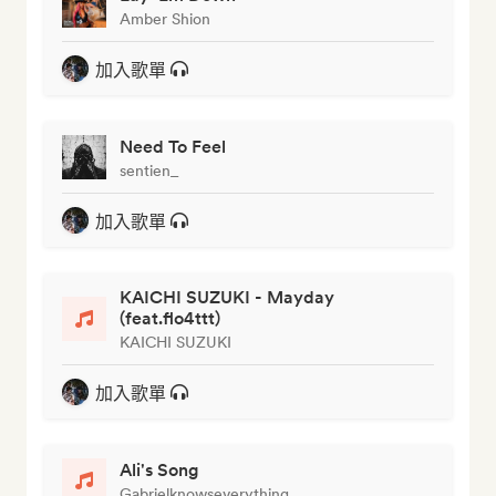
Amber Shion
加入歌單
Need To Feel
sentien_
加入歌單
KAICHI SUZUKI - Mayday
(feat.flo4ttt)
KAICHI SUZUKI
加入歌單
Ali's Song
Gabrielknowseverything