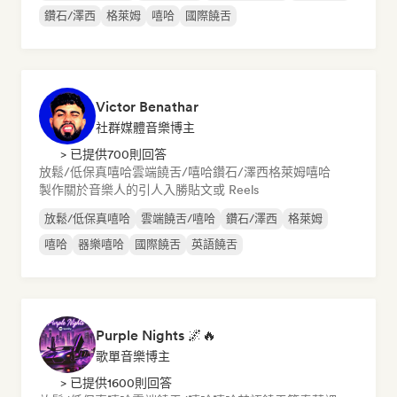
鑽石/澤西
格萊姆
嘻哈
國際饒舌
Victor Benathar
社群媒體音樂博主
> 已提供700則回答
放鬆/低保真嘻哈
雲端饒舌/嘻哈
鑽石/澤西
格萊姆
嘻哈
製作關於音樂人的引人入勝貼文或 Reels
放鬆/低保真嘻哈
雲端饒舌/嘻哈
鑽石/澤西
格萊姆
嘻哈
器樂嘻哈
國際饒舌
英語饒舌
Purple Nights 🌌🔥
歌單音樂博主
> 已提供1600則回答