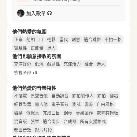
加入歌單
他們熱愛的氛圍
正宗
朗朗上口
輕鬆
當代
創意
適合跳舞
不拘一格
實驗性
正能量
迷人
他們也願意接收的氛圍
充滿好奇
低沉
戲劇性
充滿活力
融合
迷人
檢視全部 +6
他們熱愛的音樂特性
不插電
原聲吉他
自動調音
節拍製作人
節拍
翻唱
銅管樂器
電吉他
電子音效
測試
露骨
自由風格
器樂
低保真
完成曲目
鋼琴
專業製作
電臺剪輯版
混音版
弦樂
適合同步
合成器
所有支援格式
都會音效
影片片段