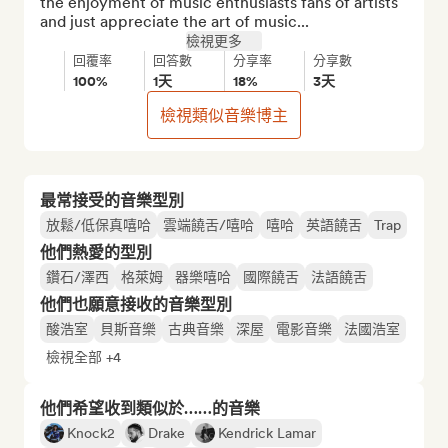
the enjoyment of music enthusiasts fans of artists 
and just appreciate the art of music...
檢視更多
回覆率
回答數
分享率
分享數
100%
1天
18%
3天
檢視類似音樂博主
最常接受的音樂型別
放鬆/低保真嘻哈
雲端饒舌/嘻哈
嘻哈
英語饒舌
Trap
他們熱愛的型別
鑽石/澤西
格萊姆
器樂嘻哈
國際饒舌
法語饒舌
他們也願意接收的音樂型別
酸浩室
貝斯音樂
古典音樂
深屋
電影音樂
法國浩室
檢視全部 +4
他們希望收到類似於……的音樂
Knock2
Drake
Kendrick Lamar