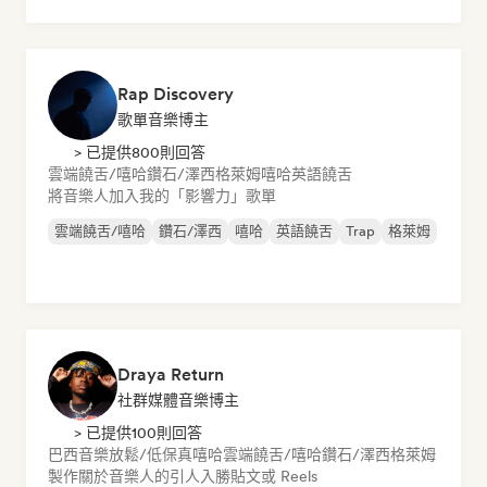
Rap Discovery
歌單音樂博主
> 已提供800則回答
雲端饒舌/嘻哈
鑽石/澤西
格萊姆
嘻哈
英語饒舌
將音樂人加入我的「影響力」歌單
雲端饒舌/嘻哈
鑽石/澤西
嘻哈
英語饒舌
Trap
格萊姆
Draya Return
社群媒體音樂博主
> 已提供100則回答
巴西音樂
放鬆/低保真嘻哈
雲端饒舌/嘻哈
鑽石/澤西
格萊姆
製作關於音樂人的引人入勝貼文或 Reels