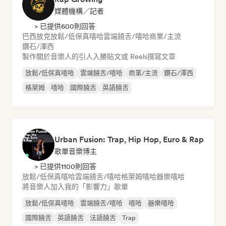
媒體機構／記者
> 已提供600則回答
巴西放克
放鬆/低保真嘻哈
雲端饒舌/嘻哈
商業/主流
鑽石/澤西
製作關於音樂人的引人入勝貼文或 Reels
撰寫文章
放鬆/低保真嘻哈
雲端饒舌/嘻哈
商業/主流
鑽石/澤西
格萊姆
嘻哈
國際饒舌
英語饒舌
Urban Fusion: Trap, Hip Hop, Euro & Rap
歌單音樂博主
> 已提供1100則回答
放鬆/低保真嘻哈
雲端饒舌/嘻哈
格萊姆
嘻哈
器樂嘻哈
將音樂人加入我的「影響力」歌單
放鬆/低保真嘻哈
雲端饒舌/嘻哈
嘻哈
器樂嘻哈
國際饒舌
英語饒舌
法語饒舌
Trap