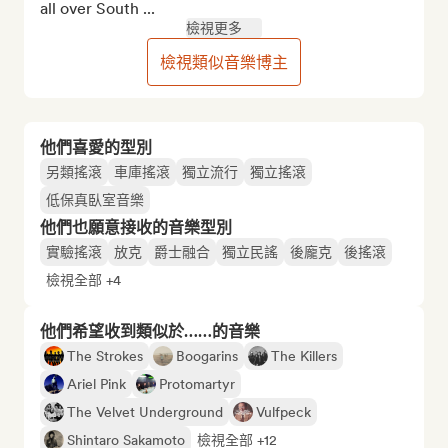
all over South ...
檢視更多
檢視類似音樂博主
他們喜愛的型別
另類搖滾
車庫搖滾
獨立流行
獨立搖滾
低保真臥室音樂
他們也願意接收的音樂型別
實驗搖滾
放克
爵士融合
獨立民謠
後龐克
後搖滾
檢視全部 +4
他們希望收到類似於……的音樂
The Strokes
Boogarins
The Killers
Ariel Pink
Protomartyr
The Velvet Underground
Vulfpeck
Shintaro Sakamoto
檢視全部 +12