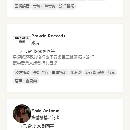
國際饒舌
金屬／重金屬
流行搖滾
Pravda Records
廠牌
> 已提供800則回答
另類搖滾
夢幻流行
電子音樂
車庫搖滾
獨立流行
簽約音樂人或發行其音樂
另類搖滾
夢幻流行
車庫搖滾
新浪潮
流行靈魂樂
雷鬼
瞪鞋
靈魂樂
Zoila Antonio
媒體機構／記者
> 已提供100則回答