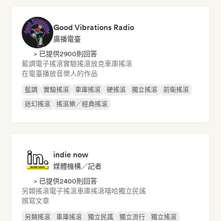
Good Vibrations Radio
廣播電臺
> 已提供2900則回答
藍調
電子搖滾
實驗搖滾
放克
車庫搖滾
在電臺播放音樂人的作品
藍調
實驗搖滾
車庫搖滾
硬搖滾
獨立搖滾
前衛搖滾
迷幻搖滾
搖滾樂／經典搖滾
indie now
媒體機構／記者
> 已提供2400則回答
另類搖滾
電子搖滾
車庫搖滾
嘻哈
獨立民謠
撰寫文章
另類搖滾
車庫搖滾
獨立民謠
獨立流行
獨立搖滾