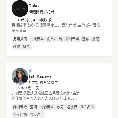
Dulaxi
媒體機構／記者
> 已提供3000則回答
另類搖滾
放鬆/低保真嘻哈
古典音樂
商業/主流
鄉村音樂
撰寫文章
另類搖滾
古典音樂
商業/主流
鄉村音樂
達布
放克
硬核
嘻哈
新
Tati Kapaya
社群媒體音樂博主
< 100 則回覆
非洲音樂
藍調
舒緩浩室
古典音樂
商業/主流
製作關於音樂人的引人入勝貼文或 Reels
非洲音樂
藍調
電影音樂
放克
超流行
獨立舞曲
獨立民謠
獨立流行