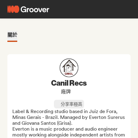
關於
Canil Recs
廠牌
分享率極高
Label & Recording studio based in Juiz de Fora, 
Minas Gerais - Brazil. Managed by Everton Surerus 
and Giovana Santos (Grisa). 

Everton is a music producer and audio engineer 
mostly working alongside independent artists from 