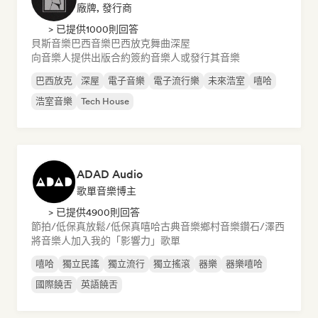
廠牌, 發行商
> 已提供1000則回答
貝斯音樂
巴西音樂
巴西放克
舞曲
深屋
向音樂人提供出版合約
簽約音樂人或發行其音樂
巴西放克
深屋
電子音樂
電子流行樂
未來浩室
嘻哈
浩室音樂
Tech House
ADAD Audio
歌單音樂博主
> 已提供4900則回答
節拍/低保真
放鬆/低保真嘻哈
古典音樂
鄉村音樂
鑽石/澤西
將音樂人加入我的「影響力」歌單
嘻哈
獨立民謠
獨立流行
獨立搖滾
器樂
器樂嘻哈
國際饒舌
英語饒舌