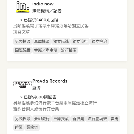
indie now
媒體機構／記者
> 已提供2400則回答
另類搖滾
電子搖滾
車庫搖滾
嘻哈
獨立民謠
撰寫文章
另類搖滾
車庫搖滾
獨立民謠
獨立流行
獨立搖滾
國際饒舌
金屬／重金屬
流行搖滾
Pravda Records
廠牌
> 已提供800則回答
另類搖滾
夢幻流行
電子音樂
車庫搖滾
獨立流行
簽約音樂人或發行其音樂
另類搖滾
夢幻流行
車庫搖滾
新浪潮
流行靈魂樂
雷鬼
瞪鞋
靈魂樂