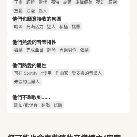
正宗
輕鬆
當代
獨特
憂鬱
旋律優美
夢幻
原創
放鬆
浪漫
迷人
他們也願意接收的氛圍
暗黑
充滿活力
迷人
積極
挑釁
他們熱愛的音樂特性
器樂
完成曲目
鋼琴
專業製作
弦樂
他們熱愛的屬性
可在 Spotify 上使用
作曲家
受支援的音樂人
未簽約音樂人
他們不想收到……
節拍/低保真
翻唱
試聽