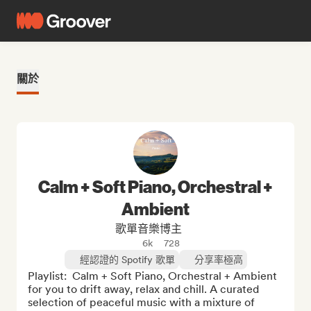
關於
Calm + Soft Piano, Orchestral +
Ambient
歌單音樂博主
6k
728
經認證的 Spotify 歌單
分享率極高
Playlist:  Calm + Soft Piano, Orchestral + Ambient 
for you to drift away, relax and chill. A curated 
selection of peaceful music with a mixture of 