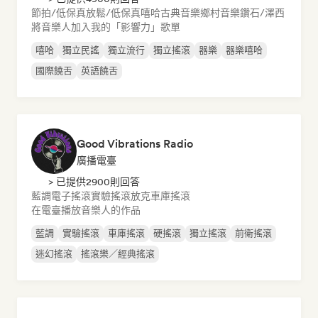
節拍/低保真
放鬆/低保真嘻哈
古典音樂
鄉村音樂
鑽石/澤西
將音樂人加入我的「影響力」歌單
嘻哈
獨立民謠
獨立流行
獨立搖滾
器樂
器樂嘻哈
國際饒舌
英語饒舌
Good Vibrations Radio
廣播電臺
> 已提供2900則回答
藍調
電子搖滾
實驗搖滾
放克
車庫搖滾
在電臺播放音樂人的作品
藍調
實驗搖滾
車庫搖滾
硬搖滾
獨立搖滾
前衛搖滾
迷幻搖滾
搖滾樂／經典搖滾