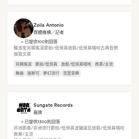
Zoila Antonio
媒體機構／記者
> 已提供100則回答
酸浩室
另類搖滾
節拍/低保真
放鬆/低保真嘻哈
古典音樂
撰寫文章
另類搖滾
節拍/低保真
放鬆/低保真嘻哈
商業/主流
舞曲
迪斯可
夢幻流行
浩室音樂
Sungate Records
廠牌
> 已提供1300則回答
非洲節奏/非洲流行
節拍/低保真
波薩諾瓦
放鬆/低保真嘻哈
商業/主流