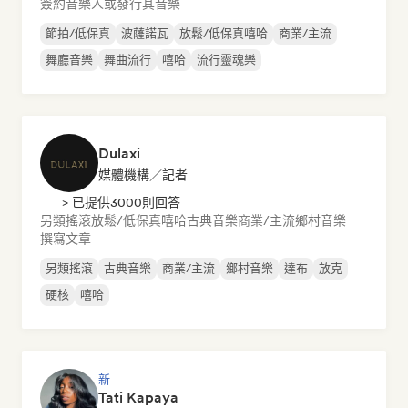
簽約音樂人或發行其音樂
節拍/低保真
波薩諾瓦
放鬆/低保真嘻哈
商業/主流
舞廳音樂
舞曲流行
嘻哈
流行靈魂樂
Dulaxi
媒體機構／記者
> 已提供3000則回答
另類搖滾
放鬆/低保真嘻哈
古典音樂
商業/主流
鄉村音樂
撰寫文章
另類搖滾
古典音樂
商業/主流
鄉村音樂
達布
放克
硬核
嘻哈
新
Tati Kapaya