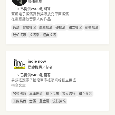
廣播電臺
> 已提供2900則回答
藍調
電子搖滾
實驗搖滾
放克
車庫搖滾
在電臺播放音樂人的作品
藍調
實驗搖滾
車庫搖滾
硬搖滾
獨立搖滾
前衛搖滾
迷幻搖滾
搖滾樂／經典搖滾
indie now
媒體機構／記者
> 已提供2400則回答
另類搖滾
電子搖滾
車庫搖滾
嘻哈
獨立民謠
撰寫文章
另類搖滾
車庫搖滾
獨立民謠
獨立流行
獨立搖滾
國際饒舌
金屬／重金屬
流行搖滾