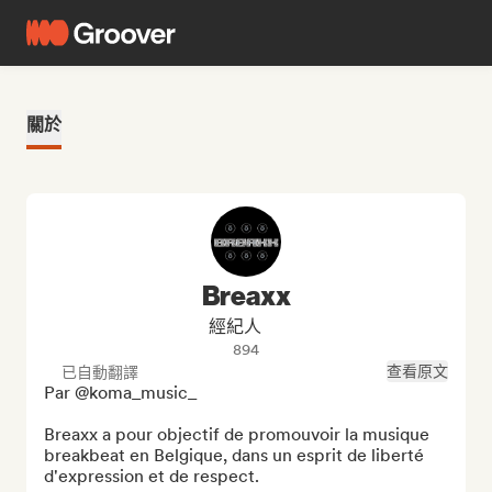
關於
Breaxx
經紀人
894
查看原文
已自動翻譯
Par @koma_music_

Breaxx a pour objectif de promouvoir la musique 
breakbeat en Belgique, dans un esprit de liberté 
d'expression et de respect.
