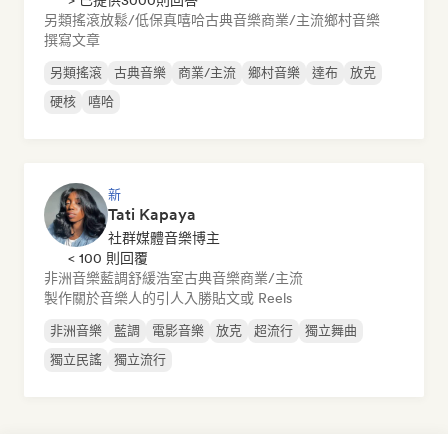
> 已提供3000則回答
另類搖滾
放鬆/低保真嘻哈
古典音樂
商業/主流
鄉村音樂
撰寫文章
另類搖滾
古典音樂
商業/主流
鄉村音樂
達布
放克
硬核
嘻哈
新
Tati Kapaya
社群媒體音樂博主
< 100 則回覆
非洲音樂
藍調
舒緩浩室
古典音樂
商業/主流
製作關於音樂人的引人入勝貼文或 Reels
非洲音樂
藍調
電影音樂
放克
超流行
獨立舞曲
獨立民謠
獨立流行