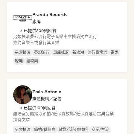
Pravda Records
廠牌
> 已提供800則回答
另類搖滾
夢幻流行
電子音樂
車庫搖滾
獨立流行
簽約音樂人或發行其音樂
另類搖滾
夢幻流行
車庫搖滾
新浪潮
流行靈魂樂
雷鬼
瞪鞋
靈魂樂
Zoila Antonio
媒體機構／記者
> 已提供100則回答
酸浩室
另類搖滾
節拍/低保真
放鬆/低保真嘻哈
古典音樂
撰寫文章
另類搖滾
節拍/低保真
放鬆/低保真嘻哈
商業/主流