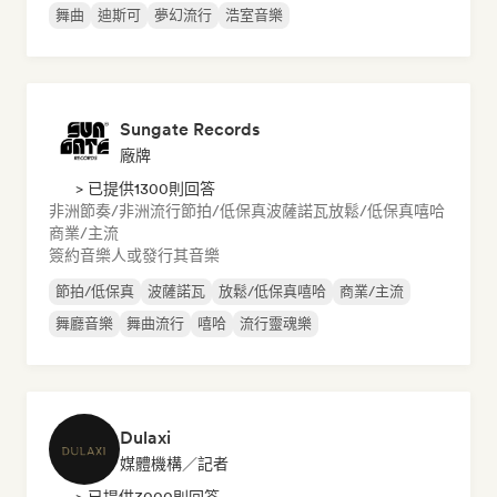
舞曲
迪斯可
夢幻流行
浩室音樂
Sungate Records
廠牌
> 已提供1300則回答
非洲節奏/非洲流行
節拍/低保真
波薩諾瓦
放鬆/低保真嘻哈
商業/主流
簽約音樂人或發行其音樂
節拍/低保真
波薩諾瓦
放鬆/低保真嘻哈
商業/主流
舞廳音樂
舞曲流行
嘻哈
流行靈魂樂
Dulaxi
媒體機構／記者