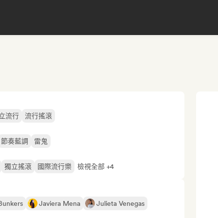
立流行
流行搖滾
節奏藍調
雷鬼
獨立搖滾
國際流行樂
檢視全部 +4
Bunkers
Javiera Mena
Julieta Venegas