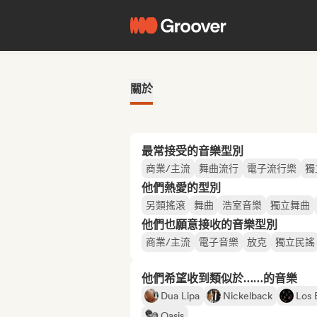
關於
最常接受的音樂型別
商業/主流
舞曲流行
電子流行樂
獨
他們熱愛的型別
另類搖滾
舞曲
浩室音樂
獨立舞曲
他們也願意接收的音樂型別
商業/主流
電子音樂
放克
獨立民謠
他們希望收到類似於……的音樂
Dua Lipa
Nickelback
Los 
Oasis