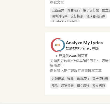
撰寫文章
巴西音樂
舞曲流行
電子流行樂
獨立
國際流行樂
流行搖滾
合成器流行樂
非洲節奏/非洲流行
Analyze My Lyrics
媒體機構／記者, 導師
> 已提供2300則回答
另類搖滾
放鬆/低保真嘻哈
商業/主流
舞
舞曲流行
向音樂人提供建設性建議
撰寫文章
另類搖滾
舞曲
舞曲流行
電子流行樂
嘻哈
浩室音樂
獨立流行
獨立搖滾