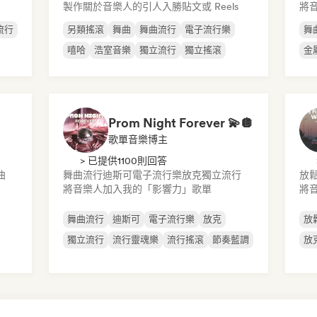
製作關於音樂人的引人入勝貼文或 Reels
將
流行
另類搖滾
舞曲
舞曲流行
電子流行樂
舞
嘻哈
浩室音樂
獨立流行
獨立搖滾
金
Prom Night Forever 💫🪩
歌單音樂博主
> 已提供1100則回答
曲
舞曲流行
迪斯可
電子流行樂
放克
獨立流行
放
將音樂人加入我的「影響力」歌單
將
舞曲流行
迪斯可
電子流行樂
放克
放
獨立流行
流行靈魂樂
流行搖滾
節奏藍調
放