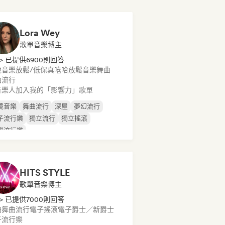
Lora Wey
歌單音樂博主
> 已提供6900則回答
境音樂
放鬆/低保真嘻哈
放鬆音樂
舞曲
曲流行
音樂人加入我的「影響力」歌單
境音樂
舞曲流行
深屋
夢幻流行
子流行樂
獨立流行
獨立搖滾
際流行樂
HITS STYLE
歌單音樂博主
> 已提供7000則回答
曲
舞曲流行
電子搖滾
電子爵士／新爵士
子流行樂