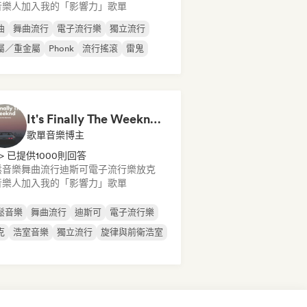
音樂人加入我的「影響力」歌單
曲
舞曲流行
電子流行樂
獨立流行
屬／重金屬
Phonk
流行搖滾
雷鬼
It's Finally The Weeknd (But Not That One)
歌單音樂博主
> 已提供1000則回答
鬆音樂
舞曲流行
迪斯可
電子流行樂
放克
音樂人加入我的「影響力」歌單
鬆音樂
舞曲流行
迪斯可
電子流行樂
克
浩室音樂
獨立流行
旋律與前衛浩室