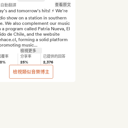
查看原文
已自動翻譯
y's and tomorrow's hits! ⚡ We're 
dio show on a station in southern 
le. We also complement our music 
 a program called Patria Nueva, El 
do de Chile, and the website 
hace.cl, forming a solid platform 
promoting music...
檢視更多
回覆率
分享率
已提供的回答
90%
25%
2,376
檢視類似音樂博主