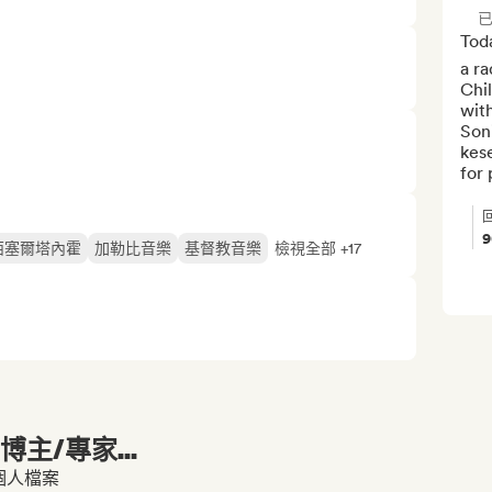
Toda
a ra
Chi
with
Soni
kese
for 
西塞爾塔內霍
加勒比音樂
基督教音樂
檢視全部 +17
主/專家...
的個人檔案