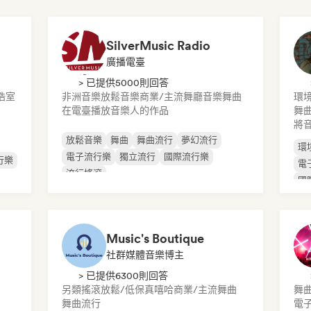
SilverMusic Radio
廣播電臺
> 已提供5000則回答
浩室
非洲音樂
放鬆音樂
商業/主流
舞廳音樂
舞曲
環
在電臺播放音樂人的作品
舞
將
放鬆音樂
舞曲
舞曲流行
夢幻流行
環
電子流行樂
獨立流行
國際流行樂
行樂
電
流行搖滾
國
Music's Boutique
社群媒體音樂博主
> 已提供6300則回答
另類搖滾
放鬆/低保真嘻哈
商業/主流
舞曲
舞
舞曲流行
電