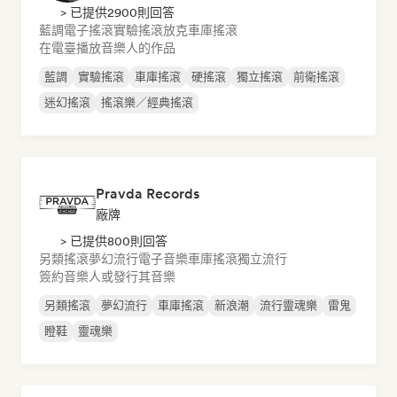
> 已提供2900則回答
藍調
電子搖滾
實驗搖滾
放克
車庫搖滾
在電臺播放音樂人的作品
藍調
實驗搖滾
車庫搖滾
硬搖滾
獨立搖滾
前衛搖滾
迷幻搖滾
搖滾樂／經典搖滾
Pravda Records
廠牌
> 已提供800則回答
另類搖滾
夢幻流行
電子音樂
車庫搖滾
獨立流行
簽約音樂人或發行其音樂
另類搖滾
夢幻流行
車庫搖滾
新浪潮
流行靈魂樂
雷鬼
瞪鞋
靈魂樂