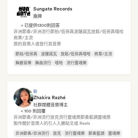
Sungate Records
廠牌
> 已提供1300則回答
非洲節奏/非洲流行
節拍/低保真
波薩諾瓦
放鬆/低保真嘻哈
商業/主流
簽約音樂人或發行其音樂
節拍/低保真
波薩諾瓦
放鬆/低保真嘻哈
商業/主流
舞廳音樂
舞曲流行
嘻哈
流行靈魂樂
新
Zhakira Razhé
社群媒體音樂博主
< 100 則回覆
非洲節奏/非洲流行
放克
流行靈魂樂
節奏藍調
靈魂樂
製作關於音樂人的引人入勝貼文或 Reels
非洲節奏/非洲流行
放克
流行靈魂樂
節奏藍調
靈魂樂