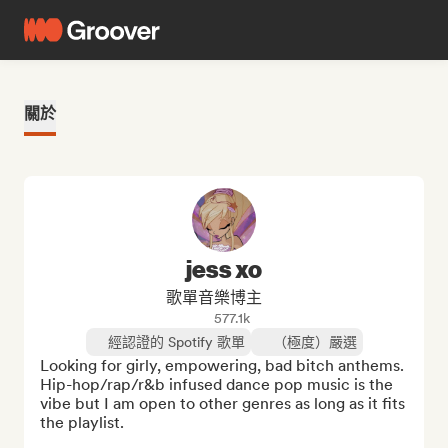
關於
jess xo
歌單音樂博主
577.1k
經認證的 Spotify 歌單
（極度）嚴選
Looking for girly, empowering, bad bitch anthems. 
Hip-hop/rap/r&b infused dance pop music is the 
vibe but I am open to other genres as long as it fits 
the playlist.
