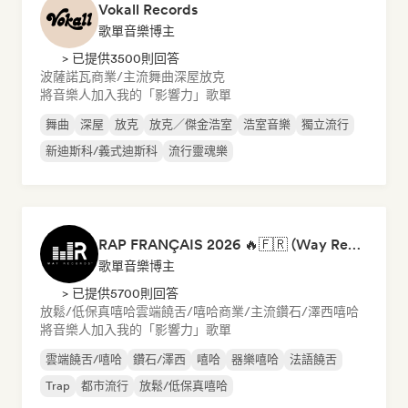
Vokall Records
歌單音樂博主
> 已提供3500則回答
波薩諾瓦
商業/主流
舞曲
深屋
放克
將音樂人加入我的「影響力」歌單
舞曲
深屋
放克
放克／傑金浩室
浩室音樂
獨立流行
新迪斯科/義式迪斯科
流行靈魂樂
RAP FRANÇAIS 2026 🔥🇫🇷 (Way Records)
歌單音樂博主
> 已提供5700則回答
放鬆/低保真嘻哈
雲端饒舌/嘻哈
商業/主流
鑽石/澤西
嘻哈
將音樂人加入我的「影響力」歌單
雲端饒舌/嘻哈
鑽石/澤西
嘻哈
器樂嘻哈
法語饒舌
Trap
都市流行
放鬆/低保真嘻哈