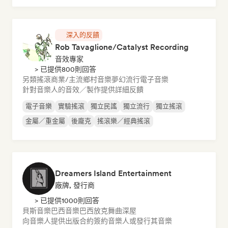
深入的反饋
Rob Tavaglione/Catalyst Recording
音效專家
> 已提供800則回答
另類搖滾
商業/主流
鄉村音樂
夢幻流行
電子音樂
針對音樂人的音效／製作提供詳細反饋
電子音樂
實驗搖滾
獨立民謠
獨立流行
獨立搖滾
金屬／重金屬
後龐克
搖滾樂／經典搖滾
Dreamers Island Entertainment
廠牌, 發行商
> 已提供1000則回答
貝斯音樂
巴西音樂
巴西放克
舞曲
深屋
向音樂人提供出版合約
簽約音樂人或發行其音樂