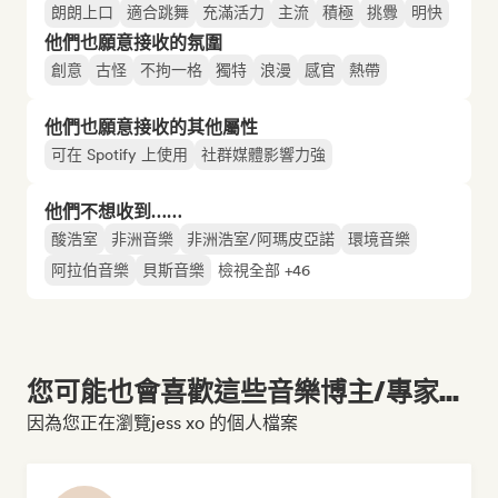
朗朗上口
適合跳舞
充滿活力
主流
積極
挑釁
明快
他們也願意接收的氛圍
創意
古怪
不拘一格
獨特
浪漫
感官
熱帶
他們也願意接收的其他屬性
可在 Spotify 上使用
社群媒體影響力強
他們不想收到……
酸浩室
非洲音樂
非洲浩室/阿瑪皮亞諾
環境音樂
阿拉伯音樂
貝斯音樂
檢視全部 +46
您可能也會喜歡這些音樂博主/專家...
因為您正在瀏覽jess xo 的個人檔案