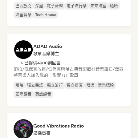
巴西放克
深屋
電子音樂
電子流行樂
未來浩室
嘻哈
浩室音樂
Tech House
ADAD Audio
歌單音樂博主
> 已提供4900則回答
節拍/低保真
放鬆/低保真嘻哈
古典音樂
鄉村音樂
鑽石/澤西
將音樂人加入我的「影響力」歌單
嘻哈
獨立民謠
獨立流行
獨立搖滾
器樂
器樂嘻哈
國際饒舌
英語饒舌
Good Vibrations Radio
廣播電臺