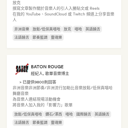
放克
撰寫文章
製作關於音樂人的引人入勝貼文或 Reels
在我的 YouTube、SoundCloud 或 Twitch 頻道上分享音樂
人
非洲音樂
放鬆/低保真嘻哈
放克
嘻哈
英語饒舌
法語饒舌
節奏藍調
靈魂樂
BATON ROUGE
經紀人, 歌單音樂博主
> 已提供9800則回答
非洲音樂
非洲節奏/非洲流行
加勒比音樂
放鬆/低保真嘻哈
舞廳音樂
為音樂人連結現場活動機會
將音樂人加入我的「影響力」歌單
放鬆/低保真嘻哈
鑽石/澤西
嘻哈
國際饒舌
英語饒舌
法語饒舌
節奏藍調
靈魂樂