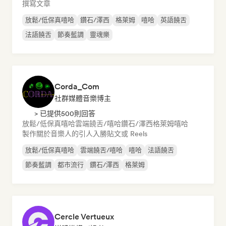
撰寫文章
放鬆/低保真嘻哈
鑽石/澤西
格萊姆
嘻哈
英語饒舌
法語饒舌
節奏藍調
靈魂樂
Corda_Com
社群媒體音樂博主
> 已提供500則回答
放鬆/低保真嘻哈
雲端饒舌/嘻哈
鑽石/澤西
格萊姆
嘻哈
製作關於音樂人的引人入勝貼文或 Reels
放鬆/低保真嘻哈
雲端饒舌/嘻哈
嘻哈
法語饒舌
節奏藍調
都市流行
鑽石/澤西
格萊姆
Cercle Vertueux