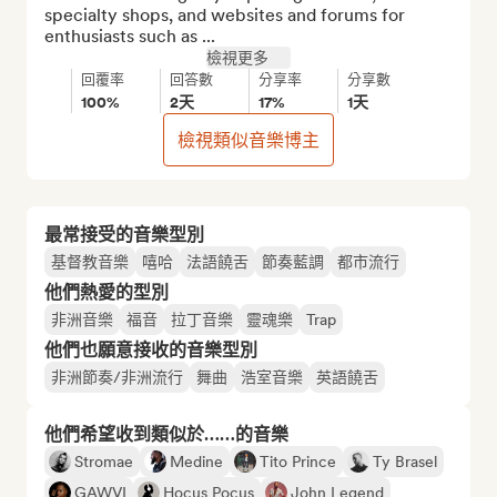
specialty shops, and websites and forums for 
enthusiasts such as ...
檢視更多
回覆率
回答數
分享率
分享數
100%
2天
17%
1天
檢視類似音樂博主
最常接受的音樂型別
基督教音樂
嘻哈
法語饒舌
節奏藍調
都市流行
他們熱愛的型別
非洲音樂
福音
拉丁音樂
靈魂樂
Trap
他們也願意接收的音樂型別
非洲節奏/非洲流行
舞曲
浩室音樂
英語饒舌
他們希望收到類似於……的音樂
Stromae
Medine
Tito Prince
Ty Brasel
GAWVI
Hocus Pocus
John Legend