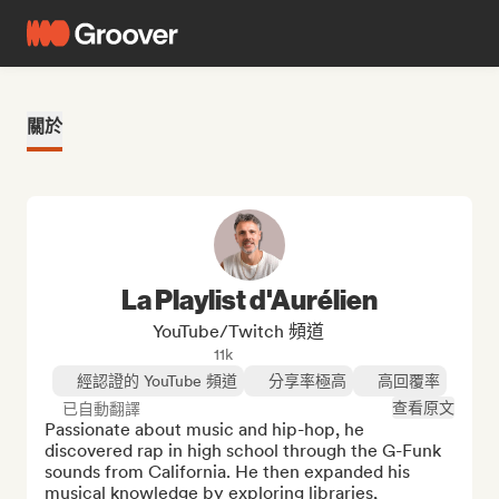
關於
La Playlist d'Aurélien
YouTube/Twitch 頻道
11k
經認證的 YouTube 頻道
分享率極高
高回覆率
查看原文
已自動翻譯
Passionate about music and hip-hop, he 
discovered rap in high school through the G-Funk 
sounds from California. He then expanded his 
musical knowledge by exploring libraries, 