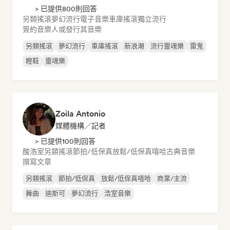
> 已提供800則回答
另類搖滾
夢幻流行
電子音樂
車庫搖滾
獨立流行
簽約音樂人或發行其音樂
另類搖滾
夢幻流行
車庫搖滾
新浪潮
流行靈魂樂
雷鬼
瞪鞋
靈魂樂
Zoila Antonio
媒體機構／記者
> 已提供100則回答
酸浩室
另類搖滾
節拍/低保真
放鬆/低保真嘻哈
古典音樂
撰寫文章
另類搖滾
節拍/低保真
放鬆/低保真嘻哈
商業/主流
舞曲
迪斯可
夢幻流行
浩室音樂