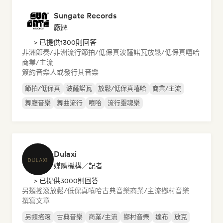
Sungate Records
廠牌
> 已提供1300則回答
非洲節奏/非洲流行
節拍/低保真
波薩諾瓦
放鬆/低保真嘻哈
商業/主流
簽約音樂人或發行其音樂
節拍/低保真
波薩諾瓦
放鬆/低保真嘻哈
商業/主流
舞廳音樂
舞曲流行
嘻哈
流行靈魂樂
Dulaxi
媒體機構／記者
> 已提供3000則回答
另類搖滾
放鬆/低保真嘻哈
古典音樂
商業/主流
鄉村音樂
撰寫文章
另類搖滾
古典音樂
商業/主流
鄉村音樂
達布
放克