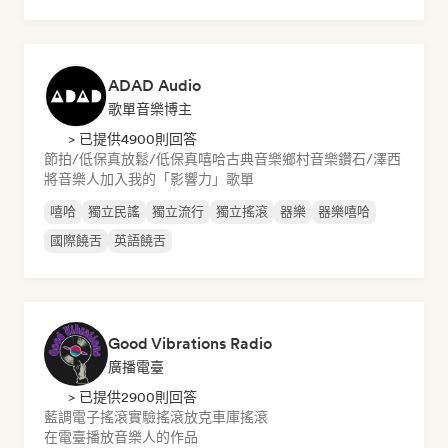
ADAD Audio
歌單音樂博主
> 已提供4900則回答
節拍/低保真
放鬆/低保真嘻哈
古典音樂
鄉村音樂
鑽石/澤西
將音樂人加入我的「影響力」歌單
嘻哈
獨立民謠
獨立流行
獨立搖滾
器樂
器樂嘻哈
國際饒舌
英語饒舌
Good Vibrations Radio
廣播電臺
> 已提供2900則回答
藍調
電子搖滾
實驗搖滾
放克
車庫搖滾
在電臺播放音樂人的作品