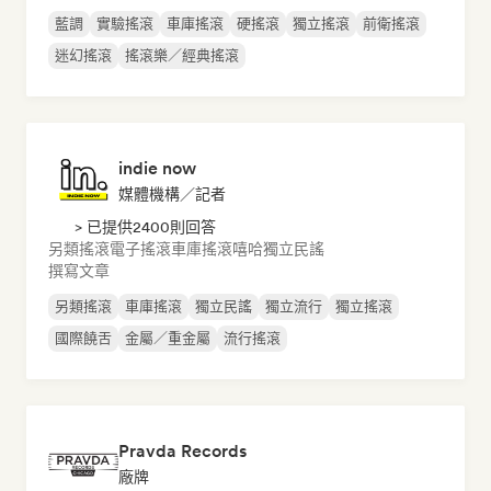
藍調
實驗搖滾
車庫搖滾
硬搖滾
獨立搖滾
前衛搖滾
迷幻搖滾
搖滾樂／經典搖滾
indie now
媒體機構／記者
> 已提供2400則回答
另類搖滾
電子搖滾
車庫搖滾
嘻哈
獨立民謠
撰寫文章
另類搖滾
車庫搖滾
獨立民謠
獨立流行
獨立搖滾
國際饒舌
金屬／重金屬
流行搖滾
Pravda Records
廠牌