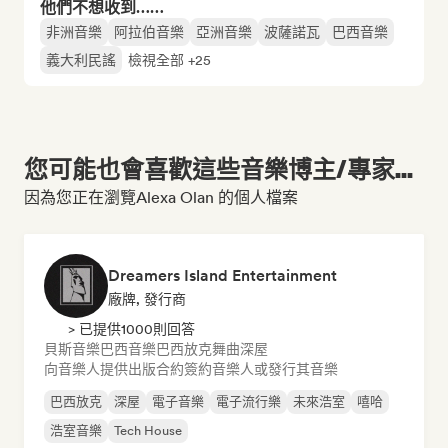
他們不想收到……
非洲音樂
阿拉伯音樂
亞洲音樂
波薩諾瓦
巴西音樂
義大利民謠
檢視全部 +25
您可能也會喜歡這些音樂博主/專家...
因為您正在瀏覽Alexa Olan 的個人檔案
Dreamers Island Entertainment
廠牌, 發行商
> 已提供1000則回答
貝斯音樂
巴西音樂
巴西放克
舞曲
深屋
向音樂人提供出版合約
簽約音樂人或發行其音樂
巴西放克
深屋
電子音樂
電子流行樂
未來浩室
嘻哈
浩室音樂
Tech House