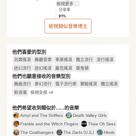
檢視更多
分享率
21%
檢視類似音樂博主
他們喜愛的型別
另類搖滾
舞廳音樂
車庫搖滾
獨立流行
流行搖滾
迷幻流行
迷幻搖滾
龐克搖滾
雷鬼頓
他們也願意接收的音樂型別
舞曲流行
夢幻流行
電子流行樂
實驗搖滾
獨立搖滾
新浪潮
檢視全部 +4
他們希望收到類似於……的音樂
Amyl and The Sniffers
Death Valley Girls
Frankie and the Witch Fingers
Thee Oh Sees
The Coathangers
The Darts (U.S.)
Hinds