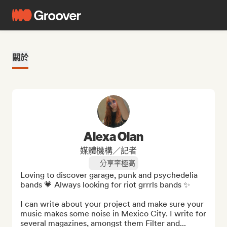
關於
Alexa Olan
媒體機構／記者
分享率極高
Loving to discover garage, punk and psychedelia 
bands 💗 Always looking for riot grrrls bands ✨

I can write about your project and make sure your 
music makes some noise in Mexico City. I write for 
several magazines, amongst them Filter and...