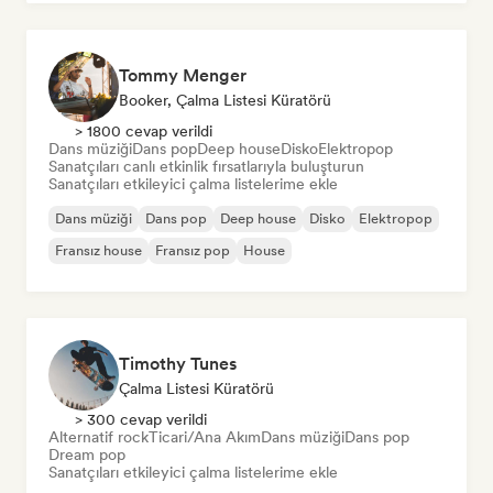
Tommy Menger
Booker, Çalma Listesi Küratörü
> 1800 cevap verildi
Dans müziği
Dans pop
Deep house
Disko
Elektropop
Sanatçıları canlı etkinlik fırsatlarıyla buluşturun
Sanatçıları etkileyici çalma listelerime ekle
Dans müziği
Dans pop
Deep house
Disko
Elektropop
Fransız house
Fransız pop
House
Timothy Tunes
Çalma Listesi Küratörü
> 300 cevap verildi
Alternatif rock
Ticari/Ana Akım
Dans müziği
Dans pop
Dream pop
Sanatçıları etkileyici çalma listelerime ekle