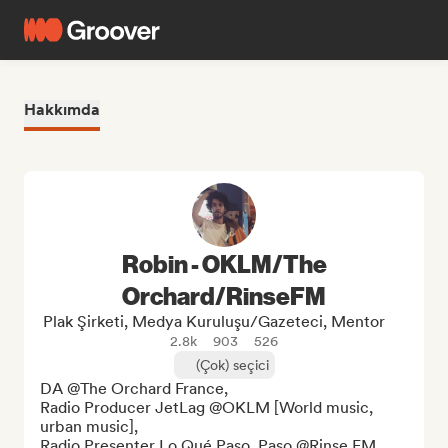
Hakkımda
Robin - OKLM/The
Orchard/RinseFM
Plak Şirketi, Medya Kuruluşu/Gazeteci, Mentor
2.8k
903
526
(Çok) seçici
DA @The Orchard France,

Radio Producer JetLag @OKLM [World music, 
urban music],

Radio Presenter Lo Qué Paso, Paso @Rinse FM 