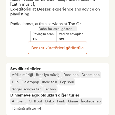
[Latin music],

Ex-editorial at Deezer, experience and advice on 
playlisting

Radio shows, artists services at The Or...
Daha fazlasını göster
Paylaşım oranı
Verilen cevaplar
1%
319
Benzer küratörleri görüntüle
Sevdikleri türler
Afrika müziği
Brezilya müziği
Dans pop
Dream pop
Dub
Elektropop
İndie folk
Pop soul
Singer-songwriter
Techno
Dinlemeye açık oldukları diğer türler
Ambient
Chill out
Disko
Funk
Grime
İngilizce rap
Tümünü göster +4