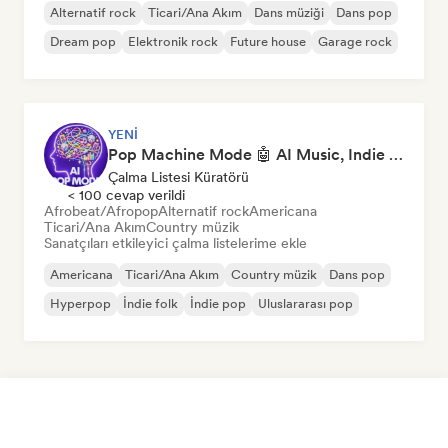
Alternatif rock
Ticari/Ana Akım
Dans müziği
Dans pop
Dream pop
Elektronik rock
Future house
Garage rock
YENI
Pop Machine Mode 🤖 AI Music, Indie Pop & Dream Pop
Çalma Listesi Küratörü
< 100 cevap verildi
Afrobeat/Afropop
Alternatif rock
Americana
Ticari/Ana Akım
Country müzik
Sanatçıları etkileyici çalma listelerime ekle
Americana
Ticari/Ana Akım
Country müzik
Dans pop
Hyperpop
İndie folk
İndie pop
Uluslararası pop