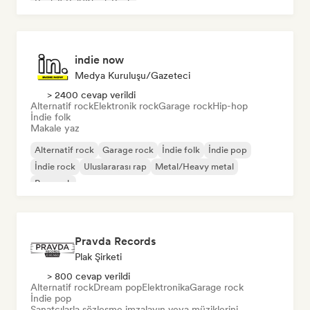
Rock & Roll/Klasik Rock
indie now
Medya Kuruluşu/Gazeteci
> 2400 cevap verildi
Alternatif rock
Elektronik rock
Garage rock
Hip-hop
İndie folk
Makale yaz
Alternatif rock
Garage rock
İndie folk
İndie pop
İndie rock
Uluslararası rap
Metal/Heavy metal
Pop rock
Pravda Records
Plak Şirketi
> 800 cevap verildi
Alternatif rock
Dream pop
Elektronika
Garage rock
İndie pop
Sanatçılarla sözleşme imzalayın veya müziklerini