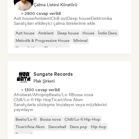
Çalma Listesi Küratörü
> 2800 cevap verildi
Asit house
Ambient
Chill out
Deep house
Elektronika
Sanatçıları etkileyici çalma listelerime ekle
Asit house
Ambient
Deep house
House
İndie Dans
Melodik & Progressive House
Minimal
Organik House/Downtempo
Sungate Records
Plak Şirketi
> 1300 cevap verildi
Afrobeat/Afropop
Beats/Lo-fi
Bossa nova
Chill/Lo-fi Hip-Hop
Ticari/Ana Akım
Sanatçılarla sözleşme imzalayın veya müziklerini
yayınlayın
Beats/Lo-fi
Bossa nova
Chill/Lo-fi Hip-Hop
Ticari/Ana Akım
Dancehall
Dans pop
Hip-hop
Pop soul