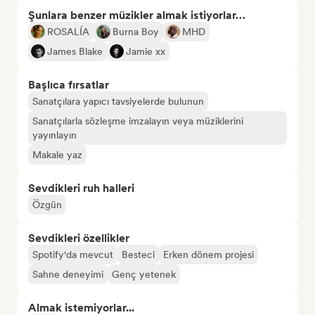
Şunlara benzer müzikler almak istiyorlar…
ROSALÍA
Burna Boy
MHD
James Blake
Jamie xx
Başlıca fırsatlar
Sanatçılara yapıcı tavsiyelerde bulunun
Sanatçılarla sözleşme imzalayın veya müziklerini
yayınlayın
Makale yaz
Sevdikleri ruh halleri
Özgün
Sevdikleri özellikler
Spotify'da mevcut
Besteci
Erken dönem projesi
Sahne deneyimi
Genç yetenek
Almak istemiyorlar...