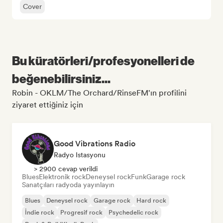
Cover
Bu küratörleri/profesyonelleri de
beğenebilirsiniz...
Robin - OKLM/The Orchard/RinseFM'ın profilini
ziyaret ettiğiniz için
Good Vibrations Radio
Radyo Istasyonu
> 2900 cevap verildi
Blues
Elektronik rock
Deneysel rock
Funk
Garage rock
Sanatçıları radyoda yayınlayın
Blues
Deneysel rock
Garage rock
Hard rock
İndie rock
Progresif rock
Psychedelic rock