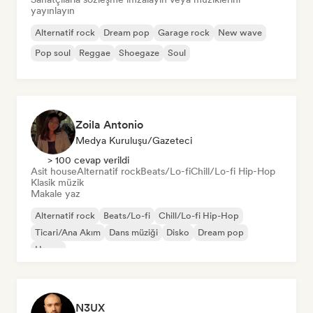
yayınlayın
Alternatif rock
Dream pop
Garage rock
New wave
Pop soul
Reggae
Shoegaze
Soul
Zoila Antonio
Medya Kuruluşu/Gazeteci
> 100 cevap verildi
Asit house
Alternatif rock
Beats/Lo-fi
Chill/Lo-fi Hip-Hop
Klasik müzik
Makale yaz
Alternatif rock
Beats/Lo-fi
Chill/Lo-fi Hip-Hop
Ticari/Ana Akım
Dans müziği
Disko
Dream pop
House
N3UX